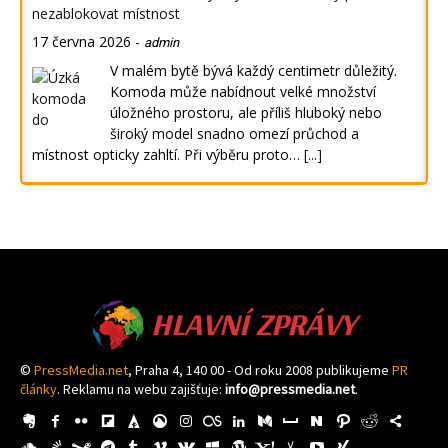
nezablokovat místnost
17 června 2026
-
admin
V malém bytě bývá každý centimetr důležitý.
Komoda může nabídnout velké množství
úložného prostoru, ale příliš hluboký nebo
široký model snadno omezí průchod a
místnost opticky zahltí. Při výběru proto…
[...]
HLAVNÍ ZPRÁVY
©
PressMedia.net
, Praha 4, 140 00 - Od roku 2008 publikujeme
PR
články
. Reklamu na webu zajišťuje:
info@pressmedia.net
.