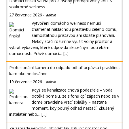
Domácí finská sauna pro 2 osoby promění volný kout v
soukromé wellness
27 července 2026
-
admin
Vytvoření domácího wellness nemusí
znamenat nákladnou přestavbu celého domu,
samostatnou přístavbu ani složité plánování.
Někdy stačí rozumně využít volný prostor a
vybrat vybavení, které odpovídá skutečným potřebám
domácnosti. Právě domácí…
[...]
Profesionální kamera do odpadu odhalí ucpávku i prasklinu,
kam oko nedosáhne
19 července 2026
-
admin
Když se kanalizace chová podezřele – voda
odtéká pomalu, ze sifonu čpí zápach nebo se v
domě pravidelně vrací splašky – nastane
moment, kdy pouhý odhad nestačí. Zkušený
instalatér nebo…
[...]
Ze zahrady venkovní obývák: Jak zútulnit prostor pod