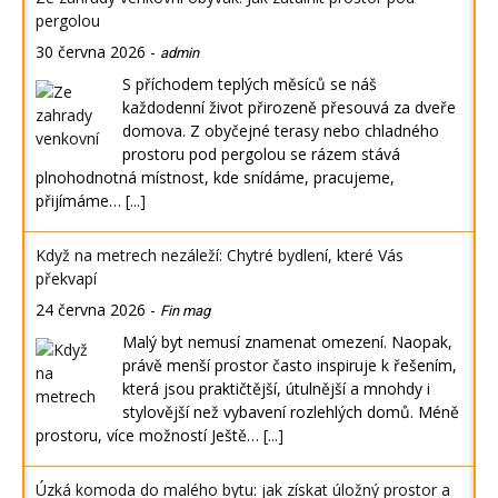
pergolou
30 června 2026
-
admin
S příchodem teplých měsíců se náš
každodenní život přirozeně přesouvá za dveře
domova. Z obyčejné terasy nebo chladného
prostoru pod pergolou se rázem stává
plnohodnotná místnost, kde snídáme, pracujeme,
přijímáme…
[...]
Když na metrech nezáleží: Chytré bydlení, které Vás
překvapí
24 června 2026
-
Fin mag
Malý byt nemusí znamenat omezení. Naopak,
právě menší prostor často inspiruje k řešením,
která jsou praktičtější, útulnější a mnohdy i
stylovější než vybavení rozlehlých domů. Méně
prostoru, více možností Ještě…
[...]
Úzká komoda do malého bytu: jak získat úložný prostor a