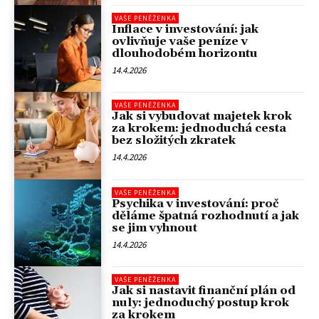
VAŠE PENĚŽENKA
Inflace v investování: jak
ovlivňuje vaše peníze v
dlouhodobém horizontu
14.4.2026
VAŠE PENĚŽENKA
Jak si vybudovat majetek krok
za krokem: jednoduchá cesta
bez složitých zkratek
14.4.2026
VAŠE PENĚŽENKA
Psychika v investování: proč
děláme špatná rozhodnutí a jak
se jim vyhnout
14.4.2026
VAŠE PENĚŽENKA
Jak si nastavit finanční plán od
nuly: jednoduchý postup krok
za krokem