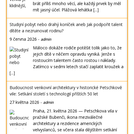
brát příliš mnoho věcí, ale každý prvek by měl
mít jasný účel. Plážová lehátka
[...]
Studijní pobyt nebo drahý koníček aneb Jak podpořit talent
dítěte a nezruinovat rodinu?
9 června 2026
-
admin
Máloco dokáže rodiče potěšit tolik jako to, že
jejich dítě v něčem opravdu vyniká. Jenže s
rostoucím talentem často rostou i náklady.
Zatímco v sedmi letech stačí zaplatit kroužek a
[...]
Budoucnost venkovní architektury v historické Petschkově
vile: Setkání století s technologií příštích 50 let
27 května 2026
-
admin
Praha, 21. května 2026 — Petschkova vila v
pražské Bubenči, ikona meziválečné
architektury a rezidence amerických
velvyslanců, se včera stala dějištěm setkání