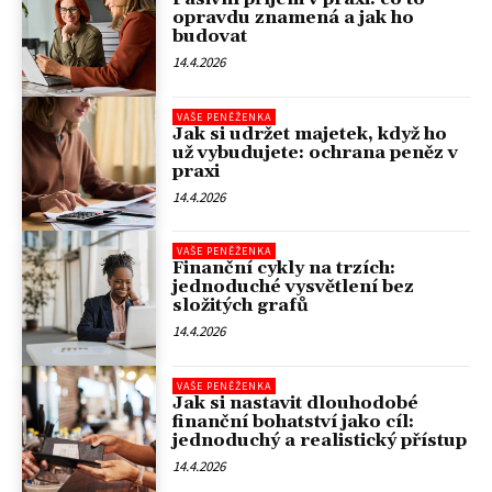
opravdu znamená a jak ho
budovat
14.4.2026
VAŠE PENĚŽENKA
Jak si udržet majetek, když ho
už vybudujete: ochrana peněz v
praxi
14.4.2026
VAŠE PENĚŽENKA
Finanční cykly na trzích:
jednoduché vysvětlení bez
složitých grafů
14.4.2026
VAŠE PENĚŽENKA
Jak si nastavit dlouhodobé
finanční bohatství jako cíl:
jednoduchý a realistický přístup
14.4.2026