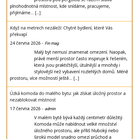
plnohodnotná místnost, kde snídáme, pracujeme,
přijímáme…
[...]
Když na metrech nezáleží: Chytré bydlení, které Vás
překvapí
24 června 2026
-
Fin mag
Malý byt nemusí znamenat omezení. Naopak,
právě menší prostor často inspiruje k řešením,
která jsou praktičtější, útulnější a mnohdy i
stylovější než vybavení rozlehlých domů. Méně
prostoru, více možností Ještě…
[...]
Úzká komoda do malého bytu: jak získat úložný prostor a
nezablokovat místnost
17 června 2026
-
admin
V malém bytě bývá každý centimetr důležitý.
Komoda může nabídnout velké množství
úložného prostoru, ale příliš hluboký nebo
široký model snadno omezí průchod a