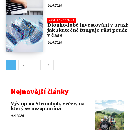
14.4.2026
VAŠE PENĚŽENKA
Dlouhodobé investování v praxi:
jak skutečně funguje růst peněz
v čase
14.4.2026
1
2
3
Nejnovější články
Výstup na Stromboli, večer, na
který se nezapomíná
4.8.2026