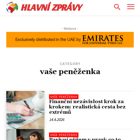
HLAVNÍ ZPRÁVY
- Reklama -
CATEGORY
vaše peněženka
VAŠE PENĚŽENKA
Finanční nezávislost krok za
krokem: realistická cesta bez
extrémů
14.4.2026
VAŠE PENĚŽENKA
Pasivní příjem v praxi: co to