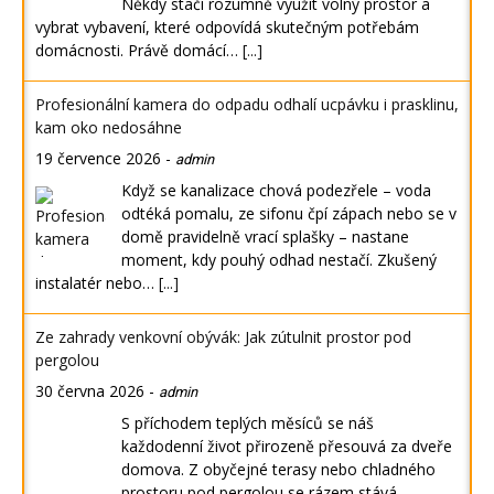
Někdy stačí rozumně využít volný prostor a
vybrat vybavení, které odpovídá skutečným potřebám
domácnosti. Právě domácí…
[...]
Profesionální kamera do odpadu odhalí ucpávku i prasklinu,
kam oko nedosáhne
19 července 2026
-
admin
Když se kanalizace chová podezřele – voda
odtéká pomalu, ze sifonu čpí zápach nebo se v
domě pravidelně vrací splašky – nastane
moment, kdy pouhý odhad nestačí. Zkušený
instalatér nebo…
[...]
Ze zahrady venkovní obývák: Jak zútulnit prostor pod
pergolou
30 června 2026
-
admin
S příchodem teplých měsíců se náš
každodenní život přirozeně přesouvá za dveře
domova. Z obyčejné terasy nebo chladného
prostoru pod pergolou se rázem stává