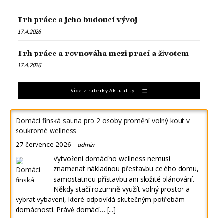
Trh práce a jeho budoucí vývoj
17.4.2026
Trh práce a rovnováha mezi prací a životem
17.4.2026
Více z rubriky Aktuality
Domácí finská sauna pro 2 osoby promění volný kout v
soukromé wellness
27 července 2026
-
admin
Vytvoření domácího wellness nemusí
znamenat nákladnou přestavbu celého domu,
samostatnou přístavbu ani složité plánování.
Někdy stačí rozumně využít volný prostor a
vybrat vybavení, které odpovídá skutečným potřebám
domácnosti. Právě domácí…
[...]