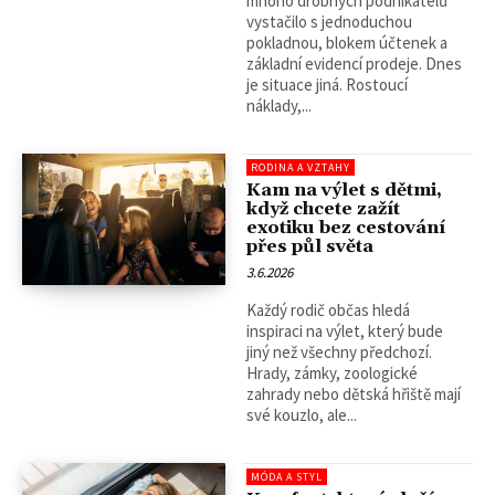
mnoho drobných podnikatelů
vystačilo s jednoduchou
pokladnou, blokem účtenek a
základní evidencí prodeje. Dnes
je situace jiná. Rostoucí
náklady,...
RODINA A VZTAHY
Kam na výlet s dětmi,
když chcete zažít
exotiku bez cestování
přes půl světa
3.6.2026
Každý rodič občas hledá
inspiraci na výlet, který bude
jiný než všechny předchozí.
Hrady, zámky, zoologické
zahrady nebo dětská hřiště mají
své kouzlo, ale...
MÓDA A STYL