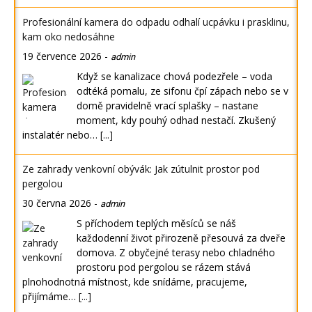
Profesionální kamera do odpadu odhalí ucpávku i prasklinu,
kam oko nedosáhne
19 července 2026
-
admin
Když se kanalizace chová podezřele – voda
odtéká pomalu, ze sifonu čpí zápach nebo se v
domě pravidelně vrací splašky – nastane
moment, kdy pouhý odhad nestačí. Zkušený
instalatér nebo…
[...]
Ze zahrady venkovní obývák: Jak zútulnit prostor pod
pergolou
30 června 2026
-
admin
S příchodem teplých měsíců se náš
každodenní život přirozeně přesouvá za dveře
domova. Z obyčejné terasy nebo chladného
prostoru pod pergolou se rázem stává
plnohodnotná místnost, kde snídáme, pracujeme,
přijímáme…
[...]