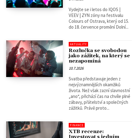
Vydejte se i letos do IQOS |
VEEV | ZYN zóny na festivalu
Colours of Ostrava, který od 15.
do 18. července promění Dolní...
AKTUALITY
Rozlučka se svobodou
jako zážitek, na který se
nezapomíná
10.7.2026
Svatba představuje jeden z
nejvýznamnějších okamžiků
života. Než však zazní slavnostní
„ano“, přichází čas na chvíle plné
zábavy, přátelství a společných
zážitků. Právě proto...
FINANCE
XTB recenze:
Investovat s jedním