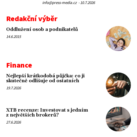
info@press-media.cz
-
10.7.2026
Redakční výběr
Oddlužení osob a podnikatelů
14.6.2015
Finance
Nejlepší krátkodobá půjčka: co ji
skutečně odlišuje od ostatních
19.7.2026
XTB recenze: Investovat s jedním
z největších brokerů?
27.6.2026