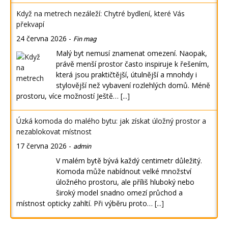
Když na metrech nezáleží: Chytré bydlení, které Vás
překvapí
24 června 2026
-
Fin mag
Malý byt nemusí znamenat omezení. Naopak,
právě menší prostor často inspiruje k řešením,
která jsou praktičtější, útulnější a mnohdy i
stylovější než vybavení rozlehlých domů. Méně
prostoru, více možností Ještě…
[...]
Úzká komoda do malého bytu: jak získat úložný prostor a
nezablokovat místnost
17 června 2026
-
admin
V malém bytě bývá každý centimetr důležitý.
Komoda může nabídnout velké množství
úložného prostoru, ale příliš hluboký nebo
široký model snadno omezí průchod a
místnost opticky zahltí. Při výběru proto…
[...]