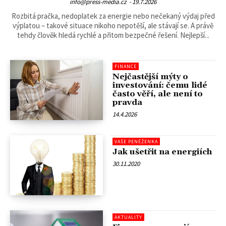
info@press-media.cz
-
19.7.2026
Rozbitá pračka, nedoplatek za energie nebo nečekaný výdaj před
výplatou – takové situace nikoho nepotěší, ale stávají se. A právě
tehdy člověk hledá rychlé a přitom bezpečné řešení. Nejlepší...
FINANCE
Nejčastější mýty o
investování: čemu lidé
často věří, ale není to
pravda
14.4.2026
VAŠE PENĚŽENKA
Jak ušetřit na energiích
30.11.2020
AKTUALITY