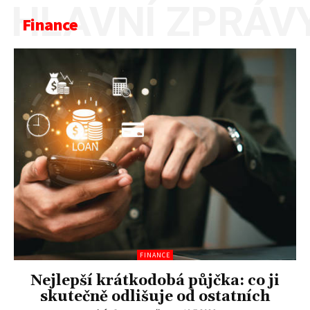
HLAVNÍ ZPRÁV
Finance
FINANCE
Nejlepší krátkodobá půjčka: co ji
skutečně odlišuje od ostatních