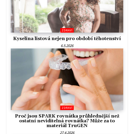
ZDRAVÍ
Kyselina listová nejen pro období těhotenství
6.5.2026
ZDRAVÍ
Proč jsou SPARK rovnátka průhlednější než
ostatní neviditelná rovnátka? Může za to
materiál TruGEN
27.4.2026