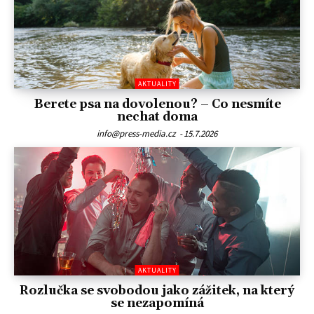
AKTUALITY
Berete psa na dovolenou? – Co nesmíte
nechat doma
info@press-media.cz
-
15.7.2026
AKTUALITY
Rozlučka se svobodou jako zážitek, na který
se nezapomíná