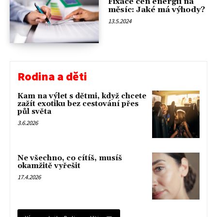
Fixace cen energií na
měsíc: Jaké má výhody?
13.5.2024
Rodina a děti
Kam na výlet s dětmi, když chcete
zažít exotiku bez cestování přes
půl světa
3.6.2026
Ne všechno, co cítíš, musíš
okamžitě vyřešit
17.4.2026