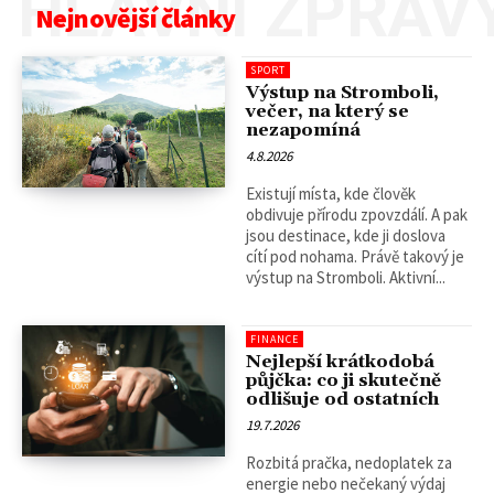
HLAVNÍ ZPRÁV
Nejnovější články
SPORT
Výstup na Stromboli,
večer, na který se
nezapomíná
4.8.2026
Existují místa, kde člověk
obdivuje přírodu zpovzdálí. A pak
jsou destinace, kde ji doslova
cítí pod nohama. Právě takový je
výstup na Stromboli. Aktivní...
FINANCE
Nejlepší krátkodobá
půjčka: co ji skutečně
odlišuje od ostatních
19.7.2026
Rozbitá pračka, nedoplatek za
energie nebo nečekaný výdaj