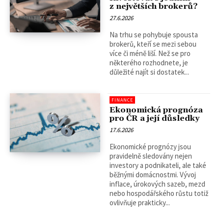
z největších brokerů?
27.6.2026
Na trhu se pohybuje spousta
brokerů, kteří se mezi sebou
více či méně liší. Než se pro
některého rozhodnete, je
důležité najít si dostatek...
FINANCE
Ekonomická prognóza
pro ČR a její důsledky
17.6.2026
Ekonomické prognózy jsou
pravidelně sledovány nejen
investory a podnikateli, ale také
běžnými domácnostmi. Vývoj
inflace, úrokových sazeb, mezd
nebo hospodářského růstu totiž
ovlivňuje prakticky...