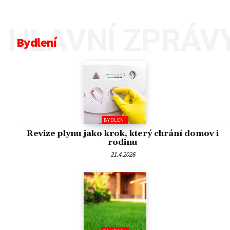
HLAVNÍ ZPRÁV
Bydlení
BYDLENÍ
Revize plynu jako krok, který chrání domov i
rodinu
21.4.2026