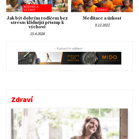
RODINA A
VZTAHY
ZDRAVÍ
Jak být dobrým rodičem bez
Meditace a úzkost
stresu: klidnější přístup k
9.12.2022
výchově
15.4.2026
- Komerční sdělení -
Zdraví