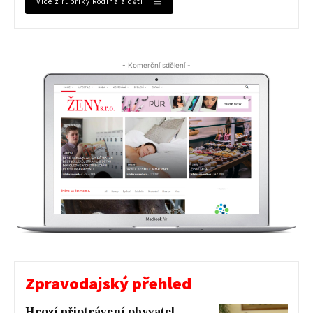
Více z rubriky Rodina a děti
- Komerční sdělení -
Zpravodajský přehled
Hrozí přiotrávení obyvatel