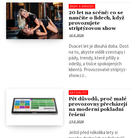
RADY A NÁVODY
20 let na scéně: co se
naučíte o lidech, když
provozujete
striptýzovou show
16.6.2026
Dvacet let je dlouhá doba. Dost
na to, abyste viděli vzestupy i
pády, trendy, které přišly a
odešly, a tisíce spokojených
klientů. Provozovatel striptyz-
show.cz...
AKTUALITY
Pět důvodů, proč malé
provozovny přecházejí
na moderní pokladní
řešení
13.6.2026
Ještě před několika lety si