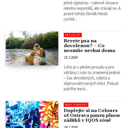
před výplatou – takové situace
nikoho nepotěší, ale stávají se. A
právě tehdy člověk hledá
rychlé...
AKTUALITY
Berete psa na
dovolenou? – Co
nesmíte nechat doma
15.7.2026
Léto je v plném proudu a pro
většinu z nás to znamená jediné
– čas dovolených, výletů a
objevování nových míst. Pokud
patříte mezi...
RADY A NÁVODY
Dopřejte si na Colours
of Ostrava pauzu plnou
zážitků v IQOS zóně
14.7.2026