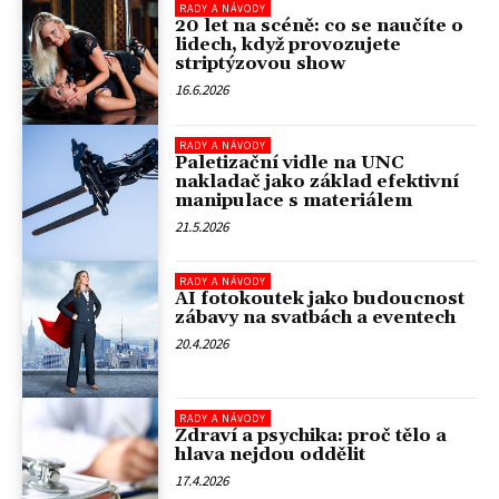
RADY A NÁVODY
20 let na scéně: co se naučíte o
lidech, když provozujete
striptýzovou show
16.6.2026
RADY A NÁVODY
Paletizační vidle na UNC
nakladač jako základ efektivní
manipulace s materiálem
21.5.2026
RADY A NÁVODY
AI fotokoutek jako budoucnost
zábavy na svatbách a eventech
20.4.2026
RADY A NÁVODY
Zdraví a psychika: proč tělo a
hlava nejdou oddělit
17.4.2026