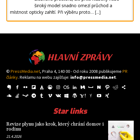
široký model snadno omezí průchod a
místnost opticky zahltí. Při výběru proto…
[...]
HLAVNÍ ZPRÁVY
©
PressMedia.net
, Praha 4, 140 00 - Od roku 2008 publikujeme
PR
články
. Reklamu na webu zajišťuje:
info@pressmedia.net
.
Star links
Revize plynu jako krok, který chrání domov i
rodinu
21.4.2026