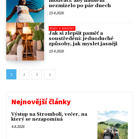
motivaci: aby nadšení
nezmizelo po pár dnech
15.4.2026
RADY A NÁVODY
Jak si zlepšit paměť a
soustředění: jednoduché
způsoby, jak myslet jasněji
15.4.2026
1
2
3
Nejnovější články
Výstup na Stromboli, večer, na
který se nezapomíná
4.8.2026