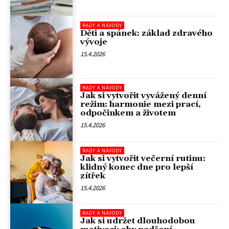
RADY A NÁVODY
Děti a spánek: základ zdravého
vývoje
15.4.2026
RADY A NÁVODY
Jak si vytvořit vyvážený denní
režim: harmonie mezi prací,
odpočinkem a životem
15.4.2026
RADY A NÁVODY
Jak si vytvořit večerní rutinu:
klidný konec dne pro lepší
zítřek
15.4.2026
RADY A NÁVODY
Jak si udržet dlouhodobou