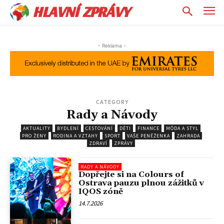
HLAVNÍ ZPRÁVY
- Reklama -
CATEGORY
Rady a Návody
AKTUALITY
BYDLENÍ
CESTOVÁNÍ
DĚTI
FINANCE
MÓDA A STYL
PRO ŽENY
RODINA A VZTAHY
SPORT
VAŠE PENĚŽENKA
ZAHRADA
ZDRAVÍ
ZPRÁVY
RADY A NÁVODY
Dopřejte si na Colours of
Ostrava pauzu plnou zážitků v
IQOS zóně
14.7.2026