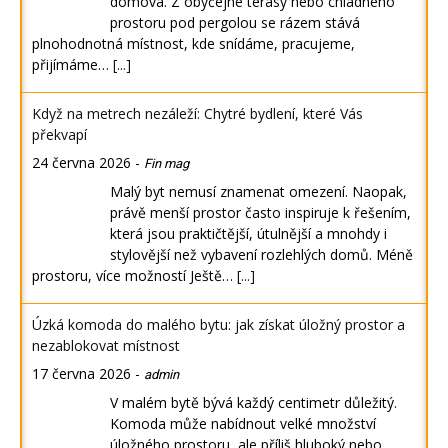
domova. Z obyčejné terasy nebo chladného
prostoru pod pergolou se rázem stává
plnohodnotná místnost, kde snídáme, pracujeme,
přijímáme…
[...]
Když na metrech nezáleží: Chytré bydlení, které Vás
překvapí
24 června 2026
-
Fin mag
Malý byt nemusí znamenat omezení. Naopak,
právě menší prostor často inspiruje k řešením,
která jsou praktičtější, útulnější a mnohdy i
stylovější než vybavení rozlehlých domů. Méně
prostoru, více možností Ještě…
[...]
Úzká komoda do malého bytu: jak získat úložný prostor a
nezablokovat místnost
17 června 2026
-
admin
V malém bytě bývá každý centimetr důležitý.
Komoda může nabídnout velké množství
úložného prostoru, ale příliš hluboký nebo