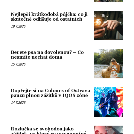
Nejlepší krátkodobá půjčka: co ji
skutečně odlišuje od ostatních
19.7.2026
Berete psa na dovolenou? – Co
nesmíte nechat doma
15.7.2026
Dopřejte si na Colours of Ostrava
pauzu plnou zážitků v IQOS zóně
14.7.2026
Rozlučka se svobodou jako
zážitek, na který se nezapomíná