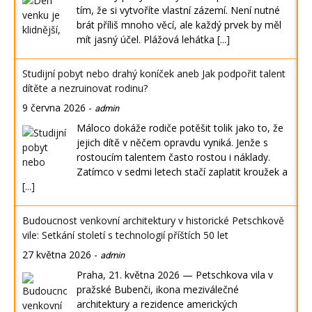
tím, že si vytvoříte vlastní zázemí. Není nutné
brát příliš mnoho věcí, ale každý prvek by měl
mít jasný účel. Plážová lehátka
[...]
Studijní pobyt nebo drahý koníček aneb Jak podpořit talent
dítěte a nezruinovat rodinu?
9 června 2026
-
admin
Máloco dokáže rodiče potěšit tolik jako to, že
jejich dítě v něčem opravdu vyniká. Jenže s
rostoucím talentem často rostou i náklady.
Zatímco v sedmi letech stačí zaplatit kroužek a
[...]
Budoucnost venkovní architektury v historické Petschkově
vile: Setkání století s technologií příštích 50 let
27 května 2026
-
admin
Praha, 21. května 2026 — Petschkova vila v
pražské Bubenči, ikona meziválečné
architektury a rezidence amerických