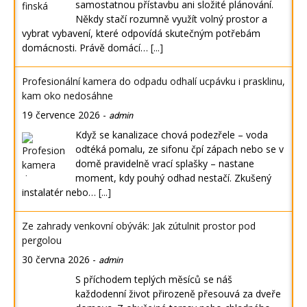
samostatnou přístavbu ani složité plánování.
Někdy stačí rozumně využít volný prostor a
vybrat vybavení, které odpovídá skutečným potřebám
domácnosti. Právě domácí…
[...]
Profesionální kamera do odpadu odhalí ucpávku i prasklinu,
kam oko nedosáhne
19 července 2026
-
admin
Když se kanalizace chová podezřele – voda
odtéká pomalu, ze sifonu čpí zápach nebo se v
domě pravidelně vrací splašky – nastane
moment, kdy pouhý odhad nestačí. Zkušený
instalatér nebo…
[...]
Ze zahrady venkovní obývák: Jak zútulnit prostor pod
pergolou
30 června 2026
-
admin
S příchodem teplých měsíců se náš
každodenní život přirozeně přesouvá za dveře