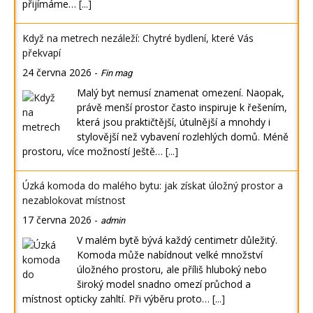
přijímáme…
[...]
Když na metrech nezáleží: Chytré bydlení, které Vás
překvapí
24 června 2026
-
Fin mag
Malý byt nemusí znamenat omezení. Naopak,
právě menší prostor často inspiruje k řešením,
která jsou praktičtější, útulnější a mnohdy i
stylovější než vybavení rozlehlých domů. Méně
prostoru, více možností Ještě…
[...]
Úzká komoda do malého bytu: jak získat úložný prostor a
nezablokovat místnost
17 června 2026
-
admin
V malém bytě bývá každý centimetr důležitý.
Komoda může nabídnout velké množství
úložného prostoru, ale příliš hluboký nebo
široký model snadno omezí průchod a
místnost opticky zahltí. Při výběru proto…
[...]