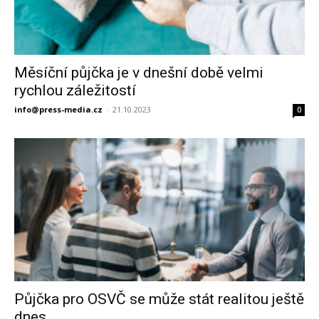
Měsíční půjčka je v dnešní době velmi
rychlou záležitostí
info@press-media.cz
-
21.10.2023
0
Půjčka pro OSVČ se může stát realitou ještě
dnes