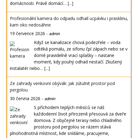
domácnosti. Právě domácí…
[...]
Profesionální kamera do odpadu odhalí ucpávku i prasklinu,
kam oko nedosáhne
19 července 2026
-
admin
Když se kanalizace chová podezřele – voda
odtéká pomalu, ze sifonu čpí zápach nebo se v
domě pravidelně vrací splašky – nastane
moment, kdy pouhý odhad nestačí. Zkušený
instalatér nebo…
[...]
Ze zahrady venkovní obývák: Jak zútulnit prostor pod
pergolou
30 června 2026
-
admin
S příchodem teplých měsíců se náš
každodenní život přirozeně přesouvá za dveře
domova. Z obyčejné terasy nebo chladného
prostoru pod pergolou se rázem stává
plnohodnotná místnost, kde snídáme, pracujeme,