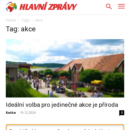
HLAVNÍ ZPRÁVY
Home
Tags
Akce
Tag: akce
Ideální volba pro jedinečné akce je příroda
Katka
-
19.12.2024
0