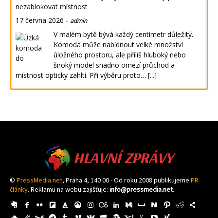
nezablokovat místnost
17 června 2026
-
admin
V malém bytě bývá každý centimetr důležitý.
Komoda může nabídnout velké množství
úložného prostoru, ale příliš hluboký nebo
široký model snadno omezí průchod a
místnost opticky zahltí. Při výběru proto…
[...]
HLAVNÍ ZPRÁVY
©
PressMedia.net
, Praha 4, 140 00 - Od roku 2008 publikujeme
PR
články
. Reklamu na webu zajišťuje:
info@pressmedia.net
.