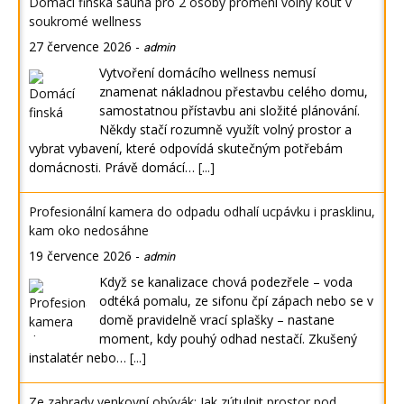
Domácí finská sauna pro 2 osoby promění volný kout v
soukromé wellness
27 července 2026
-
admin
Vytvoření domácího wellness nemusí
znamenat nákladnou přestavbu celého domu,
samostatnou přístavbu ani složité plánování.
Někdy stačí rozumně využít volný prostor a
vybrat vybavení, které odpovídá skutečným potřebám
domácnosti. Právě domácí…
[...]
Profesionální kamera do odpadu odhalí ucpávku i prasklinu,
kam oko nedosáhne
19 července 2026
-
admin
Když se kanalizace chová podezřele – voda
odtéká pomalu, ze sifonu čpí zápach nebo se v
domě pravidelně vrací splašky – nastane
moment, kdy pouhý odhad nestačí. Zkušený
instalatér nebo…
[...]
Ze zahrady venkovní obývák: Jak zútulnit prostor pod