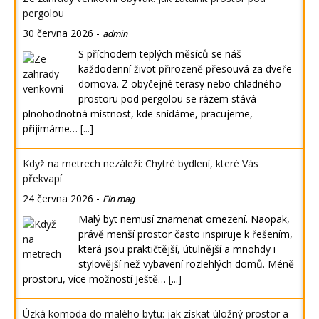
pergolou
30 června 2026
-
admin
S příchodem teplých měsíců se náš
každodenní život přirozeně přesouvá za dveře
domova. Z obyčejné terasy nebo chladného
prostoru pod pergolou se rázem stává
plnohodnotná místnost, kde snídáme, pracujeme,
přijímáme…
[...]
Když na metrech nezáleží: Chytré bydlení, které Vás
překvapí
24 června 2026
-
Fin mag
Malý byt nemusí znamenat omezení. Naopak,
právě menší prostor často inspiruje k řešením,
která jsou praktičtější, útulnější a mnohdy i
stylovější než vybavení rozlehlých domů. Méně
prostoru, více možností Ještě…
[...]
Úzká komoda do malého bytu: jak získat úložný prostor a