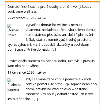
Domácí finská sauna pro 2 osoby promění volný kout v
soukromé wellness
27 července 2026
-
admin
Vytvoření domácího wellness nemusí
znamenat nákladnou přestavbu celého domu,
samostatnou přístavbu ani složité plánování.
Někdy stačí rozumně využít volný prostor a
vybrat vybavení, které odpovídá skutečným potřebám
domácnosti. Právě domácí…
[...]
Profesionální kamera do odpadu odhalí ucpávku i prasklinu,
kam oko nedosáhne
19 července 2026
-
admin
Když se kanalizace chová podezřele – voda
odtéká pomalu, ze sifonu čpí zápach nebo se v
domě pravidelně vrací splašky – nastane
moment, kdy pouhý odhad nestačí. Zkušený
instalatér nebo…
[...]