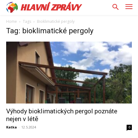
HLAVNÍ ZPRÁVY
Home
Tags
Bioklimatické pergoly
Tag: bioklimatické pergoly
Výhody bioklimatických pergol poznáte
nejen v létě
Katka
-
12.5.2024
0