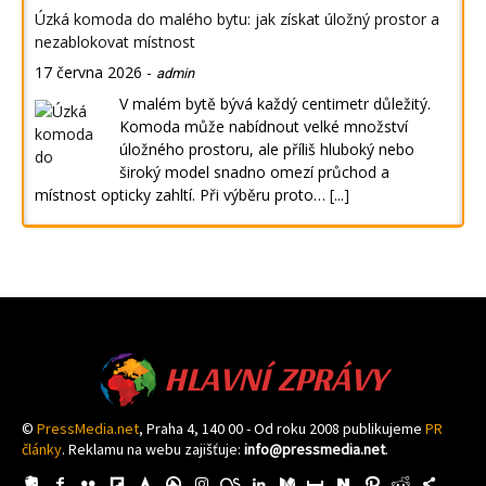
Úzká komoda do malého bytu: jak získat úložný prostor a
nezablokovat místnost
17 června 2026
-
admin
V malém bytě bývá každý centimetr důležitý.
Komoda může nabídnout velké množství
úložného prostoru, ale příliš hluboký nebo
široký model snadno omezí průchod a
místnost opticky zahltí. Při výběru proto…
[...]
HLAVNÍ ZPRÁVY
©
PressMedia.net
, Praha 4, 140 00 - Od roku 2008 publikujeme
PR
články
. Reklamu na webu zajišťuje:
info@pressmedia.net
.