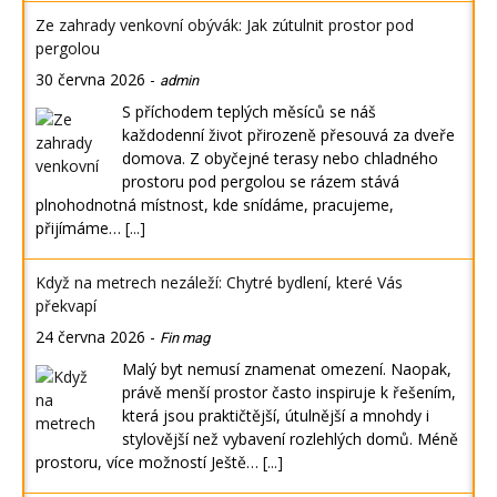
Ze zahrady venkovní obývák: Jak zútulnit prostor pod
pergolou
30 června 2026
-
admin
S příchodem teplých měsíců se náš
každodenní život přirozeně přesouvá za dveře
domova. Z obyčejné terasy nebo chladného
prostoru pod pergolou se rázem stává
plnohodnotná místnost, kde snídáme, pracujeme,
přijímáme…
[...]
Když na metrech nezáleží: Chytré bydlení, které Vás
překvapí
24 června 2026
-
Fin mag
Malý byt nemusí znamenat omezení. Naopak,
právě menší prostor často inspiruje k řešením,
která jsou praktičtější, útulnější a mnohdy i
stylovější než vybavení rozlehlých domů. Méně
prostoru, více možností Ještě…
[...]