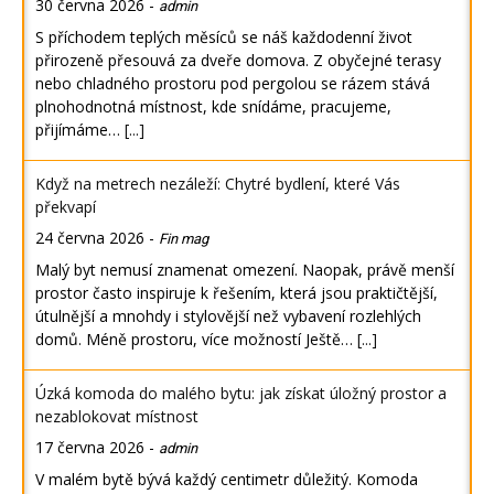
30 června 2026
-
admin
S příchodem teplých měsíců se náš každodenní život
přirozeně přesouvá za dveře domova. Z obyčejné terasy
nebo chladného prostoru pod pergolou se rázem stává
plnohodnotná místnost, kde snídáme, pracujeme,
přijímáme…
[...]
Když na metrech nezáleží: Chytré bydlení, které Vás
překvapí
24 června 2026
-
Fin mag
Malý byt nemusí znamenat omezení. Naopak, právě menší
prostor často inspiruje k řešením, která jsou praktičtější,
útulnější a mnohdy i stylovější než vybavení rozlehlých
domů. Méně prostoru, více možností Ještě…
[...]
Úzká komoda do malého bytu: jak získat úložný prostor a
nezablokovat místnost
17 června 2026
-
admin
V malém bytě bývá každý centimetr důležitý. Komoda