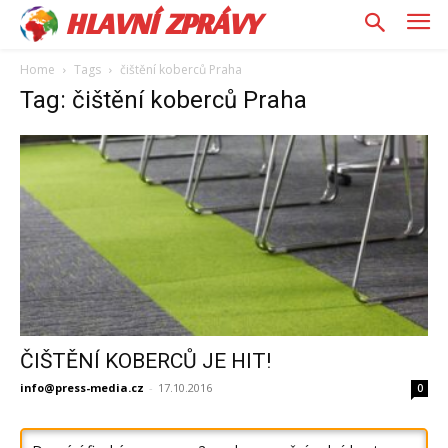
HLAVNÍ ZPRÁVY
Home
Tags
čištění koberců Praha
Tag: čištění koberců Praha
ČIŠTĚNÍ KOBERCŮ JE HIT!
info@press-media.cz
-
17.10.2016
0