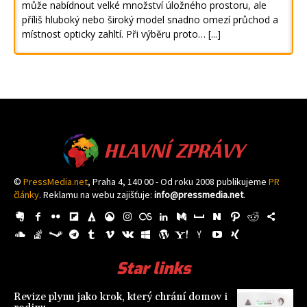
může nabídnout velké množství úložného prostoru, ale
příliš hluboký nebo široký model snadno omezí průchod a
místnost opticky zahltí. Při výběru proto…
[...]
HLAVNÍ ZPRÁVY
©
PressMedia.net
, Praha 4, 140 00 - Od roku 2008 publikujeme
PR
články
. Reklamu na webu zajišťuje:
info@pressmedia.net
.
Star links
Revize plynu jako krok, který chrání domov i