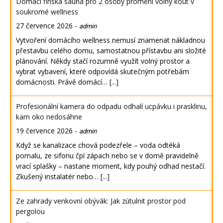
Domácí finská sauna pro 2 osoby promění volný kout v
soukromé wellness
27 července 2026
-
admin
Vytvoření domácího wellness nemusí znamenat nákladnou
přestavbu celého domu, samostatnou přístavbu ani složité
plánování. Někdy stačí rozumně využít volný prostor a
vybrat vybavení, které odpovídá skutečným potřebám
domácnosti. Právě domácí…
[...]
Profesionální kamera do odpadu odhalí ucpávku i prasklinu,
kam oko nedosáhne
19 července 2026
-
admin
Když se kanalizace chová podezřele – voda odtéká
pomalu, ze sifonu čpí zápach nebo se v domě pravidelně
vrací splašky – nastane moment, kdy pouhý odhad nestačí.
Zkušený instalatér nebo…
[...]
Ze zahrady venkovní obývák: Jak zútulnit prostor pod
pergolou