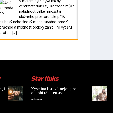
V malém bytě bývá každý
centimetr důležitý. Komoda může
nabídnout velké množství
úložného prostoru, ale příliš
hluboký nebo široký model snadno omezí
průchod a místnost opticky zahltí. Při výběru
proto…
[...]
Star links
 ji
Kyselina listová nejen pro
období těhotenství
6.5.2026