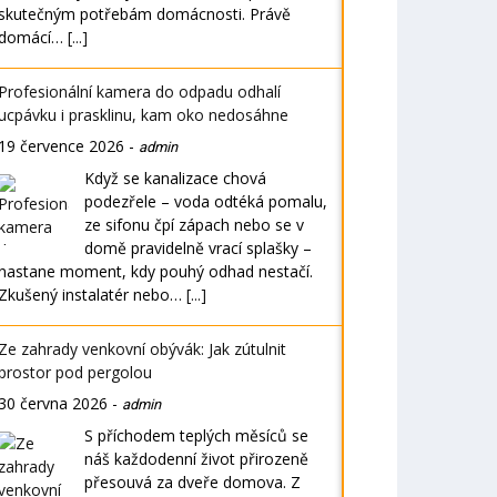
skutečným potřebám domácnosti. Právě
domácí…
[...]
Profesionální kamera do odpadu odhalí
ucpávku i prasklinu, kam oko nedosáhne
19 července 2026
-
admin
Když se kanalizace chová
podezřele – voda odtéká pomalu,
ze sifonu čpí zápach nebo se v
domě pravidelně vrací splašky –
nastane moment, kdy pouhý odhad nestačí.
Zkušený instalatér nebo…
[...]
Ze zahrady venkovní obývák: Jak zútulnit
prostor pod pergolou
30 června 2026
-
admin
S příchodem teplých měsíců se
náš každodenní život přirozeně
přesouvá za dveře domova. Z