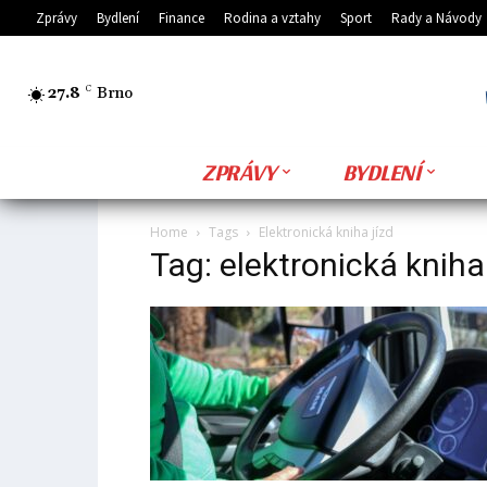
Zprávy
Bydlení
Finance
Rodina a vztahy
Sport
Rady a Návody
27.8
C
Brno
ZPRÁVY
BYDLENÍ
Home
Tags
Elektronická kniha jízd
Tag: elektronická kniha 