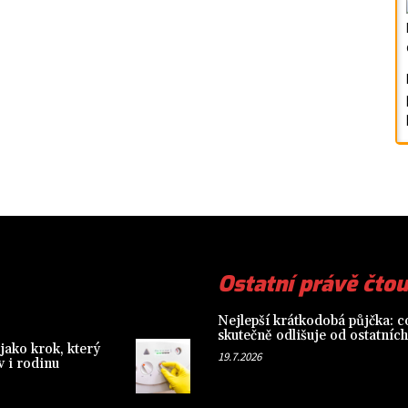
Ostatní právě čtou
Nejlepší krátkodobá půjčka: co
skutečně odlišuje od ostatních
jako krok, který
19.7.2026
 i rodinu