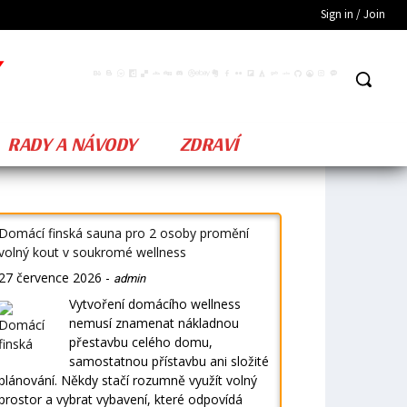
Sign in / Join
RADY A NÁVODY
ZDRAVÍ
Domácí finská sauna pro 2 osoby promění
volný kout v soukromé wellness
27 července 2026
-
admin
Vytvoření domácího wellness
nemusí znamenat nákladnou
přestavbu celého domu,
samostatnou přístavbu ani složité
plánování. Někdy stačí rozumně využít volný
prostor a vybrat vybavení, které odpovídá