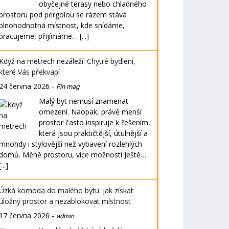
obyčejné terasy nebo chladného
prostoru pod pergolou se rázem stává
plnohodnotná místnost, kde snídáme,
pracujeme, přijímáme…
[...]
Když na metrech nezáleží: Chytré bydlení,
které Vás překvapí
24 června 2026
-
Fin mag
Malý byt nemusí znamenat
omezení. Naopak, právě menší
prostor často inspiruje k řešením,
která jsou praktičtější, útulnější a
mnohdy i stylovější než vybavení rozlehlých
domů. Méně prostoru, více možností Ještě…
[...]
Úzká komoda do malého bytu: jak získat
úložný prostor a nezablokovat místnost
17 června 2026
-
admin