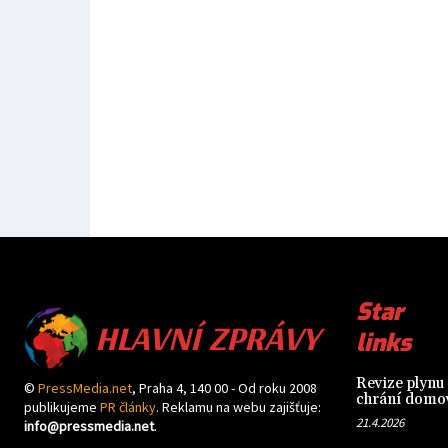
HLAVNÍ ZPRÁVY
Star
links
Revize plynu 
©
PressMedia.net
, Praha 4, 140 00 - Od roku 2008
chrání domov
publikujeme
PR články
. Reklamu na webu zajišťuje:
21.4.2026
info@pressmedia.net
.