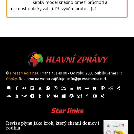
široký model snadno omezí průchod a
místnost opticky zahltí. Při výběru proto…
[...]
HLAVNÍ ZPRÁVY
©
PressMedia.net
, Praha 4, 140 00 - Od roku 2008 publikujeme
PR
články
. Reklamu na webu zajišťuje:
info@pressmedia.net
.
Star links
Revize plynu jako krok, který chrání domov i
rodinu