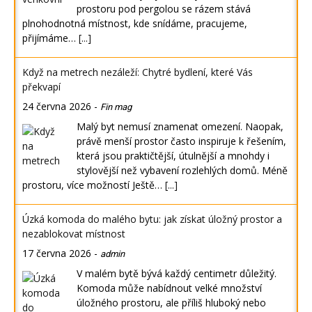
prostoru pod pergolou se rázem stává
plnohodnotná místnost, kde snídáme, pracujeme,
přijímáme…
[...]
Když na metrech nezáleží: Chytré bydlení, které Vás
překvapí
24 června 2026
-
Fin mag
Malý byt nemusí znamenat omezení. Naopak,
právě menší prostor často inspiruje k řešením,
která jsou praktičtější, útulnější a mnohdy i
stylovější než vybavení rozlehlých domů. Méně
prostoru, více možností Ještě…
[...]
Úzká komoda do malého bytu: jak získat úložný prostor a
nezablokovat místnost
17 června 2026
-
admin
V malém bytě bývá každý centimetr důležitý.
Komoda může nabídnout velké množství
úložného prostoru, ale příliš hluboký nebo