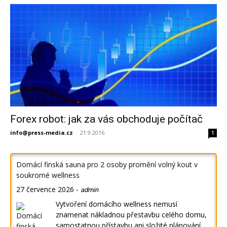
Forex robot: jak za vás obchoduje počítač
info@press-media.cz
-
21.9.2016
1
Domácí finská sauna pro 2 osoby promění volný kout v
soukromé wellness
27 července 2026
-
admin
Vytvoření domácího wellness nemusí
znamenat nákladnou přestavbu celého domu,
samostatnou přístavbu ani složité plánování.