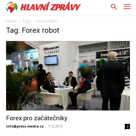
HLAVNÍ ZPRÁVY
Home
Tags
Forex robot
Tag: Forex robot
Forex pro začátečníky
info@press-media.cz
-
7.12.2016
2