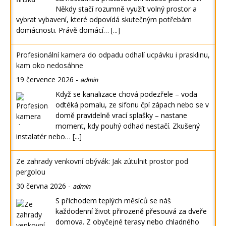
Někdy stačí rozumně využít volný prostor a
vybrat vybavení, které odpovídá skutečným potřebám
domácnosti. Právě domácí…
[...]
Profesionální kamera do odpadu odhalí ucpávku i prasklinu,
kam oko nedosáhne
19 července 2026
-
admin
Když se kanalizace chová podezřele – voda
odtéká pomalu, ze sifonu čpí zápach nebo se v
domě pravidelně vrací splašky – nastane
moment, kdy pouhý odhad nestačí. Zkušený
instalatér nebo…
[...]
Ze zahrady venkovní obývák: Jak zútulnit prostor pod
pergolou
30 června 2026
-
admin
S příchodem teplých měsíců se náš
každodenní život přirozeně přesouvá za dveře
domova. Z obyčejné terasy nebo chladného