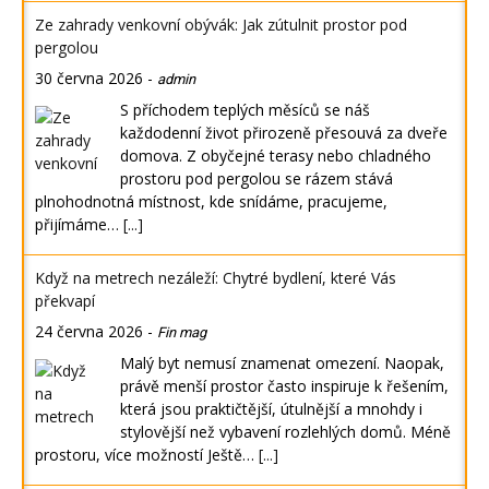
Ze zahrady venkovní obývák: Jak zútulnit prostor pod
pergolou
30 června 2026
-
admin
S příchodem teplých měsíců se náš
každodenní život přirozeně přesouvá za dveře
domova. Z obyčejné terasy nebo chladného
prostoru pod pergolou se rázem stává
plnohodnotná místnost, kde snídáme, pracujeme,
přijímáme…
[...]
Když na metrech nezáleží: Chytré bydlení, které Vás
překvapí
24 června 2026
-
Fin mag
Malý byt nemusí znamenat omezení. Naopak,
právě menší prostor často inspiruje k řešením,
která jsou praktičtější, útulnější a mnohdy i
stylovější než vybavení rozlehlých domů. Méně
prostoru, více možností Ještě…
[...]