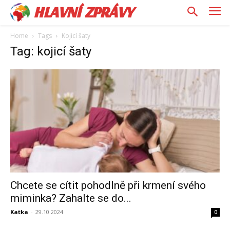
HLAVNÍ ZPRÁVY
Home
Tags
Kojicí šaty
Tag: kojicí šaty
Chcete se cítit pohodlně při krmení svého
miminka? Zahalte se do...
Katka
-
29.10.2024
0