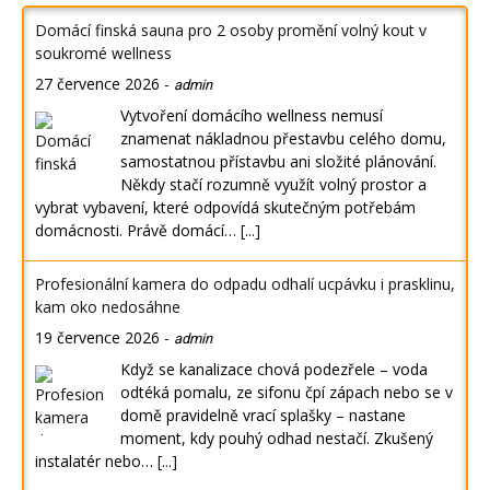
Domácí finská sauna pro 2 osoby promění volný kout v
soukromé wellness
27 července 2026
-
admin
Vytvoření domácího wellness nemusí
znamenat nákladnou přestavbu celého domu,
samostatnou přístavbu ani složité plánování.
Někdy stačí rozumně využít volný prostor a
vybrat vybavení, které odpovídá skutečným potřebám
domácnosti. Právě domácí…
[...]
Profesionální kamera do odpadu odhalí ucpávku i prasklinu,
kam oko nedosáhne
19 července 2026
-
admin
Když se kanalizace chová podezřele – voda
odtéká pomalu, ze sifonu čpí zápach nebo se v
domě pravidelně vrací splašky – nastane
moment, kdy pouhý odhad nestačí. Zkušený
instalatér nebo…
[...]