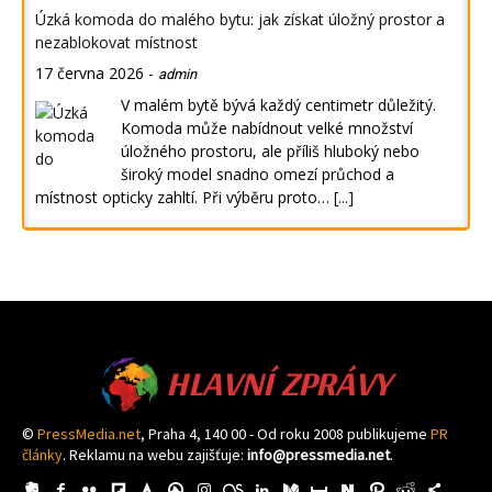
Úzká komoda do malého bytu: jak získat úložný prostor a
nezablokovat místnost
17 června 2026
-
admin
V malém bytě bývá každý centimetr důležitý.
Komoda může nabídnout velké množství
úložného prostoru, ale příliš hluboký nebo
široký model snadno omezí průchod a
místnost opticky zahltí. Při výběru proto…
[...]
HLAVNÍ ZPRÁVY
©
PressMedia.net
, Praha 4, 140 00 - Od roku 2008 publikujeme
PR
články
. Reklamu na webu zajišťuje:
info@pressmedia.net
.