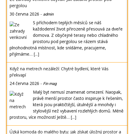
pergolou
30 června 2026
-
admin
S příchodem teplých měsíců se náš
každodenní život přirozeně přesouvá za dveře
domova. Z obyčejné terasy nebo chladného
prostoru pod pergolou se rázem stává
plnohodnotná místnost, kde snídáme, pracujeme,
přijímáme…
[...]
Když na metrech nezáleží: Chytré bydlení, které Vás
překvapí
24 června 2026
-
Fin mag
Malý byt nemusí znamenat omezení. Naopak,
právě menší prostor často inspiruje k řešením,
která jsou praktičtější, útulnější a mnohdy i
stylovější než vybavení rozlehlých domů. Méně
prostoru, více možností Ještě…
[...]
Úzká komoda do malého bytu: jak získat úložný prostor a