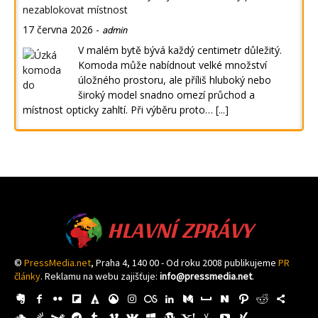
nezablokovat místnost
17 června 2026
-
admin
V malém bytě bývá každý centimetr důležitý.
Komoda může nabídnout velké množství
úložného prostoru, ale příliš hluboký nebo
široký model snadno omezí průchod a
místnost opticky zahltí. Při výběru proto…
[...]
HLAVNÍ ZPRÁVY
©
PressMedia.net
, Praha 4, 140 00 - Od roku 2008 publikujeme
PR
články
. Reklamu na webu zajišťuje:
info@pressmedia.net
.