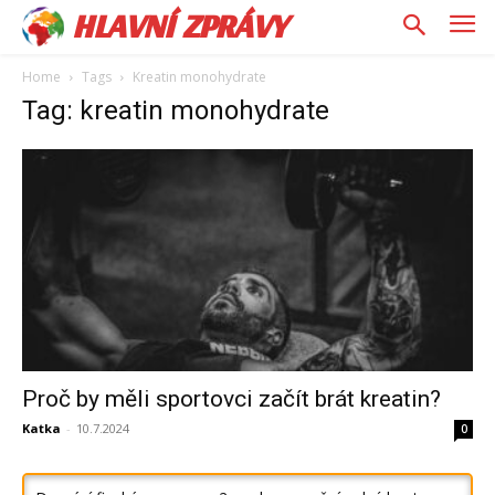
HLAVNÍ ZPRÁVY
Home
Tags
Kreatin monohydrate
Tag: kreatin monohydrate
Proč by měli sportovci začít brát kreatin?
Katka
-
10.7.2024
0