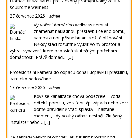
Domácí finská sauna pro 2 osoby promění volný kout v
soukromé wellness
27 července 2026
-
admin
Vytvoření domácího wellness nemusí
znamenat nákladnou přestavbu celého domu,
samostatnou přístavbu ani složité plánování.
Někdy stačí rozumně využít volný prostor a
vybrat vybavení, které odpovídá skutečným potřebám
domácnosti. Právě domácí…
[...]
Profesionální kamera do odpadu odhalí ucpávku i prasklinu,
kam oko nedosáhne
19 července 2026
-
admin
Když se kanalizace chová podezřele – voda
odtéká pomalu, ze sifonu čpí zápach nebo se v
domě pravidelně vrací splašky – nastane
moment, kdy pouhý odhad nestačí. Zkušený
instalatér nebo…
[...]
Ze zahrady venkovní obývák: Jak zútulnit prostor pod