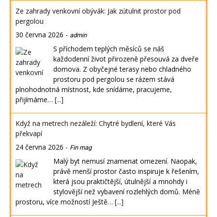
Ze zahrady venkovní obývák: Jak zútulnit prostor pod
pergolou
30 června 2026
-
admin
S příchodem teplých měsíců se náš
každodenní život přirozeně přesouvá za dveře
domova. Z obyčejné terasy nebo chladného
prostoru pod pergolou se rázem stává
plnohodnotná místnost, kde snídáme, pracujeme,
přijímáme…
[...]
Když na metrech nezáleží: Chytré bydlení, které Vás
překvapí
24 června 2026
-
Fin mag
Malý byt nemusí znamenat omezení. Naopak,
právě menší prostor často inspiruje k řešením,
která jsou praktičtější, útulnější a mnohdy i
stylovější než vybavení rozlehlých domů. Méně
prostoru, více možností Ještě…
[...]