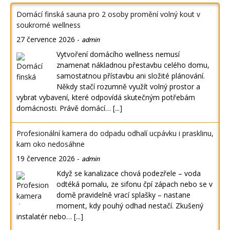
Domácí finská sauna pro 2 osoby promění volný kout v
soukromé wellness
27 července 2026
-
admin
Vytvoření domácího wellness nemusí
znamenat nákladnou přestavbu celého domu,
samostatnou přístavbu ani složité plánování.
Někdy stačí rozumně využít volný prostor a
vybrat vybavení, které odpovídá skutečným potřebám
domácnosti. Právě domácí…
[...]
Profesionální kamera do odpadu odhalí ucpávku i prasklinu,
kam oko nedosáhne
19 července 2026
-
admin
Když se kanalizace chová podezřele – voda
odtéká pomalu, ze sifonu čpí zápach nebo se v
domě pravidelně vrací splašky – nastane
moment, kdy pouhý odhad nestačí. Zkušený
instalatér nebo…
[...]