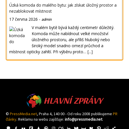
Úzká komoda do malého bytu: jak získat úložný prostor a
nezablokovat místnost
17 června 2026
-
admin
V malém bytě bývá každý centimetr důležitý.
Komoda může nabídnout velké množství
úložného prostoru, ale příliš hluboký nebo
široký model snadno omezí průchod a
místnost opticky zahltí. Při výběru proto…
[...]
HLAVNÍ ZPRÁVY
©
PressMedia.net
, Praha 4, 140 00 - Od roku 2008 publikujeme
PR
články
. Reklamu na webu zajišťuje:
info@pressmedia.net
.