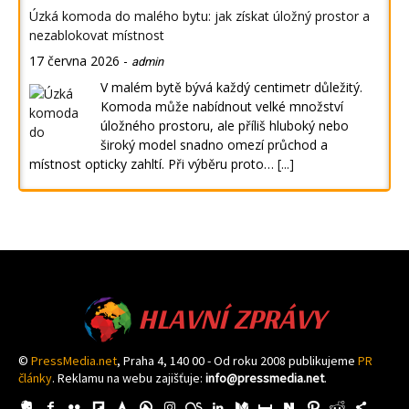
Úzká komoda do malého bytu: jak získat úložný prostor a
nezablokovat místnost
17 června 2026
-
admin
V malém bytě bývá každý centimetr důležitý.
Komoda může nabídnout velké množství
úložného prostoru, ale příliš hluboký nebo
široký model snadno omezí průchod a
místnost opticky zahltí. Při výběru proto…
[...]
HLAVNÍ ZPRÁVY
©
PressMedia.net
, Praha 4, 140 00 - Od roku 2008 publikujeme
PR
články
. Reklamu na webu zajišťuje:
info@pressmedia.net
.