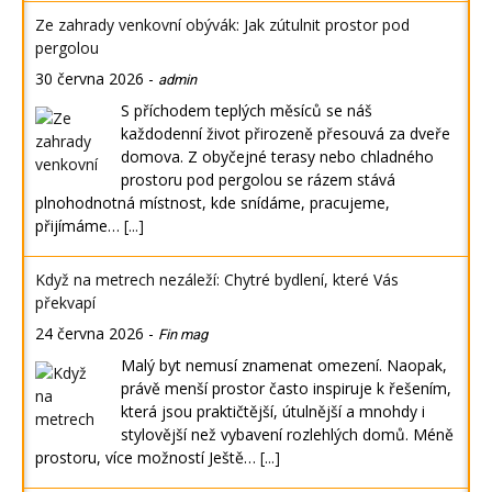
Ze zahrady venkovní obývák: Jak zútulnit prostor pod
pergolou
30 června 2026
-
admin
S příchodem teplých měsíců se náš
každodenní život přirozeně přesouvá za dveře
domova. Z obyčejné terasy nebo chladného
prostoru pod pergolou se rázem stává
plnohodnotná místnost, kde snídáme, pracujeme,
přijímáme…
[...]
Když na metrech nezáleží: Chytré bydlení, které Vás
překvapí
24 června 2026
-
Fin mag
Malý byt nemusí znamenat omezení. Naopak,
právě menší prostor často inspiruje k řešením,
která jsou praktičtější, útulnější a mnohdy i
stylovější než vybavení rozlehlých domů. Méně
prostoru, více možností Ještě…
[...]