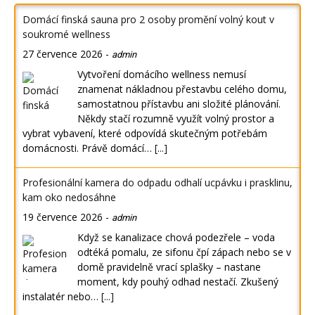
Domácí finská sauna pro 2 osoby promění volný kout v
soukromé wellness
27 července 2026
-
admin
Vytvoření domácího wellness nemusí
znamenat nákladnou přestavbu celého domu,
samostatnou přístavbu ani složité plánování.
Někdy stačí rozumně využít volný prostor a
vybrat vybavení, které odpovídá skutečným potřebám
domácnosti. Právě domácí…
[...]
Profesionální kamera do odpadu odhalí ucpávku i prasklinu,
kam oko nedosáhne
19 července 2026
-
admin
Když se kanalizace chová podezřele – voda
odtéká pomalu, ze sifonu čpí zápach nebo se v
domě pravidelně vrací splašky – nastane
moment, kdy pouhý odhad nestačí. Zkušený
instalatér nebo…
[...]