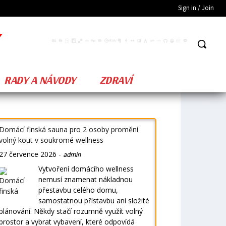
Sign in / Join
RADY A NÁVODY
ZDRAVÍ
Domácí finská sauna pro 2 osoby promění
volný kout v soukromé wellness
27 července 2026
-
admin
Vytvoření domácího wellness
nemusí znamenat nákladnou
přestavbu celého domu,
samostatnou přístavbu ani složité
plánování. Někdy stačí rozumně využít volný
prostor a vybrat vybavení, které odpovídá