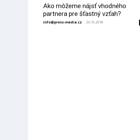
Ako môžeme nájsť vhodného
partnera pre šťastný vzťah?
info@press-media.cz
-
26.10.2018