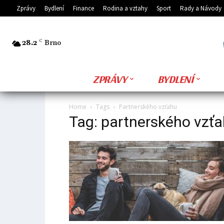
Zprávy
Bydlení
Finance
Rodina a vztahy
Sport
Rady a Návody
28.2
C
Brno
ZPRÁVY
BYDLENÍ
Home
Tags
Partnerského vzťahu
Tag: partnerského vzť