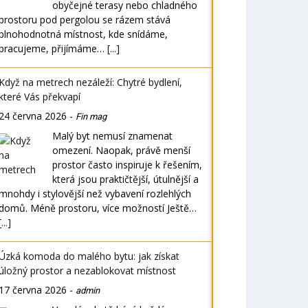
obyčejné terasy nebo chladného
prostoru pod pergolou se rázem stává
plnohodnotná místnost, kde snídáme,
pracujeme, přijímáme…
[...]
Když na metrech nezáleží: Chytré bydlení,
které Vás překvapí
24 června 2026
-
Fin mag
Malý byt nemusí znamenat
omezení. Naopak, právě menší
prostor často inspiruje k řešením,
která jsou praktičtější, útulnější a
mnohdy i stylovější než vybavení rozlehlých
domů. Méně prostoru, více možností Ještě…
[...]
Úzká komoda do malého bytu: jak získat
úložný prostor a nezablokovat místnost
17 června 2026
-
admin