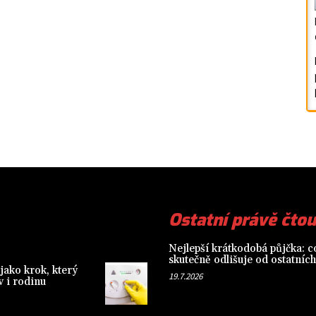
Ostatní právě čtou
Nejlepší krátkodobá půjčka: co
skutečně odlišuje od ostatních
jako krok, který
19.7.2026
 i rodinu