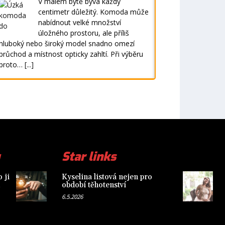
V malém bytě bývá každý
centimetr důležitý. Komoda může
nabídnout velké množství
úložného prostoru, ale příliš
hluboký nebo široký model snadno omezí
průchod a místnost opticky zahltí. Při výběru
proto…
[...]
Star links
 ji
Kyselina listová nejen pro
období těhotenství
6.5.2026