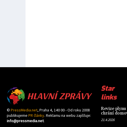
HLAVNÍ ZPRÁVY
Star
links
Revize plynu 
©
PressMedia.net
, Praha 4, 140 00 - Od roku 2008
chrání domov
publikujeme
PR články
. Reklamu na webu zajišťuje:
21.4.2026
info@pressmedia.net
.