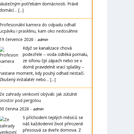
skutečným potřebám domácnosti. Právě
domácí…
[...]
Profesionální kamera do odpadu odhalí
ucpávku i prasklinu, kam oko nedosáhne
19 července 2026
-
admin
Když se kanalizace chová
podezřele – voda odtéká pomalu,
ze sifonu čpí zápach nebo se v
domě pravidelně vrací splašky –
nastane moment, kdy pouhý odhad nestačí.
Zkušený instalatér nebo…
[...]
Ze zahrady venkovní obývák: Jak zútulnit
prostor pod pergolou
30 června 2026
-
admin
S příchodem teplých měsíců se
náš každodenní život přirozeně
přesouvá za dveře domova. Z