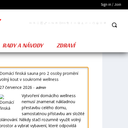
Sign in / Join
RADY A NÁVODY
ZDRAVÍ
Domácí finská sauna pro 2 osoby promění
volný kout v soukromé wellness
27 července 2026
-
admin
Vytvoření domácího wellness
nemusí znamenat nákladnou
přestavbu celého domu,
samostatnou přístavbu ani složité
plánování. Někdy stačí rozumně využít volný
prostor a vybrat vybavení, které odpovídá