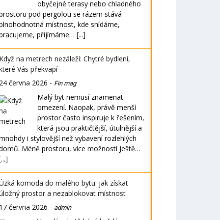
obyčejné terasy nebo chladného
prostoru pod pergolou se rázem stává
plnohodnotná místnost, kde snídáme,
pracujeme, přijímáme…
[...]
Když na metrech nezáleží: Chytré bydlení,
které Vás překvapí
24 června 2026
-
Fin mag
Malý byt nemusí znamenat
omezení. Naopak, právě menší
prostor často inspiruje k řešením,
která jsou praktičtější, útulnější a
mnohdy i stylovější než vybavení rozlehlých
domů. Méně prostoru, více možností Ještě…
[...]
Úzká komoda do malého bytu: jak získat
úložný prostor a nezablokovat místnost
17 června 2026
-
admin