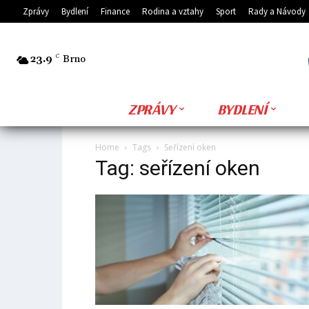
Zprávy
Bydlení
Finance
Rodina a vztahy
Sport
Rady a Návody
23.9
C
Brno
ZPRÁVY
BYDLENÍ
Home
Tags
Seřízení oken
Tag: seřízení oken