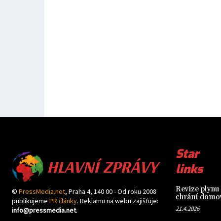
HLAVNÍ ZPRÁVY
Star
links
Revize plynu 
©
PressMedia.net
, Praha 4, 140 00 - Od roku 2008
chrání domov
publikujeme
PR články
. Reklamu na webu zajišťuje:
21.4.2026
info@pressmedia.net
.