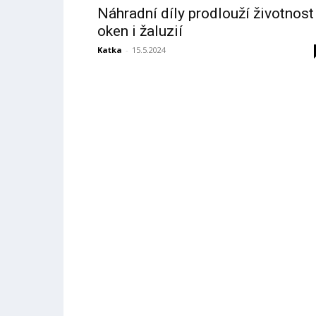
Náhradní díly prodlouží životnost
oken i žaluzií
Katka
-
15.5.2024