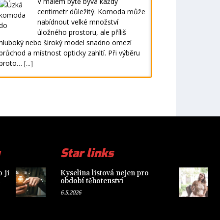
V malém bytě bývá každý
centimetr důležitý. Komoda může
nabídnout velké množství
úložného prostoru, ale příliš
hluboký nebo široký model snadno omezí
průchod a místnost opticky zahltí. Při výběru
proto…
[...]
Star links
 ji
Kyselina listová nejen pro
období těhotenství
6.5.2026