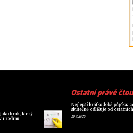
Ostatní právě čtou
Nejlepší krátkodobá půjčka: co
skutečně odlišuje od ostatních
jako krok, který
19.7.2026
 i rodinu