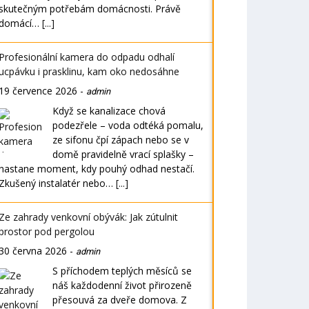
skutečným potřebám domácnosti. Právě
domácí…
[...]
Profesionální kamera do odpadu odhalí
ucpávku i prasklinu, kam oko nedosáhne
19 července 2026
-
admin
Když se kanalizace chová
podezřele – voda odtéká pomalu,
ze sifonu čpí zápach nebo se v
domě pravidelně vrací splašky –
nastane moment, kdy pouhý odhad nestačí.
Zkušený instalatér nebo…
[...]
Ze zahrady venkovní obývák: Jak zútulnit
prostor pod pergolou
30 června 2026
-
admin
S příchodem teplých měsíců se
náš každodenní život přirozeně
přesouvá za dveře domova. Z