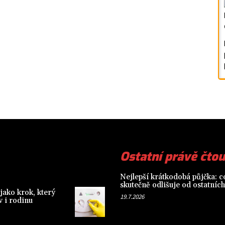
Ostatní právě čtou
Nejlepší krátkodobá půjčka: co
skutečně odlišuje od ostatních
jako krok, který
19.7.2026
 i rodinu