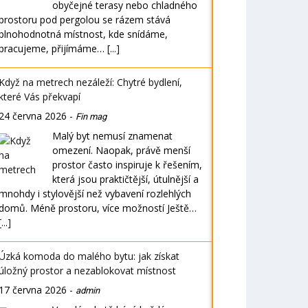
obyčejné terasy nebo chladného
prostoru pod pergolou se rázem stává
plnohodnotná místnost, kde snídáme,
pracujeme, přijímáme…
[...]
Když na metrech nezáleží: Chytré bydlení,
které Vás překvapí
24 června 2026
-
Fin mag
Malý byt nemusí znamenat
omezení. Naopak, právě menší
prostor často inspiruje k řešením,
která jsou praktičtější, útulnější a
mnohdy i stylovější než vybavení rozlehlých
domů. Méně prostoru, více možností Ještě…
[...]
Úzká komoda do malého bytu: jak získat
úložný prostor a nezablokovat místnost
17 června 2026
-
admin