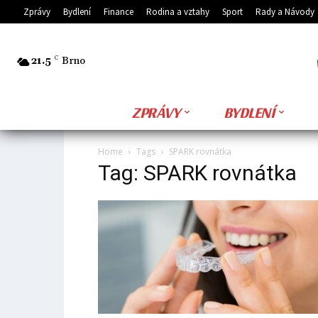
Zprávy
Bydlení
Finance
Rodina a vztahy
Sport
Rady a Návody
21.5
C
Brno
ZPRÁVY
BYDLENÍ
Home
Tags
SPARK rovnátka
Tag: SPARK rovnátka