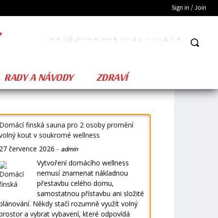
Sign in / Join
RADY A NÁVODY
ZDRAVÍ
Domácí finská sauna pro 2 osoby promění
volný kout v soukromé wellness
27 července 2026
-
admin
Vytvoření domácího wellness
nemusí znamenat nákladnou
přestavbu celého domu,
samostatnou přístavbu ani složité
plánování. Někdy stačí rozumně využít volný
prostor a vybrat vybavení, které odpovídá