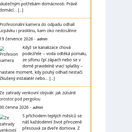
skutečným potřebám domácnosti. Právě
domácí…
[...]
Profesionální kamera do odpadu odhalí
ucpávku i prasklinu, kam oko nedosáhne
19 července 2026
-
admin
Když se kanalizace chová
podezřele – voda odtéká pomalu,
ze sifonu čpí zápach nebo se v
domě pravidelně vrací splašky –
nastane moment, kdy pouhý odhad nestačí.
Zkušený instalatér nebo…
[...]
Ze zahrady venkovní obývák: Jak zútulnit
prostor pod pergolou
30 června 2026
-
admin
S příchodem teplých měsíců se
náš každodenní život přirozeně
přesouvá za dveře domova. Z