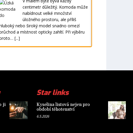
V malém bytě bývá každý
centimetr důležitý. Komoda může
nabídnout velké množství
úložného prostoru, ale příliš
hluboký nebo široký model snadno omezí
průchod a místnost opticky zahltí. Při výběru
proto…
[...]
Star links
 ji
Kyselina listová nejen pro
období těhotenství
6.5.2026