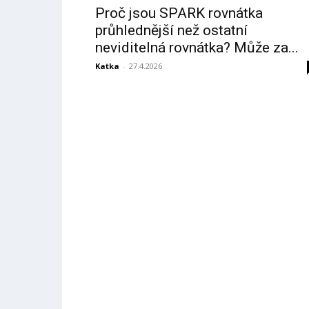
Proč jsou SPARK rovnátka
průhlednější než ostatní
neviditelná rovnátka? Může za...
Katka
-
27.4.2026