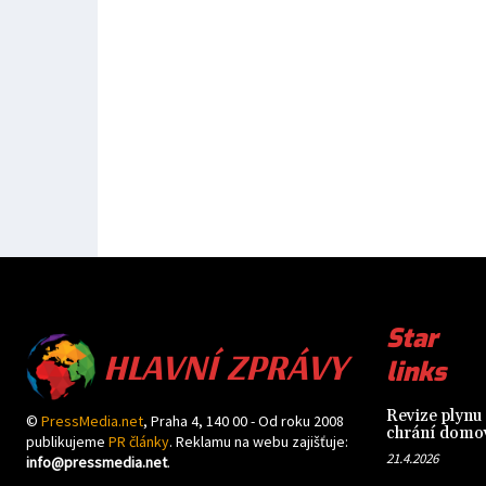
HLAVNÍ ZPRÁVY
Star
links
Revize plynu 
©
PressMedia.net
, Praha 4, 140 00 - Od roku 2008
chrání domov
publikujeme
PR články
. Reklamu na webu zajišťuje:
21.4.2026
info@pressmedia.net
.