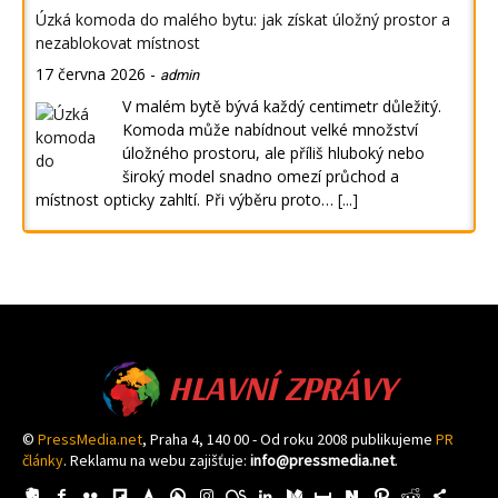
Úzká komoda do malého bytu: jak získat úložný prostor a
nezablokovat místnost
17 června 2026
-
admin
V malém bytě bývá každý centimetr důležitý.
Komoda může nabídnout velké množství
úložného prostoru, ale příliš hluboký nebo
široký model snadno omezí průchod a
místnost opticky zahltí. Při výběru proto…
[...]
HLAVNÍ ZPRÁVY
©
PressMedia.net
, Praha 4, 140 00 - Od roku 2008 publikujeme
PR
články
. Reklamu na webu zajišťuje:
info@pressmedia.net
.