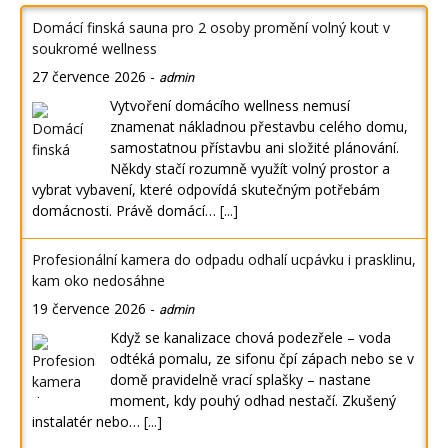
Domácí finská sauna pro 2 osoby promění volný kout v
soukromé wellness
27 července 2026
-
admin
Vytvoření domácího wellness nemusí
znamenat nákladnou přestavbu celého domu,
samostatnou přístavbu ani složité plánování.
Někdy stačí rozumně využít volný prostor a
vybrat vybavení, které odpovídá skutečným potřebám
domácnosti. Právě domácí…
[...]
Profesionální kamera do odpadu odhalí ucpávku i prasklinu,
kam oko nedosáhne
19 července 2026
-
admin
Když se kanalizace chová podezřele – voda
odtéká pomalu, ze sifonu čpí zápach nebo se v
domě pravidelně vrací splašky – nastane
moment, kdy pouhý odhad nestačí. Zkušený
instalatér nebo…
[...]