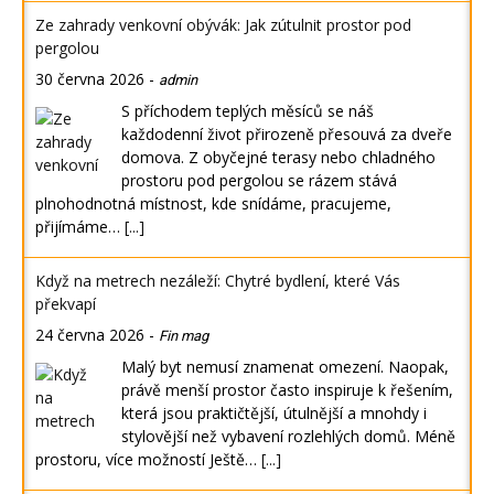
Ze zahrady venkovní obývák: Jak zútulnit prostor pod
pergolou
30 června 2026
-
admin
S příchodem teplých měsíců se náš
každodenní život přirozeně přesouvá za dveře
domova. Z obyčejné terasy nebo chladného
prostoru pod pergolou se rázem stává
plnohodnotná místnost, kde snídáme, pracujeme,
přijímáme…
[...]
Když na metrech nezáleží: Chytré bydlení, které Vás
překvapí
24 června 2026
-
Fin mag
Malý byt nemusí znamenat omezení. Naopak,
právě menší prostor často inspiruje k řešením,
která jsou praktičtější, útulnější a mnohdy i
stylovější než vybavení rozlehlých domů. Méně
prostoru, více možností Ještě…
[...]