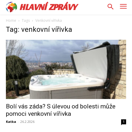
HLAVNÍ ZPRÁVY
Home
Tags
Venkovní vířivka
Tag: venkovní vířivka
Bolí vás záda? S úlevou od bolesti může
pomoci venkovní vířivka
Katka
-
26.2.2026
1