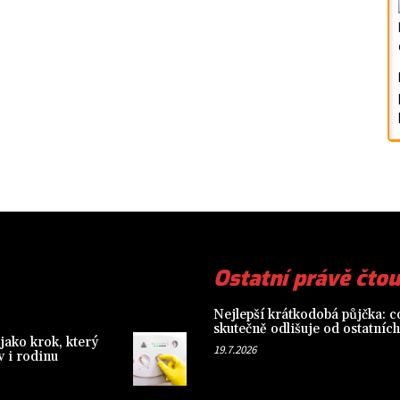
Ostatní právě čtou
Nejlepší krátkodobá půjčka: co
skutečně odlišuje od ostatních
jako krok, který
19.7.2026
 i rodinu