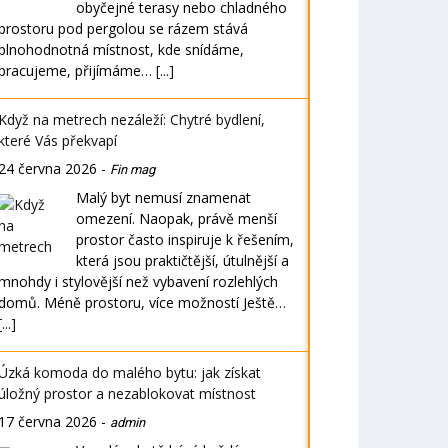
obyčejné terasy nebo chladného
prostoru pod pergolou se rázem stává
plnohodnotná místnost, kde snídáme,
pracujeme, přijímáme…
[...]
Když na metrech nezáleží: Chytré bydlení,
které Vás překvapí
24 června 2026
-
Fin mag
Malý byt nemusí znamenat
omezení. Naopak, právě menší
prostor často inspiruje k řešením,
která jsou praktičtější, útulnější a
mnohdy i stylovější než vybavení rozlehlých
domů. Méně prostoru, více možností Ještě…
[...]
Úzká komoda do malého bytu: jak získat
úložný prostor a nezablokovat místnost
17 června 2026
-
admin