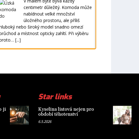
V malém bytě bývá každý
centimetr důležitý. Komoda může
nabídnout velké množství
úložného prostoru, ale příliš
hluboký nebo široký model snadno omezí
průchod a místnost opticky zahltí. Při výběru
proto…
[...]
Star links
 ji
Kyselina listová nejen pro
období těhotenství
6.5.2026