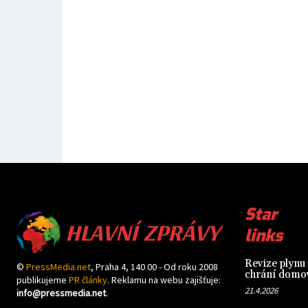
HLAVNÍ ZPRÁVY
Star
links
Revize plynu 
©
PressMedia.net
, Praha 4, 140 00 - Od roku 2008
chrání domov
publikujeme
PR články
. Reklamu na webu zajišťuje:
21.4.2026
info@pressmedia.net
.