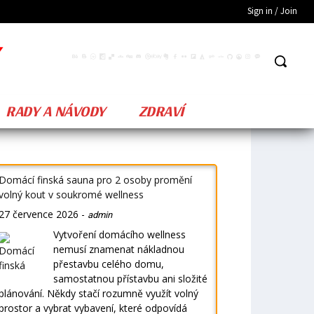
Sign in / Join
RADY A NÁVODY
ZDRAVÍ
Domácí finská sauna pro 2 osoby promění
volný kout v soukromé wellness
27 července 2026
-
admin
Vytvoření domácího wellness
nemusí znamenat nákladnou
přestavbu celého domu,
samostatnou přístavbu ani složité
plánování. Někdy stačí rozumně využít volný
prostor a vybrat vybavení, které odpovídá