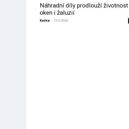
Náhradní díly prodlouží životnost
oken i žaluzií
Katka
-
15.5.2024