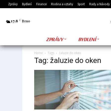
Zprávy
Bydlení
Finance
Rodina a vztahy
Sport
Rady a Návody
17.8
C
Brno
ZPRÁVY
BYDLENÍ
Home
Tags
žaluzie do oken
Tag: žaluzie do oken