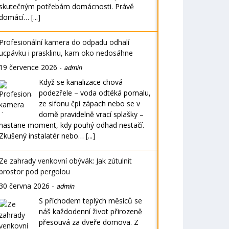
skutečným potřebám domácnosti. Právě
domácí…
[...]
Profesionální kamera do odpadu odhalí
ucpávku i prasklinu, kam oko nedosáhne
19 července 2026
-
admin
Když se kanalizace chová
podezřele – voda odtéká pomalu,
ze sifonu čpí zápach nebo se v
domě pravidelně vrací splašky –
nastane moment, kdy pouhý odhad nestačí.
Zkušený instalatér nebo…
[...]
Ze zahrady venkovní obývák: Jak zútulnit
prostor pod pergolou
30 června 2026
-
admin
S příchodem teplých měsíců se
náš každodenní život přirozeně
přesouvá za dveře domova. Z