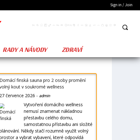
Sign in / Join
RADY A NÁVODY
ZDRAVÍ
Domácí finská sauna pro 2 osoby promění
volný kout v soukromé wellness
27 července 2026
-
admin
Vytvoření domácího wellness
nemusí znamenat nákladnou
přestavbu celého domu,
samostatnou přístavbu ani složité
plánování. Někdy stačí rozumně využít volný
prostor a vybrat vybavení, které odpovídá