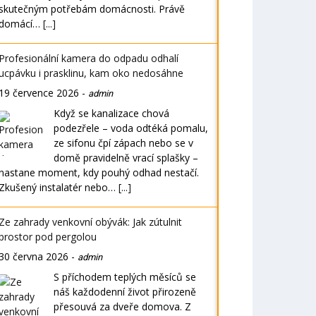
skutečným potřebám domácnosti. Právě
domácí…
[...]
Profesionální kamera do odpadu odhalí
ucpávku i prasklinu, kam oko nedosáhne
19 července 2026
-
admin
Když se kanalizace chová
podezřele – voda odtéká pomalu,
ze sifonu čpí zápach nebo se v
domě pravidelně vrací splašky –
nastane moment, kdy pouhý odhad nestačí.
Zkušený instalatér nebo…
[...]
Ze zahrady venkovní obývák: Jak zútulnit
prostor pod pergolou
30 června 2026
-
admin
S příchodem teplých měsíců se
náš každodenní život přirozeně
přesouvá za dveře domova. Z