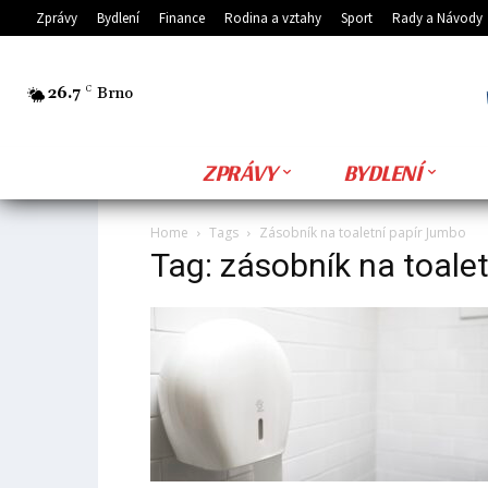
Zprávy
Bydlení
Finance
Rodina a vztahy
Sport
Rady a Návody
26.7
C
Brno
ZPRÁVY
BYDLENÍ
Home
Tags
Zásobník na toaletní papír Jumbo
Tag: zásobník na toale