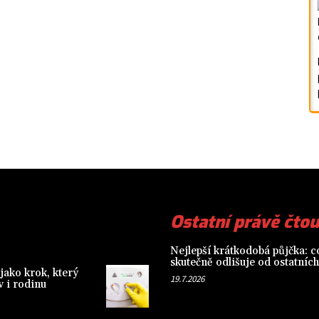
Ostatní právě čtou
Nejlepší krátkodobá půjčka: co
skutečně odlišuje od ostatních
jako krok, který
19.7.2026
 i rodinu