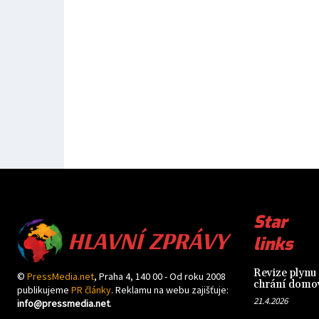
HLAVNÍ ZPRÁVY
Star
links
Revize plynu 
©
PressMedia.net
, Praha 4, 140 00 - Od roku 2008
chrání domov
publikujeme
PR články
. Reklamu na webu zajišťuje:
21.4.2026
info@pressmedia.net
.