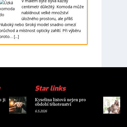
V malém bytě bývá každý
centimetr důležitý. Komoda může
nabídnout velké množství
úložného prostoru, ale příliš
hluboký nebo široký model snadno omezí
průchod a místnost opticky zahltí. Při výběru
proto…
[...]
Star links
 ji
Kyselina listová nejen pro
období těhotenství
6.5.2026