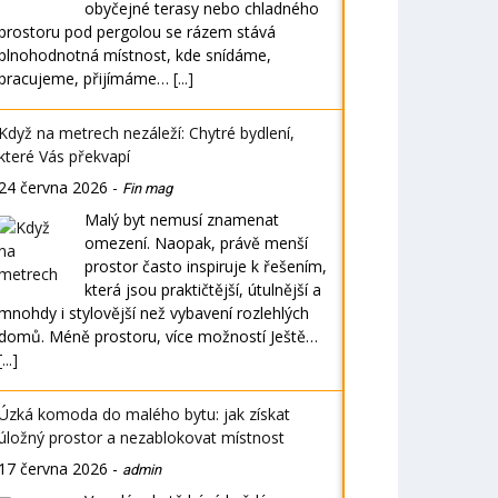
obyčejné terasy nebo chladného
prostoru pod pergolou se rázem stává
plnohodnotná místnost, kde snídáme,
pracujeme, přijímáme…
[...]
Když na metrech nezáleží: Chytré bydlení,
které Vás překvapí
24 června 2026
-
Fin mag
Malý byt nemusí znamenat
omezení. Naopak, právě menší
prostor často inspiruje k řešením,
která jsou praktičtější, útulnější a
mnohdy i stylovější než vybavení rozlehlých
domů. Méně prostoru, více možností Ještě…
[...]
Úzká komoda do malého bytu: jak získat
úložný prostor a nezablokovat místnost
17 června 2026
-
admin