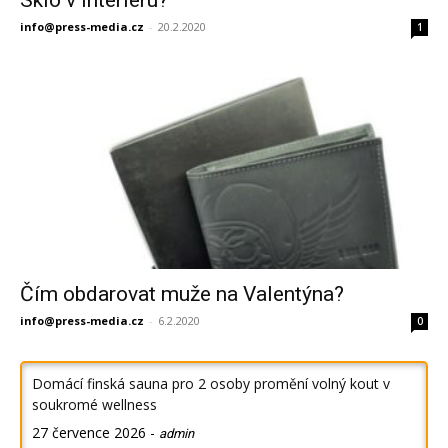
Sklo v interiéru?
info@press-media.cz
-
20.2.2020
1
Čím obdarovat muže na Valentýna?
info@press-media.cz
-
6.2.2020
0
Domácí finská sauna pro 2 osoby promění volný kout v
soukromé wellness
27 července 2026
-
admin