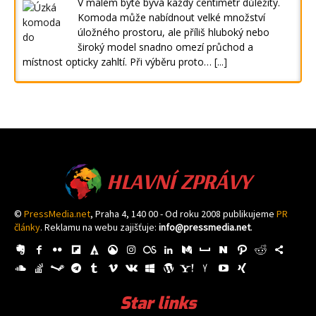
V malém bytě bývá každý centimetr důležitý.
Komoda může nabídnout velké množství
úložného prostoru, ale příliš hluboký nebo
široký model snadno omezí průchod a
místnost opticky zahltí. Při výběru proto…
[...]
HLAVNÍ ZPRÁVY
©
PressMedia.net
, Praha 4, 140 00 - Od roku 2008 publikujeme
PR
články
. Reklamu na webu zajišťuje:
info@pressmedia.net
.
Star links