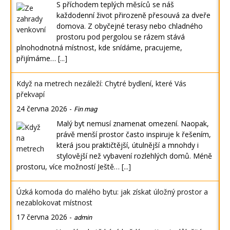
S příchodem teplých měsíců se náš
každodenní život přirozeně přesouvá za dveře
domova. Z obyčejné terasy nebo chladného
prostoru pod pergolou se rázem stává
plnohodnotná místnost, kde snídáme, pracujeme,
přijímáme…
[...]
Když na metrech nezáleží: Chytré bydlení, které Vás
překvapí
24 června 2026
-
Fin mag
Malý byt nemusí znamenat omezení. Naopak,
právě menší prostor často inspiruje k řešením,
která jsou praktičtější, útulnější a mnohdy i
stylovější než vybavení rozlehlých domů. Méně
prostoru, více možností Ještě…
[...]
Úzká komoda do malého bytu: jak získat úložný prostor a
nezablokovat místnost
17 června 2026
-
admin