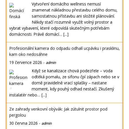
Vytvoření domácího wellness nemusí
znamenat nákladnou přestavbu celého domu,
samostatnou přístavbu ani složité plánování.
Někdy stačí rozumně využít volný prostor a
vybrat vybavení, které odpovídá skutečným potřebám
domácnosti. Právě domácí…
[...]
Profesionální kamera do odpadu odhalí ucpávku i prasklinu,
kam oko nedosáhne
19 července 2026
-
admin
Když se kanalizace chová podezřele – voda
odtéká pomalu, ze sifonu čpí zápach nebo se v
domě pravidelně vrací splašky – nastane
moment, kdy pouhý odhad nestačí. Zkušený
instalatér nebo…
[...]
Ze zahrady venkovní obývák: Jak zútulnit prostor pod
pergolou
30 června 2026
-
admin