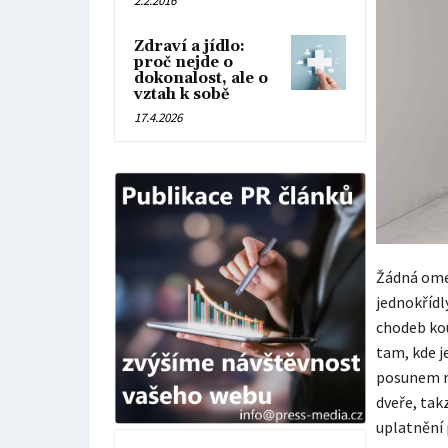
2.2.2016
Zdraví a jídlo:
proč nejde o
dokonalost, ale o
vztah k sobě
17.4.2026
Žádná omez
jednokřídl
chodeb kou
tam, kde je
posunem n
dveře, tak
uplatnění 