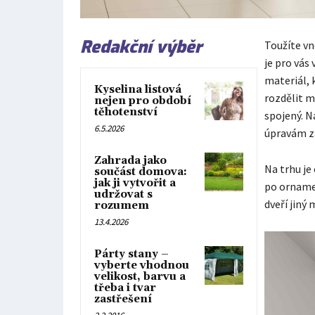
Redakční výběr
Toužíte vn
je pro vás
materiál, 
Kyselina listová
rozdělit m
nejen pro období
těhotenství
spojený. N
6.5.2026
úpravám za
Zahrada jako
Na trhu je
součást domova:
jak ji vytvořit a
po ornamen
udržovat s
dveří jiný 
rozumem
13.4.2026
Párty stany –
vyberte vhodnou
velikost, barvu a
třeba i tvar
zastřešení