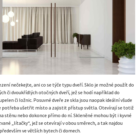
ení nečekejte, ani co se týče typu dveří. Sklo je možné použít do
ých či dvoukřídlých otočných dveří, jež se hodí například do
pelen či ložnic. Posuvné dveře ze skla jsou naopak ideální všude
 potřeba ušetřit místo a zajistit přístup světla. Otevírají se totiž
a stěnu nebo dokonce přímo do ní. Skleněné mohou být i kyvné
zvané „lítačky“, jež se otevírají v obou směrech, a tak najdou
především ve větších bytech či domech.