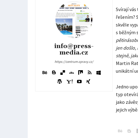
Svírají vá
řešením? S
skvěle vyp
s běžným s
pětinásobn
info@press-
jen došlo,
media.cz
stejně, ja
https://centrum-zpravy.cz/
Martin Rat
unikátní u
Jedno upoz
typ otevír
jako závěsy
jejich výb