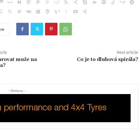
re
icle
Next article
arovat muže na
Co je to dluhová spirála?
a?
- Reklama -