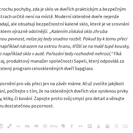
s trochu pochyby, zda je sklo ve dveřích praktickým a bezpečným
trach určitě není na místě. Moderní skleněné dveře nejenže
adají, ale obsahují bezpečnostní kalené sklo, které je ve srovnání
klem výrazně odolnější.
„Kalením získává sklo zhruba
ou pevnost, nelze jej tedy snadno rozbít. Pokud by k tomu přeci
 například nárazem na ostrou hranu, tříští se na malé tupé kousky,
ko například sklo v autě. Pořezání tedy rozhodně nehrozí,“
říká
aj, produktový manažer společnosti Sapeli, který odpovídá za
celený program celoskleněných dveří Sapglass.
ornění pro vás přeci jen na závěr máme. Ať už zvolíte jakýkoli
ání, počítejte s tím, že na skleněných dveřích více vyniknou prvky
, kliky, či kování. Zapojte proto svůj smysl pro detail a věnujte
ěru dostatečnou pozornost.