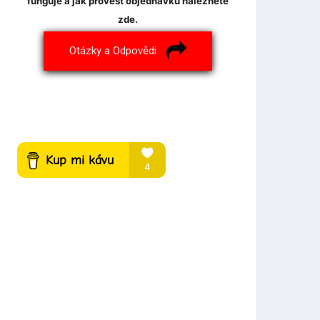
funguje a jak provést objednávku naleznete
zde.
Otázky a Odpovědi