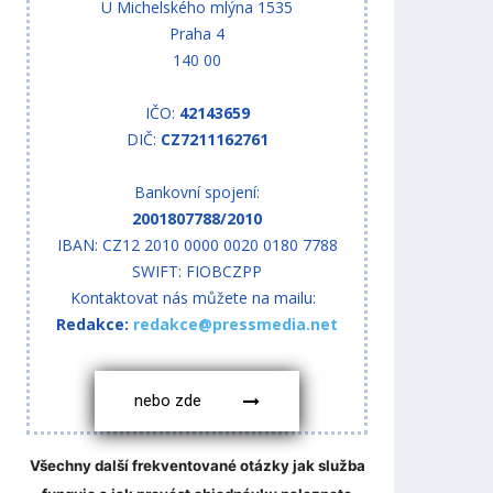
U Michelského mlýna 1535
Praha 4
140 00
IČO:
42143659
DIČ:
CZ7211162761
Bankovní spojení:
2001807788/2010
IBAN: CZ12 2010 0000 0020 0180 7788
SWIFT: FIOBCZPP
Kontaktovat nás můžete na mailu:
Redakce:
redakce@pressmedia.net
nebo zde
Všechny další frekventované otázky jak služba