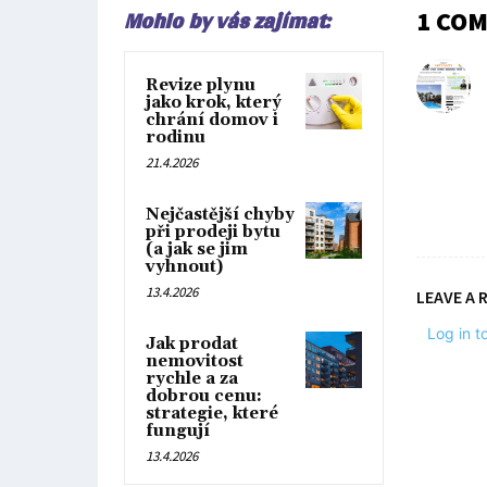
Mohlo by vás zajímat:
1 CO
Revize plynu
jako krok, který
chrání domov i
rodinu
21.4.2026
Nejčastější chyby
při prodeji bytu
(a jak se jim
vyhnout)
13.4.2026
LEAVE A 
Log in 
Jak prodat
nemovitost
rychle a za
dobrou cenu:
strategie, které
fungují
13.4.2026