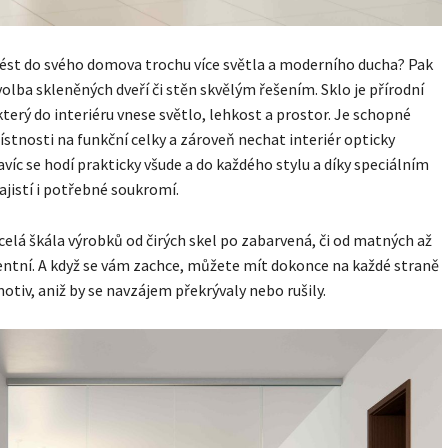
ést do svého domova trochu více světla a moderního ducha? Pak
 volba skleněných dveří či stěn skvělým řešením. Sklo je přírodní
který do interiéru vnese světlo, lehkost a prostor. Je schopné
ístnosti na funkční celky a zároveň nechat interiér opticky
avíc se hodí prakticky všude a do každého stylu a díky speciálním
jistí i potřebné soukromí.
 celá škála výrobků od čirých skel po zabarvená, či od matných až
tní. A když se vám zachce, můžete mít dokonce na každé straně
motiv, aniž by se navzájem překrývaly nebo rušily.