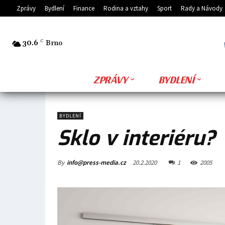
Zprávy
Bydlení
Finance
Rodina a vztahy
Sport
Rady a Návody
30.6
C
Brno
ZPRÁVY
BYDLENÍ
BYDLENÍ
Sklo v interiéru?
By
info@press-media.cz
20.2.2020
1
2005