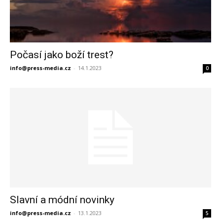
Počasí jako boží trest?
info@press-media.cz
-
14.1.2023
0
Slavní a módní novinky
info@press-media.cz
-
13.1.2023
5