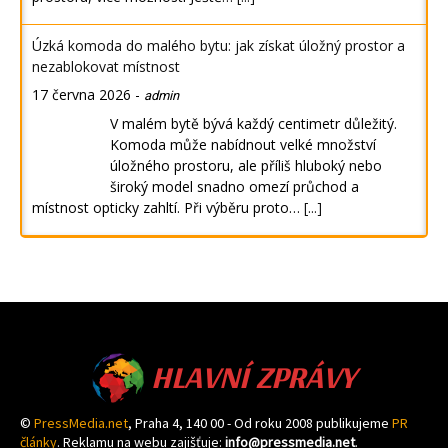
Úzká komoda do malého bytu: jak získat úložný prostor a
nezablokovat místnost
17 června 2026
-
admin
V malém bytě bývá každý centimetr důležitý.
Komoda může nabídnout velké množství
úložného prostoru, ale příliš hluboký nebo
široký model snadno omezí průchod a
místnost opticky zahltí. Při výběru proto…
[...]
HLAVNÍ ZPRÁVY
©
PressMedia.net
, Praha 4, 140 00 - Od roku 2008 publikujeme
PR
články
. Reklamu na webu zajišťuje:
info@pressmedia.net
.