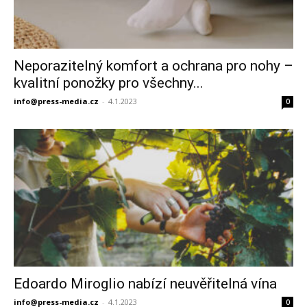
Neporazitelný komfort a ochrana pro nohy –
kvalitní ponožky pro všechny...
info@press-media.cz
-
4.1.2023
0
Edoardo Miroglio nabízí neuvěřitelná vína
info@press-media.cz
-
4.1.2023
0