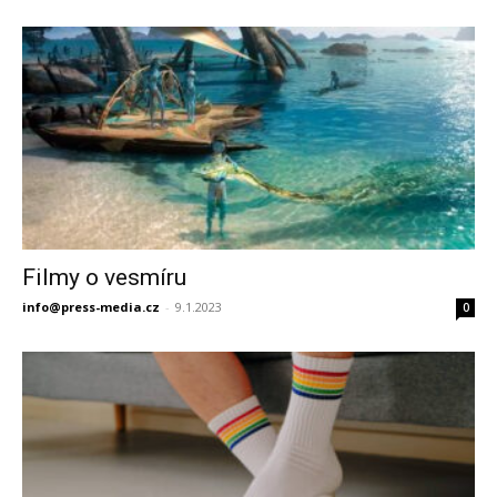
Filmy o vesmíru
info@press-media.cz
-
9.1.2023
0