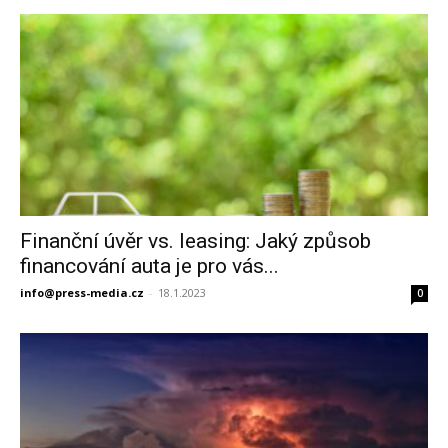
Finanční úvěr vs. leasing: Jaký způsob
financování auta je pro vás...
info@press-media.cz
-
18.1.2023
0