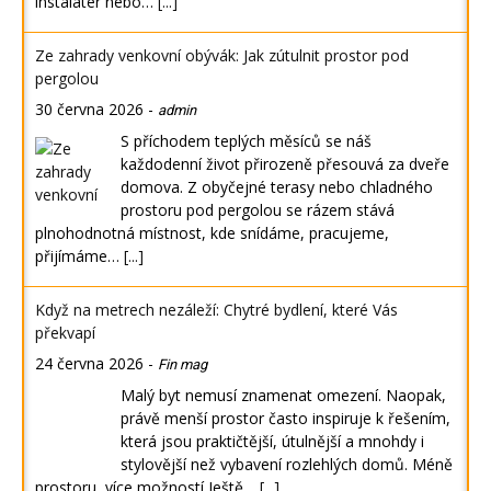
instalatér nebo…
[...]
Ze zahrady venkovní obývák: Jak zútulnit prostor pod
pergolou
30 června 2026
-
admin
S příchodem teplých měsíců se náš
každodenní život přirozeně přesouvá za dveře
domova. Z obyčejné terasy nebo chladného
prostoru pod pergolou se rázem stává
plnohodnotná místnost, kde snídáme, pracujeme,
přijímáme…
[...]
Když na metrech nezáleží: Chytré bydlení, které Vás
překvapí
24 června 2026
-
Fin mag
Malý byt nemusí znamenat omezení. Naopak,
právě menší prostor často inspiruje k řešením,
která jsou praktičtější, útulnější a mnohdy i
stylovější než vybavení rozlehlých domů. Méně
prostoru, více možností Ještě…
[...]