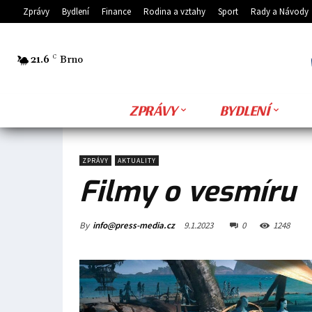
Zprávy
Bydlení
Finance
Rodina a vztahy
Sport
Rady a Návody
21.6
C
Brno
ZPRÁVY
BYDLENÍ
ZPRÁVY
AKTUALITY
Filmy o vesmíru
By
info@press-media.cz
9.1.2023
0
1248