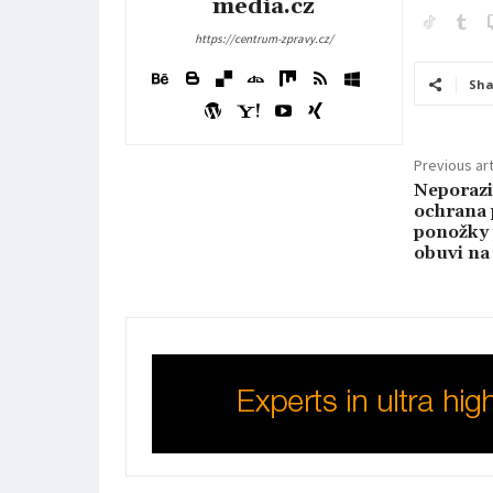
media.cz
https://centrum-zpravy.cz/
Sha
Previous art
Neporazi
ochrana 
ponožky 
obuvi na