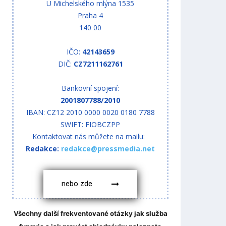
U Michelského mlýna 1535
Praha 4
140 00
IČO:
42143659
DIČ:
CZ7211162761
Bankovní spojení:
2001807788/2010
IBAN: CZ12 2010 0000 0020 0180 7788
SWIFT: FIOBCZPP
Kontaktovat nás můžete na mailu:
Redakce:
redakce@pressmedia.net
nebo zde
Všechny další frekventované otázky jak služba