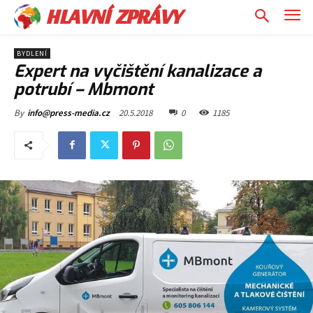
HLAVNÍ ZPRÁVY
BYDLENÍ
Expert na vyčištění kanalizace a
potrubí – Mbmont
20.5.2018
0
1185
By
info@press-media.cz