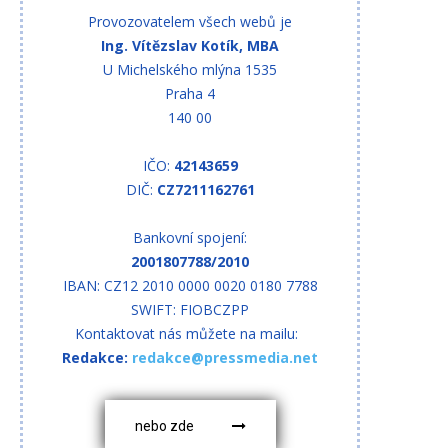
Provozovatelem všech webů je
Ing. Vítězslav Kotík, MBA
U Michelského mlýna 1535
Praha 4
140 00
IČO:
42143659
DIČ:
CZ7211162761
Bankovní spojení:
2001807788/2010
IBAN: CZ12 2010 0000 0020 0180 7788
SWIFT: FIOBCZPP
Kontaktovat nás můžete na mailu:
Redakce:
redakce@pressmedia.net
nebo zde