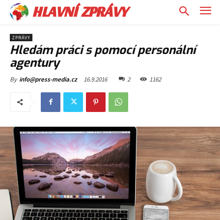
HLAVNÍ ZPRÁVY
ZPRÁVY
Hledám práci s pomocí personální
agentury
16.9.2016
2
1162
By
info@press-media.cz