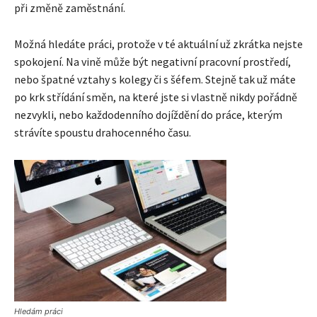
při změně zaměstnání.
Možná hledáte práci, protože v té aktuální už zkrátka nejste
spokojení. Na vině může být negativní pracovní prostředí,
nebo špatné vztahy s kolegy či s šéfem. Stejně tak už máte
po krk střídání směn, na které jste si vlastně nikdy pořádně
nezvykli, nebo každodenního dojíždění do práce, kterým
strávíte spoustu drahocenného času.
Hledám práci