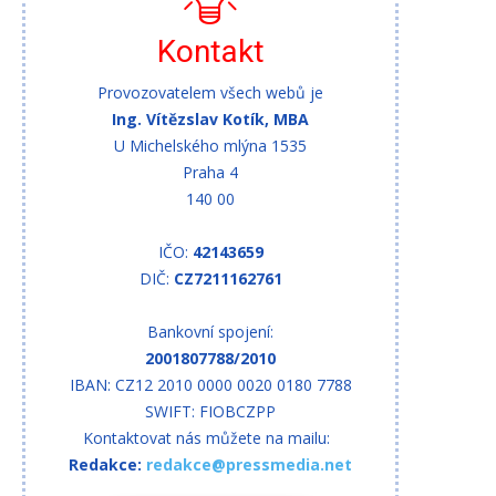
Kontakt
Provozovatelem všech webů je
Ing. Vítězslav Kotík, MBA
U Michelského mlýna 1535
Praha 4
140 00
IČO:
42143659
DIČ:
CZ7211162761
Bankovní spojení:
2001807788/2010
IBAN: CZ12 2010 0000 0020 0180 7788
SWIFT: FIOBCZPP
Kontaktovat nás můžete na mailu:
Redakce:
redakce@pressmedia.net