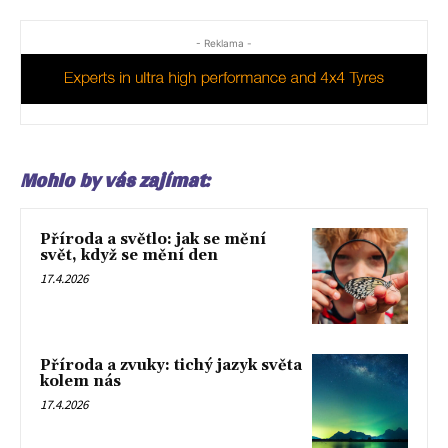
- Reklama -
Mohlo by vás zajímat:
Příroda a světlo: jak se mění
svět, když se mění den
17.4.2026
Příroda a zvuky: tichý jazyk světa
kolem nás
17.4.2026