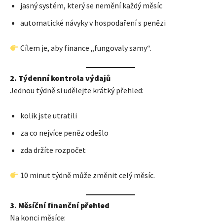
jasný systém, který se nemění každý měsíc
automatické návyky v hospodaření s penězi
Cílem je, aby finance „fungovaly samy“.
2. Týdenní kontrola výdajů
Jednou týdně si udělejte krátký přehled:
kolik jste utratili
za co nejvíce peněz odešlo
zda držíte rozpočet
10 minut týdně může změnit celý měsíc.
3. Měsíční finanční přehled
Na konci měsíce: