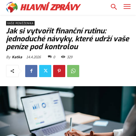
HLAVNÍ ZPRÁVY
VAŠE PENĚŽENKA
Jak si vytvořit finanční rutinu:
jednoduché návyky, které udrží vaše
peníze pod kontrolou
14.4.2026
0
329
By
Katka