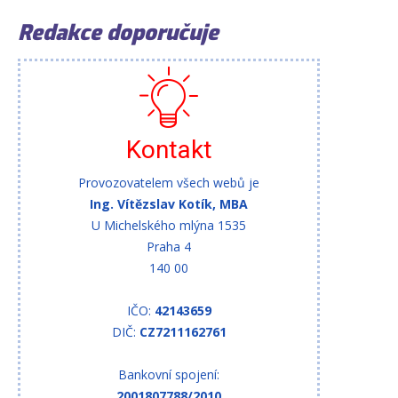
Redakce doporučuje
Kontakt
Provozovatelem všech webů je
Ing. Vítězslav Kotík, MBA
U Michelského mlýna 1535
Praha 4
140 00
IČO:
42143659
DIČ:
CZ7211162761
Bankovní spojení:
2001807788/2010