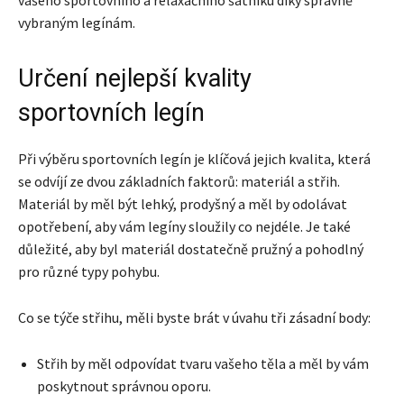
vašeho sportovního a relaxačního šatníku díky správně
vybraným legínám.
Určení nejlepší kvality
sportovních legín
Při výběru sportovních legín je klíčová jejich kvalita, která
se odvíjí ze dvou základních faktorů: materiál a střih.
Materiál by měl být lehký, prodyšný a měl by odolávat
opotřebení, aby vám legíny sloužily co nejdéle. Je také
důležité, aby byl materiál dostatečně pružný a pohodlný
pro různé typy pohybu.
Co se týče střihu, měli byste brát v úvahu tři zásadní body:
Střih by měl odpovídat tvaru vašeho těla a měl by vám
poskytnout správnou oporu.