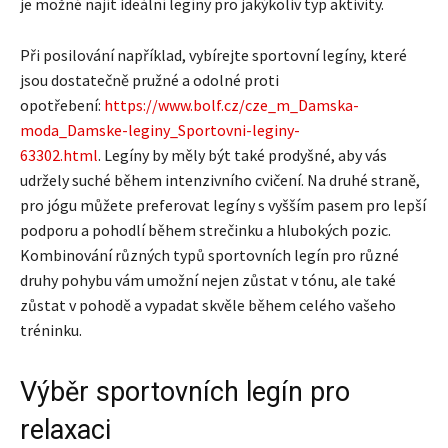
je možné najít ideální legíny pro jakýkoliv typ aktivity.
Při posilování například, vybírejte sportovní legíny, které
jsou dostatečně pružné a odolné proti
opotřebení:
https://www.bolf.cz/cze_m_Damska-
moda_Damske-leginy_Sportovni-leginy-
63302.html
. Legíny by měly být také prodyšné, aby vás
udržely suché během intenzivního cvičení. Na druhé straně,
pro jógu můžete preferovat legíny s vyšším pasem pro lepší
podporu a pohodlí během strečinku a hlubokých pozic.
Kombinování různých typů sportovních legín pro různé
druhy pohybu vám umožní nejen zůstat v tónu, ale také
zůstat v pohodě a vypadat skvěle během celého vašeho
tréninku.
Výběr sportovních legín pro
relaxaci