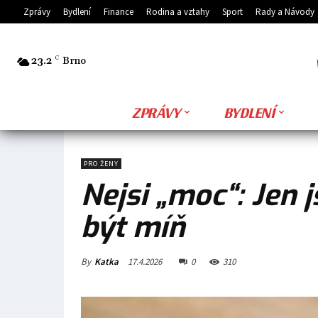
Zprávy
Bydlení
Finance
Rodina a vztahy
Sport
Rady a Návody
23.2
C
Brno
ZPRÁVY
BYDLENÍ
PRO ŽENY
Nejsi „moc“: Jen 
být míň
By
Katka
17.4.2026
0
310