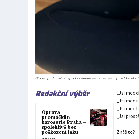
Close up of smiling sporty woman eating a healthy fruit bowl whi
Redakční výběr
„Jsi moc ci
„Jsi moc n
„Jsi moc h
Oprava
„Jsi pros
promáčklin
karoserie Praha –
spolehlivě bez
Znáš to?
poškození laku