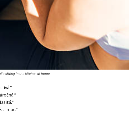
le sitting in the kitchen at home
tlivá.“
áročná.“
lasitá.“
tě… moc.“