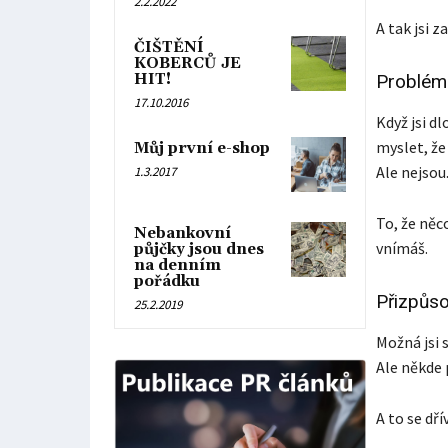
2.2.2022
A tak jsi z
ČIŠTĚNÍ
KOBERCŮ JE
HIT!
Problém 
17.10.2016
Když jsi dl
myslet, že
Můj první e-shop
Ale nejsou
1.3.2017
To, že něc
Nebankovní
vnímáš.
půjčky jsou dnes
na denním
pořádku
Přizpůs
25.2.2019
Možná jsi s
Ale někde 
A to se dř