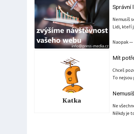
Správní 
Nemusíš se 
Lidi, kteř
Naopak — u
Mít potř
Chceš poz
To nejsou 
Nemusíš
Katka
Ne všechno
Někdy je t