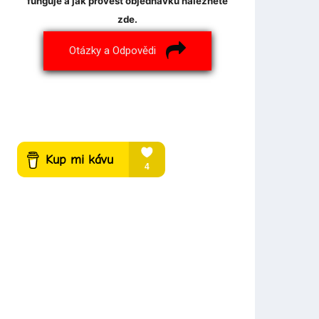
funguje a jak provést objednávku naleznete
zde.
Otázky a Odpovědi