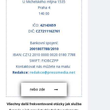
U Michelského mlýna 1535
Praha 4
140 00
IČO:
42143659
DIČ:
CZ7211162761
Bankovní spojení:
2001807788/2010
IBAN: CZ12 2010 0000 0020 0180 7788
SWIFT: FIOBCZPP
Kontaktovat nás můžete na mailu:
Redakce:
redakce@pressmedia.net
nebo zde
Všechny další frekventované otázky jak služba