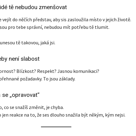
lidé tě nebudou zmenšovat
vejít do něčích představ, aby sis zasloužila místo v jejich životě.
í jsou pro tebe správní, nebudou mít potřebu tě tlumit.
nesou tě takovou, jaká jsi.
eby není slabost
ornost? Blízkost? Respekt? Jasnou komunikaci?
přehnané požadavky. To jsou základy.
 se „opravovat“
, co se snažíš změnit, je chyba.
o jen reakce na to, že ses dlouho snažila být někým, kým nejsi.