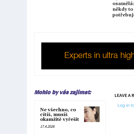
osamělá:
někdy to 
potřebuj
Mohlo by vás zajímat:
LEAVE A 
Log in 
Ne všechno, co
cítíš, musíš
okamžitě vyřešit
17.4.2026