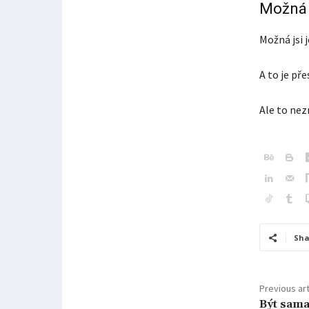
Možná 
Možná jsi 
A to je př
Ale to nez
Sha
Previous art
Být sam