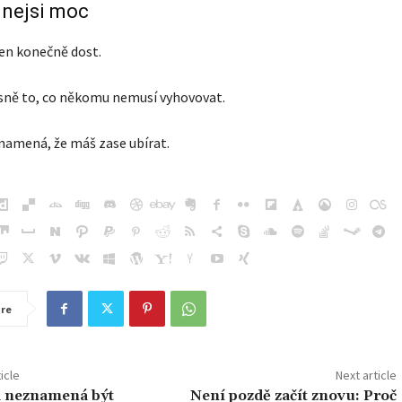
nejsi moc
jen konečně dost.
esně to, co někomu nemusí vyhovovat.
namená, že máš zase ubírat.
re
icle
Next article
a neznamená být
Není pozdě začít znovu: Proč