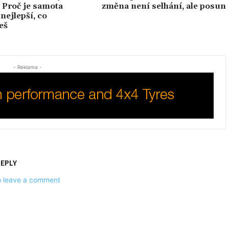
 Proč je samota
změna není selhání, ale posun
nejlepší, co
eš
- Reklama -
REPLY
to leave a comment