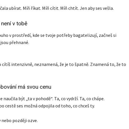
ačala ubírat. Míň říkat. Míň cítit. Míň chtít. Jen aby ses vešla.
není v tobě
ouho v prostředí, kde se tvoje potřeby bagatelizují, začneš si
 jsou přehnané.
.
o cítíš intenzivně, neznamená, že je to špatně. Znamená to, že to
obování má svou cenu
e naučila být „ta v pohodě“. Ta, co vydrží. Ta, co chápe.
po cestě ses možná odpojila od toho, co chceš ty.
ív nebo později ozve.