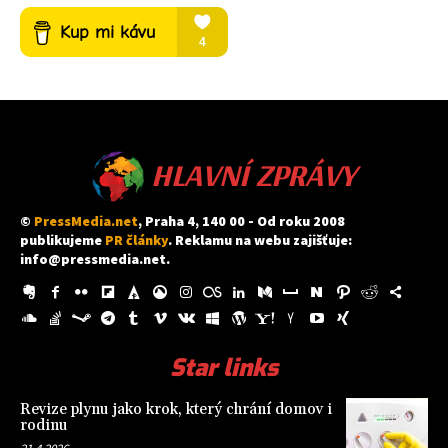
HLAVNÍ ZPRÁVY
©
PressMedia.net
, Praha 4, 140 00 - Od roku 2008
publikujeme
PR články
. Reklamu na webu zajišťuje:
info@pressmedia.net
.
Star links
Revize plynu jako krok, který chrání domov i
rodinu