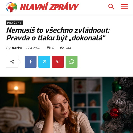
HLAVNÍ ZPRÁVY
PRO ŽENY
Nemusíš to všechno zvládnout:
Pravda o tlaku být „dokonalá“
17.4.2026
0
244
By
Katka