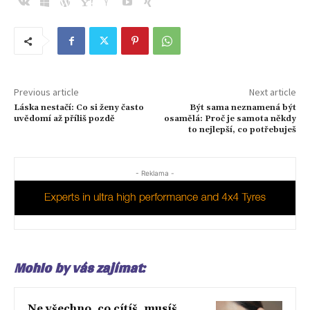
Previous article
Next article
Láska nestačí: Co si ženy často
Být sama neznamená být
uvědomí až příliš pozdě
osamělá: Proč je samota někdy
to nejlepší, co potřebuješ
- Reklama -
Mohlo by vás zajímat:
Ne všechno, co cítíš, musíš