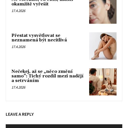
okamžitě vyřešit
17.4.2026
Přestat vysvětlovat se
neznamená být necitlivá
17.4.2026
Nečekej, až se „něco změní
samo“: Tichý rozdíl mezi nadějí
a setrváním
17.4.2026
LEAVE A REPLY