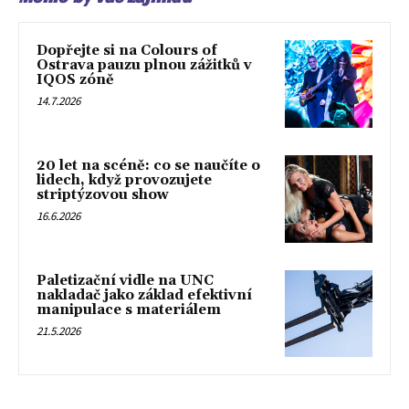
Dopřejte si na Colours of
Ostrava pauzu plnou zážitků v
IQOS zóně
14.7.2026
20 let na scéně: co se naučíte o
lidech, když provozujete
striptýzovou show
16.6.2026
Paletizační vidle na UNC
nakladač jako základ efektivní
manipulace s materiálem
21.5.2026