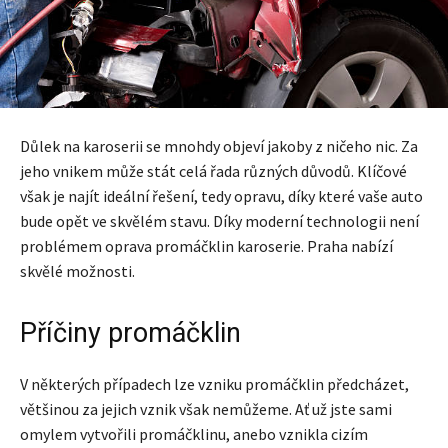
Důlek na karoserii se mnohdy objeví jakoby z ničeho nic. Za
jeho vnikem může stát celá řada různých důvodů. Klíčové
však je najít ideální řešení, tedy opravu, díky které vaše auto
bude opět ve skvělém stavu. Díky moderní technologii není
problémem oprava promáčklin karoserie. Praha nabízí
skvělé možnosti.
Příčiny promáčklin
V některých případech lze vzniku promáčklin předcházet,
většinou za jejich vznik však nemůžeme. Ať už jste sami
omylem vytvořili promáčklinu, anebo vznikla cizím