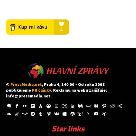
HLAVNÍ ZPRÁVY
©
PressMedia.net
, Praha 4, 140 00 - Od roku 2008
publikujeme
PR články
. Reklamu na webu zajišťuje:
info@pressmedia.net
.
Star links