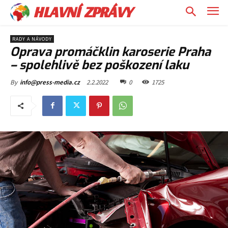
HLAVNÍ ZPRÁVY
RADY A NÁVODY
Oprava promáčklin karoserie Praha
– spolehlivě bez poškození laku
2.2.2022
0
1725
By
info@press-media.cz