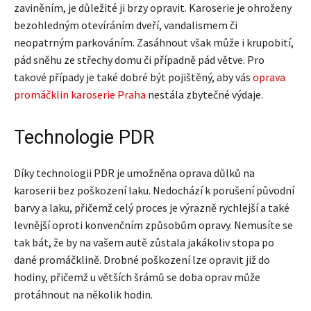
zaviněním, je důležité ji brzy opravit. Karoserie je ohroženy
bezohledným otevíráním dveří, vandalismem či
neopatrným parkováním. Zasáhnout však může i krupobití,
pád sněhu ze střechy domu či případně pád větve. Pro
takové případy je také dobré být pojištěný, aby vás
oprava
promáčklin karoserie Praha
nestála zbytečné výdaje.
Technologie PDR
Díky technologii PDR je umožněna oprava důlků na
karoserii bez poškození laku. Nedochází k porušení původní
barvy a laku, přičemž celý proces je výrazně rychlejší a také
levnější oproti konvenčním způsobům opravy. Nemusíte se
tak bát, že by na vašem autě zůstala jakákoliv stopa po
dané promáčklině. Drobné poškození lze opravit již do
hodiny, přičemž u větších šrámů se doba oprav může
protáhnout na několik hodin.