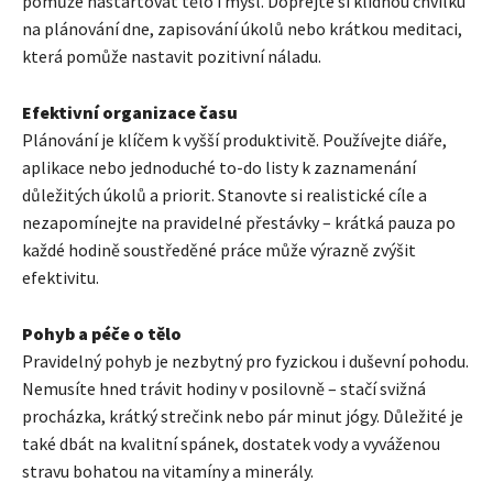
pomůže nastartovat tělo i mysl. Dopřejte si klidnou chvilku
na plánování dne, zapisování úkolů nebo krátkou meditaci,
která pomůže nastavit pozitivní náladu.
Efektivní organizace času
Plánování je klíčem k vyšší produktivitě. Používejte diáře,
aplikace nebo jednoduché to-do listy k zaznamenání
důležitých úkolů a priorit. Stanovte si realistické cíle a
nezapomínejte na pravidelné přestávky – krátká pauza po
každé hodině soustředěné práce může výrazně zvýšit
efektivitu.
Pohyb a péče o tělo
Pravidelný pohyb je nezbytný pro fyzickou i duševní pohodu.
Nemusíte hned trávit hodiny v posilovně – stačí svižná
procházka, krátký strečink nebo pár minut jógy. Důležité je
také dbát na kvalitní spánek, dostatek vody a vyváženou
stravu bohatou na vitamíny a minerály.