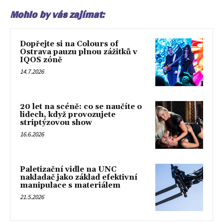
Mohlo by vás zajímat:
Dopřejte si na Colours of
Ostrava pauzu plnou zážitků v
IQOS zóně
14.7.2026
20 let na scéně: co se naučíte o
lidech, když provozujete
striptýzovou show
16.6.2026
Paletizační vidle na UNC
nakladač jako základ efektivní
manipulace s materiálem
21.5.2026