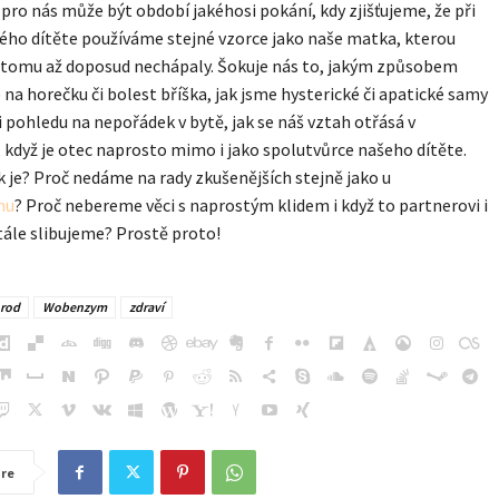
pro nás může být období jakéhosi pokání, kdy zjišťujeme, že při
ého dítěte používáme stejné vzorce jako naše matka, kterou
i tomu až doposud nechápaly. Šokuje nás to, jakým způsobem
na horečku či bolest bříška, jak jsme hysterické či apatické samy
i pohledu na nepořádek v bytě, jak se náš vztah otřásá v
 když je otec naprosto mimo i jako spolutvůrce našeho dítěte.
k je? Proč nedáme na rady zkušenějších stejně jako u
mu
? Proč nebereme věci s naprostým klidem i když to partnerovi i
ále slibujeme? Prostě proto!
rod
Wobenzym
zdraví
re