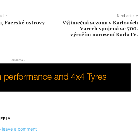
icle
Next article
, Faerské ostrovy
Výjimečná sezona v Karlových
Varech spojená se 700.
výročím narození Karla IV.
- Reklama -
REPLY
to leave a comment