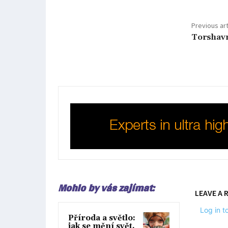
Previous art
Torshavn
Mohlo by vás zajímat:
LEAVE A 
Log in 
Příroda a světlo:
jak se mění svět,