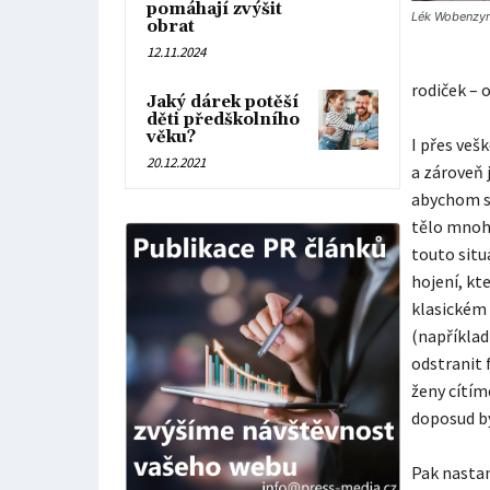
pomáhají zvýšit
Lék Wobenzy
obrat
12.11.2024
rodiček – 
Jaký dárek potěší
děti předškolního
věku?
I přes veš
20.12.2021
a zároveň 
abychom se
tělo mnohe
touto situ
hojení, kt
klasickém
(napříkla
odstranit f
ženy cítím
doposud b
Pak nastan