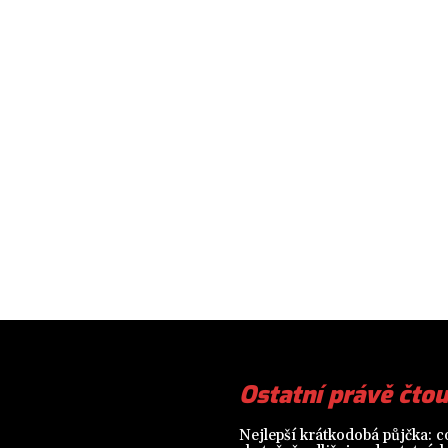
Ostatní právě čtou
Nejlepší krátkodobá půjčka: co