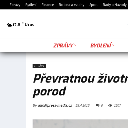
Zprávy
Bydlení
Finance
Rodina a vztahy
Sport
Rady a Návody
17.8
C
Brno
ZPRÁVY
BYDLENÍ
ZPRÁVY
Převratnou život
porod
By
info@press-media.cz
28.4.2016
0
1207