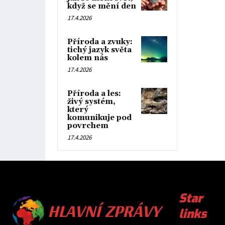
když se mění den
17.4.2026
Příroda a zvuky:
tichý jazyk světa
kolem nás
17.4.2026
Příroda a les:
živý systém,
který
komunikuje pod
povrchem
17.4.2026
HLAVNÍ ZPRÁVY
Star
links