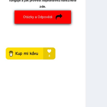
funguje a jak provést objednávku naleznete
zde.
Otázky a Odpovědi