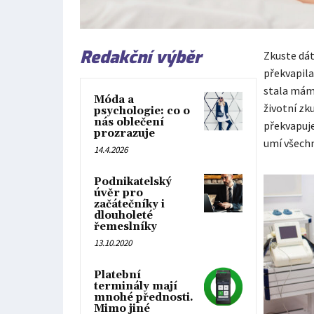
Redakční výběr
Zkuste dát
překvapila
stala mám
Móda a
životní zk
psychologie: co o
nás oblečení
překvapuje
prozrazuje
umí všechn
14.4.2026
Podnikatelský
úvěr pro
začátečníky i
dlouholeté
řemeslníky
13.10.2020
Platební
terminály mají
mnohé přednosti.
Mimo jiné