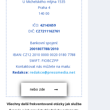
U Michelského mlýna 1535
Praha 4
140 00
IČO:
42143659
DIČ:
CZ7211162761
Bankovní spojení:
2001807788/2010
IBAN: CZ12 2010 0000 0020 0180 7788
SWIFT: FIOBCZPP
Kontaktovat nás můžete na mailu:
Redakce:
redakce@pressmedia.net
nebo zde
Všechny další frekventované otázky jak služba