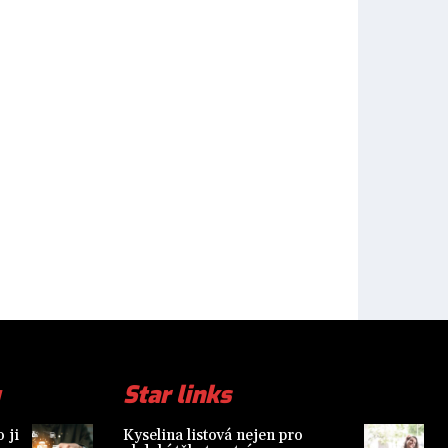
Star links
 ji
Kyselina listová nejen pro