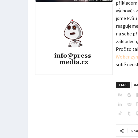
příkladem 
výchově sv
jsme kvůl
reagujeme 
na sebe př
základech,
Proč to ta
info@press-
Wobenzy
media.cz
sobě neust
TAGS
po
Sha