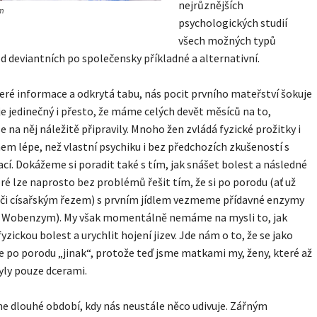
nejrůznějších
m
psychologických studií
všech možných typů
od deviantních po společensky příkladné a alternativní.
keré informace a odkrytá tabu, nás pocit prvního mateřství šokuje
je jedinečný i přesto, že máme celých devět měsíců na to,
 na něj náležitě připravily. Mnoho žen zvládá fyzické prožitky i
m lépe, než vlastní psychiku i bez předchozích zkušeností s
ací. Dokážeme si poradit také s tím, jak snášet bolest a následné
eré lze naprosto bez problémů řešit tím, že si po porodu (ať už
 či císařským řezem) s prvním jídlem vezmeme přídavné enzymy
d Wobenzym). My však momentálně nemáme na mysli to, jak
yzickou bolest a urychlit hojení jizev. Jde nám o to, že se jako
e po porodu „jinak“, protože teď jsme matkami my, ženy, které až
yly pouze dcerami.
e dlouhé období, kdy nás neustále něco udivuje. Zářným