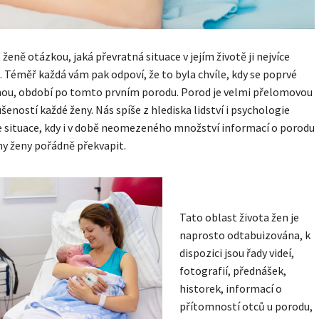
 ženě otázkou, jaká převratná situace v jejím životě ji nejvíce
. Téměř každá vám pak odpoví, že to byla chvíle, kdy se poprvé
ou, období po tomto prvním porodu. Porod je velmi přelomovou
ušeností každé ženy. Nás spíše z hlediska lidství i psychologie
 situace, kdy i v době neomezeného množství informací o porodu
y ženy pořádně překvapit.
Tato oblast života žen je
naprosto odtabuizována, k
dispozici jsou řady videí,
fotografií, přednášek,
historek, informací o
přítomností otců u porodu,