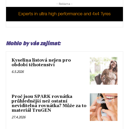
- Reklama -
Mohlo by vás zajímat:
Kyselina listová nejen pro
období těhotenství
6.5.2026
Proč jsou SPARK rovnátka
průhlednější než ostatní
neviditelná rovnátka? Může za to
materiál TruGEN
27.4.2026