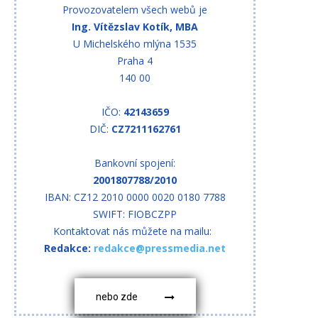
Provozovatelem všech webů je
Ing. Vítězslav Kotík, MBA
U Michelského mlýna 1535
Praha 4
140 00
IČO:
42143659
DIČ:
CZ7211162761
Bankovní spojení:
2001807788/2010
IBAN: CZ12 2010 0000 0020 0180 7788
SWIFT: FIOBCZPP
Kontaktovat nás můžete na mailu:
Redakce:
redakce@pressmedia.net
nebo zde