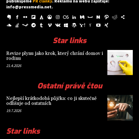
publikujeme
PR články
. Reklamu na webu zajišťuje:
info@pressmedia.net
.
Star links
Revize plynu jako krok, který chrání domov i
rodinu
21.4.2026
Ostatní právě čtou
Nejlepší krátkodobá půjčka: co ji skutečně
odlišuje od ostatních
19.7.2026
Star links