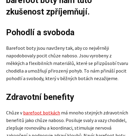
barefoot boty nám tuto
zkušenost zpříjemňují.
Pohodlí a svoboda
Barefoot boty jsou navrženy tak, aby co nejvěrněji
napodobovaly pocit chůze naboso. Jsou vyrobeny z
měkkých a flexibilních materiálů, které se přizpůsobí tvaru
chodidla a umožňují přirozený pohyb. To nám přináší pocit
pohodlí a svobody, který v běžných botách nezažijeme.
Zdravotní benefity
Chůze v
barefoot botkách
má mnoho stejných zdravotních
benefitů jako chůze naboso. Posiluje svaly a vazy chodidel,
zlepšuje rovnováhu a koordinaci, stimuluje nervová
zakončení a podporuje zdraví kloubů. Navíc barefoot boty