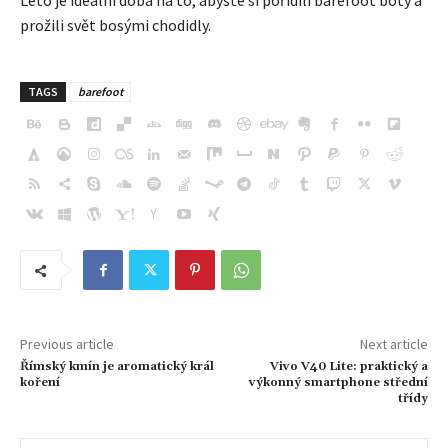
Léto je ideální doba na to, abyste si pořídili barefoot boty a
prožili svět bosými chodidly.
TAGS
barefoot
Previous article
Next article
Římský kmín je aromatický král
Vivo V40 Lite: praktický a
koření
výkonný smartphone střední
třídy