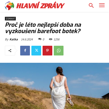
HLAVNÍ ZPRÁVY
ZDRAVÍ
Proč je léto nejlepší doba na
vyzkoušení barefoot botek?
14.6.2024
0
1256
By
Katka