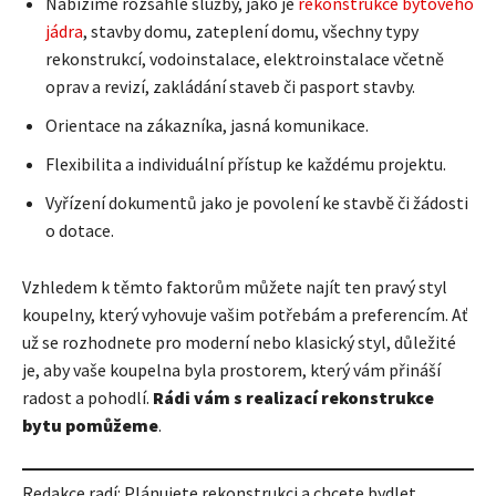
Nabízíme rozsáhlé služby, jako je
rekonstrukce bytového
jádra
, stavby domu, zateplení domu, všechny typy
rekonstrukcí, vodoinstalace, elektroinstalace včetně
oprav a revizí, zakládání staveb či pasport stavby.
Orientace na zákazníka, jasná komunikace.
Flexibilita a individuální přístup ke každému projektu.
Vyřízení dokumentů jako je povolení ke stavbě či žádosti
o dotace.
Vzhledem k těmto faktorům můžete najít ten pravý styl
koupelny, který vyhovuje vašim potřebám a preferencím. Ať
už se rozhodnete pro moderní nebo klasický styl, důležité
je, aby vaše koupelna byla prostorem, který vám přináší
radost a pohodlí.
Rádi vám s realizací rekonstrukce
bytu pomůžeme
.
Redakce radí: Plánujete rekonstrukci a chcete bydlet