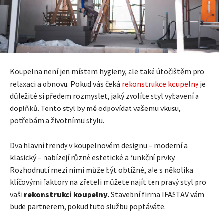
Koupelna není jen místem hygieny, ale také útočištěm pro
relaxaci a obnovu. Pokud vás čeká
rekonstrukce koupelny
je
důležité si předem rozmyslet, jaký zvolíte styl vybavení a
doplňků. Tento styl by mě odpovídat vašemu vkusu,
potřebám a životnímu stylu.
Dva hlavní trendy v koupelnovém designu – moderní a
klasický – nabízejí různé estetické a funkční prvky.
Rozhodnutí mezi nimi může být obtížné, ale s několika
klíčovými faktory na zřeteli můžete najít ten pravý styl pro
vaši
rekonstrukci koupelny.
Stavební firma IFASTAV vám
bude partnerem, pokud tuto službu poptáváte.