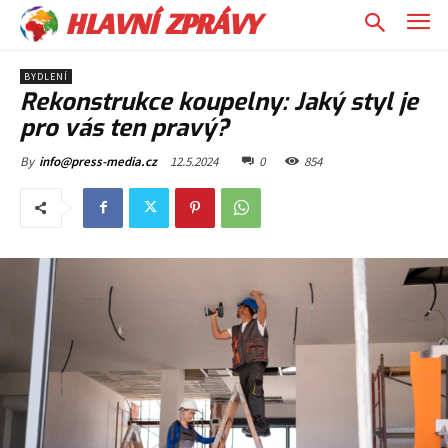
HLAVNÍ ZPRÁVY
BYDLENÍ
Rekonstrukce koupelny: Jaký styl je
pro vás ten pravý?
12.5.2024
0
854
By
info@press-media.cz