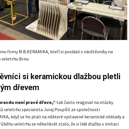
mu firmy M.B.KERAMIKA, kteří si povídali s návštěvníky na
 veletrhu Brno.
ěvníci si keramickou dlažbou pletli
vým dřevem
pravdu není pravé dřevo,“
tak často reagoval na otázky
ů veletrhu specialista Juraj Pospíšil ze společnosti
KA, když se ho ptali na některé vystavené keramické obklady a
průběhu veletrhu se několikrát stalo, že si lidé dlažbu v imitaci