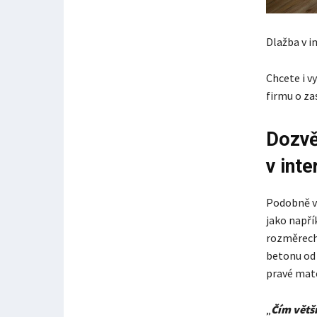
Dlažba v i
Chcete i v
firmu o za
Dozvě
v inte
Podobně ve
jako napří
rozměrech.
betonu od 
pravé mate
„
Čím větší