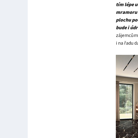
tím lépe 
mramoru č
plochu po
bude i úd
zájemcům n
i na řadu d