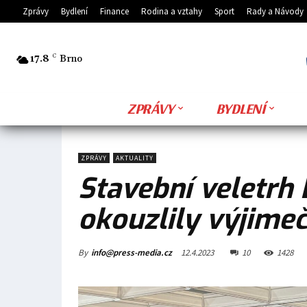
Zprávy
Bydlení
Finance
Rodina a vztahy
Sport
Rady a Návody
17.8
C
Brno
ZPRÁVY
BYDLENÍ
ZPRÁVY
AKTUALITY
Stavební veletrh
okouzlily výjime
By
info@press-media.cz
12.4.2023
10
1428