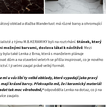
átový obklad a dlažba Wanderlust má různé barvy a ohromující
ecialisté z týmu M.B.KERAMIKY byli na roztrhání.
Stánek, který
mi možnými barvami, doslova lákal k návštěvě
. Mezi
y byla také Lenka z Brna, která s manželem plánuje
vat dům a na stavební veletrh se přišla inspirovat, co je nového
ctví. I ji velmi zaujal právě velký formát.
e mi u vás líbí ty velké obklady, které vypadají jako pravý
mají krásné barvy. Překvapilo mě, že i keramický materiál
adat tak moc věrohodně,“
odpověděla Lenka na dotaz, co ji na
více zaujalo.