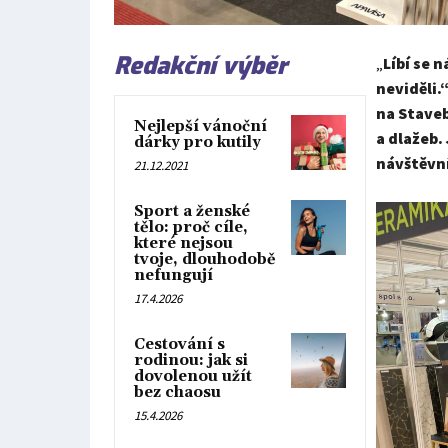
Redakční výběr
„
Líbí se 
neviděli.
na Stave
Nejlepší vánoční
a dlažeb.
dárky pro kutily
návštěvn
21.12.2021
Sport a ženské
tělo: proč cíle,
které nejsou
tvoje, dlouhodobě
nefungují
17.4.2026
Cestování s
rodinou: jak si
dovolenou užít
bez chaosu
15.4.2026