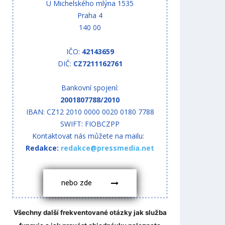
U Michelského mlýna 1535
Praha 4
140 00
IČO:
42143659
DIČ:
CZ7211162761
Bankovní spojení:
2001807788/2010
IBAN: CZ12 2010 0000 0020 0180 7788
SWIFT: FIOBCZPP
Kontaktovat nás můžete na mailu:
Redakce:
redakce@pressmedia.net
nebo zde
Všechny další frekventované otázky jak služba