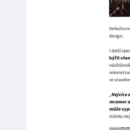
Velkoform
design.
I další sp
hýřil vše
návštěvník
rekonstruo
ve stavebni
„
Nejvíce
s
mramor a 
může vyp
stánku nej