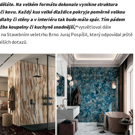
uděláte. Na velkém formátu dokonale vynikne struktura
i kovu. Každý kus velké dlaždice pokryje poměrně velkou
dlahy či stěny a v interiéru tak bude málo spár. Tím pádem
ržba koupelny či kuchyně snadnějš
í,“
vysvětloval dále
a Stavebním veletrhu Brno Juraj Pospíšil, který odpovídal ještě
alších dotazů.