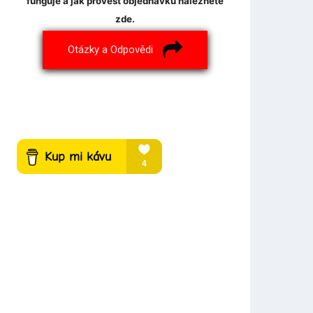
funguje a jak provést objednávku naleznete
zde.
Otázky a Odpovědi