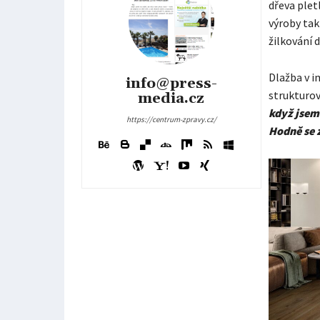
dřeva plet
výroby tak
žilkování d
Dlažba v i
info@press-
strukturo
media.cz
když jsem 
https://centrum-zpravy.cz/
Hodně se 