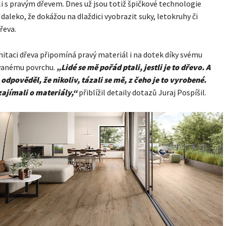
li s pravým dřevem. Dnes už jsou totiž špičkové technologie
 daleko, že dokážou na dlaždici vyobrazit suky, letokruhy či
řeva.
mitaci dřeva připomíná pravý materiál i na dotek díky svému
vanému povrchu.
„Lidé se mě pořád ptali, jestli je to dřevo. A
odpověděl, že nikoliv, tázali se mě, z čeho je to vyrobené.
zajímali o materiály,“
přiblížil detaily dotazů Juraj Pospíšil.