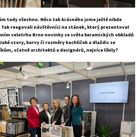
nám tady všechno. Něco tak krásného jsme ještě nikde
“
Tak reagovali návštěvníci na stánek, který prezentoval
bním veletrhu Brno novinky ze světa keramických obkladů
 Jaké vzory, barvy či rozměry kachliček a dlaždic se
íkům, včetně architektů a
designérů, nejvíce líbily?