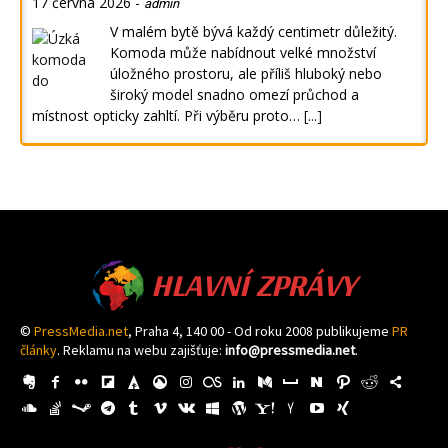
17 června 2026
-
admin
V malém bytě bývá každý centimetr důležitý.
Komoda může nabídnout velké množství
úložného prostoru, ale příliš hluboký nebo
široký model snadno omezí průchod a
místnost opticky zahltí. Při výběru proto…
[...]
HLAVNÍ ZPRÁVY
©
PressMedia.net
, Praha 4, 140 00 - Od roku 2008 publikujeme
PR
články
. Reklamu na webu zajišťuje:
info@pressmedia.net
.