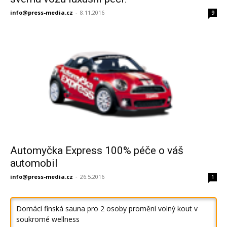
info@press-media.cz
-
8.11.2016
9
Automyčka Express 100% péče o váš
automobil
info@press-media.cz
-
26.5.2016
1
Domácí finská sauna pro 2 osoby promění volný kout v
soukromé wellness