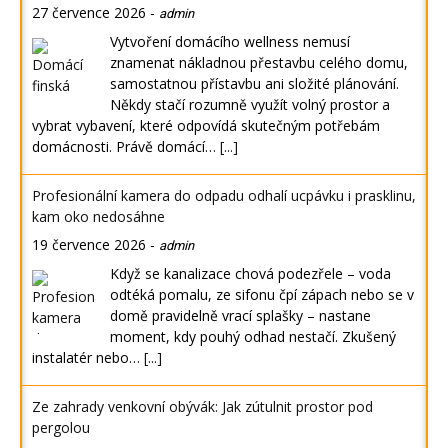
27 července 2026
-
admin
Vytvoření domácího wellness nemusí
znamenat nákladnou přestavbu celého domu,
samostatnou přístavbu ani složité plánování.
Někdy stačí rozumně využít volný prostor a
vybrat vybavení, které odpovídá skutečným potřebám
domácnosti. Právě domácí…
[...]
Profesionální kamera do odpadu odhalí ucpávku i prasklinu,
kam oko nedosáhne
19 července 2026
-
admin
Když se kanalizace chová podezřele – voda
odtéká pomalu, ze sifonu čpí zápach nebo se v
domě pravidelně vrací splašky – nastane
moment, kdy pouhý odhad nestačí. Zkušený
instalatér nebo…
[...]
Ze zahrady venkovní obývák: Jak zútulnit prostor pod
pergolou