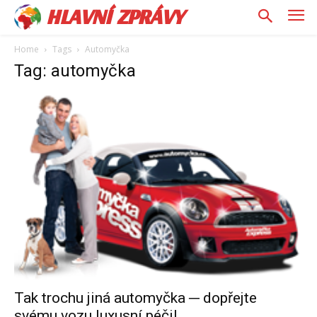
HLAVNÍ ZPRÁVY
Home
Tags
Automyčka
Tag: automyčka
Tak trochu jiná automyčka ─ dopřejte
svému vozu luxusní péči!