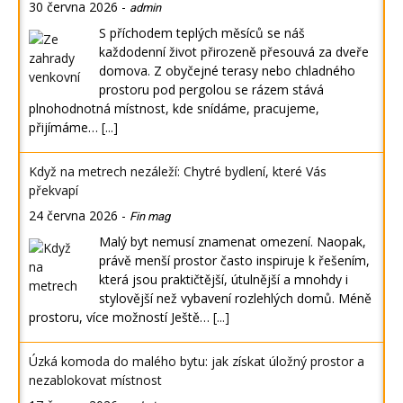
30 června 2026
-
admin
S příchodem teplých měsíců se náš
každodenní život přirozeně přesouvá za dveře
domova. Z obyčejné terasy nebo chladného
prostoru pod pergolou se rázem stává
plnohodnotná místnost, kde snídáme, pracujeme,
přijímáme…
[...]
Když na metrech nezáleží: Chytré bydlení, které Vás
překvapí
24 června 2026
-
Fin mag
Malý byt nemusí znamenat omezení. Naopak,
právě menší prostor často inspiruje k řešením,
která jsou praktičtější, útulnější a mnohdy i
stylovější než vybavení rozlehlých domů. Méně
prostoru, více možností Ještě…
[...]
Úzká komoda do malého bytu: jak získat úložný prostor a
nezablokovat místnost