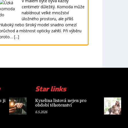
V malém bytě bývá každý
centimetr důležitý. Komoda může
nabídnout velké množství
úložného prostoru, ale příliš
hluboký nebo široký model snadno omezí
průchod a místnost opticky zahltí. Při výběru
proto…
[...]
Star links
 ji
Kyselina listová nejen pro
období těhotenství
6.5.2026