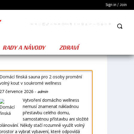
Sign in / Join
RADY A NÁVODY
ZDRAVÍ
Domácí finská sauna pro 2 osoby promění
volný kout v soukromé wellness
27 července 2026
-
admin
Vytvoření domácího wellness
nemusí znamenat nákladnou
přestavbu celého domu,
samostatnou přístavbu ani složité
plánování. Někdy stačí rozumně využít volný
prostor a vybrat vybavení, které odpovídá