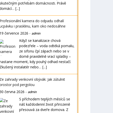
skutečným potřebám domácnosti. Právě
domácí…
[...]
Profesionální kamera do odpadu odhalí
ucpávku i prasklinu, kam oko nedosáhne
19 července 2026
-
admin
Když se kanalizace chová
podezřele – voda odtéká pomalu,
ze sifonu čpí zápach nebo se v
domě pravidelně vrací splašky –
nastane moment, kdy pouhý odhad nestačí.
Zkušený instalatér nebo…
[...]
Ze zahrady venkovní obývák: Jak zútulnit
prostor pod pergolou
30 června 2026
-
admin
S příchodem teplých měsíců se
náš každodenní život přirozeně
přesouvá za dveře domova. Z