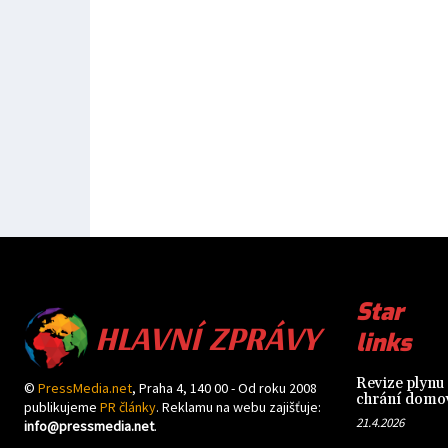
HLAVNÍ ZPRÁVY
Star
links
Revize plynu 
©
PressMedia.net
, Praha 4, 140 00 - Od roku 2008
chrání domov
publikujeme
PR články
. Reklamu na webu zajišťuje:
21.4.2026
info@pressmedia.net
.