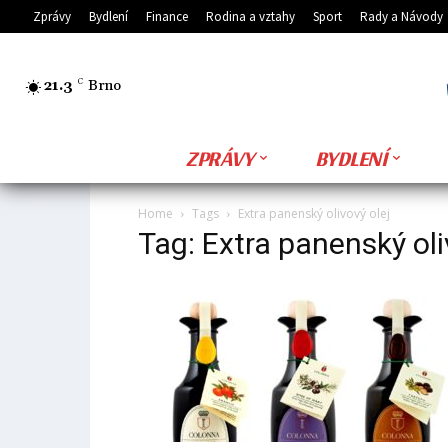
Zprávy
Bydlení
Finance
Rodina a vztahy
Sport
Rady a Návody
21.3
C
Brno
ZPRÁVY
BYDLENÍ
Home
Tags
Extra panenský olivový olej
Tag: Extra panenský oli