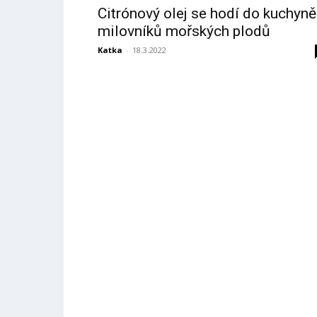
Citrónový olej se hodí do kuchyně
milovníků mořských plodů
Katka
-
18.3.2022