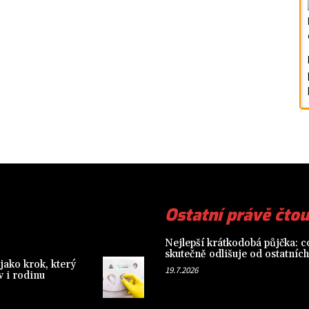
Ostatní právě čtou
Nejlepší krátkodobá půjčka: co
skutečně odlišuje od ostatních
jako krok, který
19.7.2026
 i rodinu