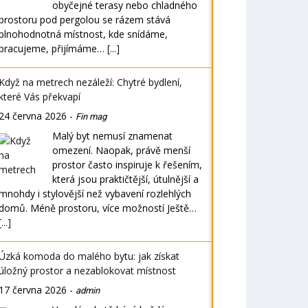
obyčejné terasy nebo chladného
prostoru pod pergolou se rázem stává
plnohodnotná místnost, kde snídáme,
pracujeme, přijímáme…
[...]
Když na metrech nezáleží: Chytré bydlení,
které Vás překvapí
24 června 2026
-
Fin mag
Malý byt nemusí znamenat
omezení. Naopak, právě menší
prostor často inspiruje k řešením,
která jsou praktičtější, útulnější a
mnohdy i stylovější než vybavení rozlehlých
domů. Méně prostoru, více možností Ještě…
[...]
Úzká komoda do malého bytu: jak získat
úložný prostor a nezablokovat místnost
17 června 2026
-
admin