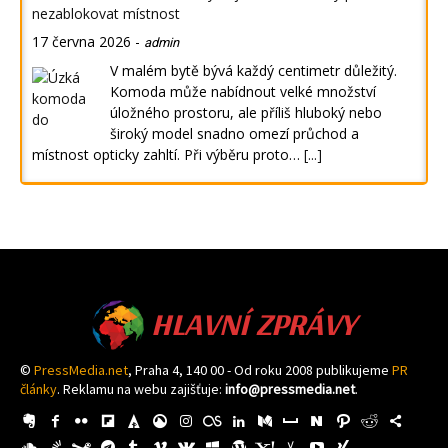
nezablokovat místnost
17 června 2026
-
admin
V malém bytě bývá každý centimetr důležitý.
Komoda může nabídnout velké množství
úložného prostoru, ale příliš hluboký nebo
široký model snadno omezí průchod a
místnost opticky zahltí. Při výběru proto…
[...]
HLAVNÍ ZPRÁVY
©
PressMedia.net
, Praha 4, 140 00 - Od roku 2008 publikujeme
PR
články
. Reklamu na webu zajišťuje:
info@pressmedia.net
.