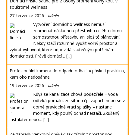
Domácí finská sauna pro 2 osoby promění volný kout v
soukromé wellness
27 července 2026
-
admin
Vytvoření domácího wellness nemusí
znamenat nákladnou přestavbu celého domu,
samostatnou přístavbu ani složité plánování.
Někdy stačí rozumně využít volný prostor a
vybrat vybavení, které odpovídá skutečným potřebám
domácnosti. Právě domácí…
[...]
Profesionální kamera do odpadu odhalí ucpávku i prasklinu,
kam oko nedosáhne
19 července 2026
-
admin
Když se kanalizace chová podezřele – voda
odtéká pomalu, ze sifonu čpí zápach nebo se v
domě pravidelně vrací splašky – nastane
moment, kdy pouhý odhad nestačí. Zkušený
instalatér nebo…
[...]
Ze zahrady venkovní obývák: Jak zútulnit prostor pod