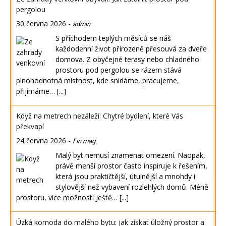
pergolou
30 června 2026
-
admin
S příchodem teplých měsíců se náš
každodenní život přirozeně přesouvá za dveře
domova. Z obyčejné terasy nebo chladného
prostoru pod pergolou se rázem stává
plnohodnotná místnost, kde snídáme, pracujeme,
přijímáme…
[...]
Když na metrech nezáleží: Chytré bydlení, které Vás
překvapí
24 června 2026
-
Fin mag
Malý byt nemusí znamenat omezení. Naopak,
právě menší prostor často inspiruje k řešením,
která jsou praktičtější, útulnější a mnohdy i
stylovější než vybavení rozlehlých domů. Méně
prostoru, více možností Ještě…
[...]
Úzká komoda do malého bytu: jak získat úložný prostor a