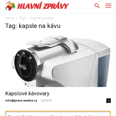
HLAVNÍ ZPRÁVY
Home
Tags
Kapsle na kávu
Tag: kapsle na kávu
Kapslové kávovary
info@press-media.cz
-
3.8.2016
2