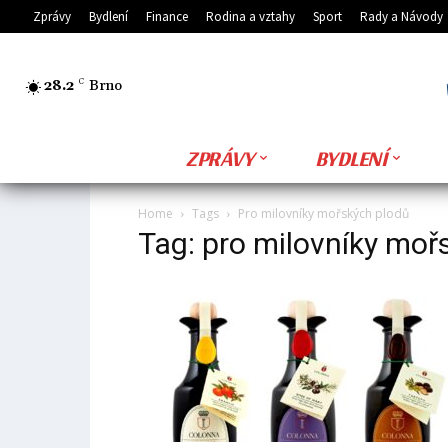
Zprávy
Bydlení
Finance
Rodina a vztahy
Sport
Rady a Návody
28.2
C
Brno
ZPRÁVY
BYDLENÍ
Home
Tags
Pro milovníky mořských plodů
Tag: pro milovníky moř