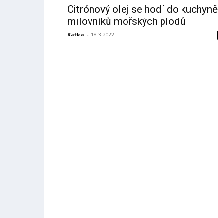
Citrónový olej se hodí do kuchyně
milovníků mořských plodů
Katka
-
18.3.2022