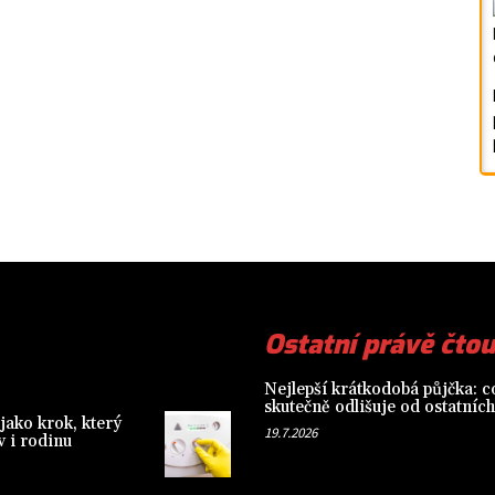
Ostatní právě čtou
Nejlepší krátkodobá půjčka: co
skutečně odlišuje od ostatních
jako krok, který
19.7.2026
 i rodinu