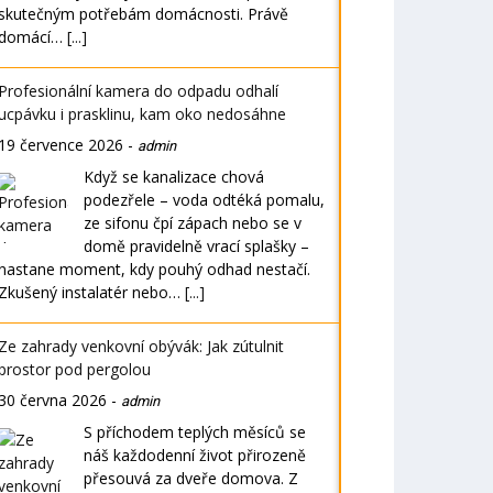
skutečným potřebám domácnosti. Právě
domácí…
[...]
Profesionální kamera do odpadu odhalí
ucpávku i prasklinu, kam oko nedosáhne
19 července 2026
-
admin
Když se kanalizace chová
podezřele – voda odtéká pomalu,
ze sifonu čpí zápach nebo se v
domě pravidelně vrací splašky –
nastane moment, kdy pouhý odhad nestačí.
Zkušený instalatér nebo…
[...]
Ze zahrady venkovní obývák: Jak zútulnit
prostor pod pergolou
30 června 2026
-
admin
S příchodem teplých měsíců se
náš každodenní život přirozeně
přesouvá za dveře domova. Z