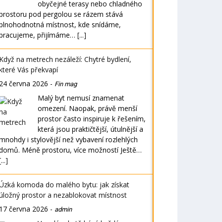
obyčejné terasy nebo chladného
prostoru pod pergolou se rázem stává
plnohodnotná místnost, kde snídáme,
pracujeme, přijímáme…
[...]
Když na metrech nezáleží: Chytré bydlení,
které Vás překvapí
24 června 2026
-
Fin mag
Malý byt nemusí znamenat
omezení. Naopak, právě menší
prostor často inspiruje k řešením,
která jsou praktičtější, útulnější a
mnohdy i stylovější než vybavení rozlehlých
domů. Méně prostoru, více možností Ještě…
[...]
Úzká komoda do malého bytu: jak získat
úložný prostor a nezablokovat místnost
17 června 2026
-
admin