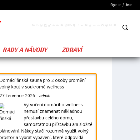
Sign in / Join
RADY A NÁVODY
ZDRAVÍ
Domácí finská sauna pro 2 osoby promění
volný kout v soukromé wellness
27 července 2026
-
admin
Vytvoření domácího wellness
nemusí znamenat nákladnou
přestavbu celého domu,
samostatnou přístavbu ani složité
plánování. Někdy stačí rozumně využít volný
prostor a vybrat vybavení, které odpovídá