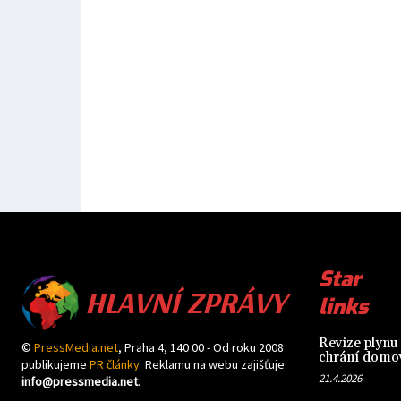
HLAVNÍ ZPRÁVY
Star
links
Revize plynu 
©
PressMedia.net
, Praha 4, 140 00 - Od roku 2008
chrání domov
publikujeme
PR články
. Reklamu na webu zajišťuje:
21.4.2026
info@pressmedia.net
.