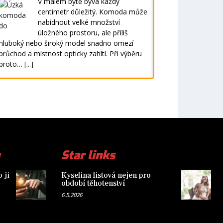
V malém bytě bývá každý
centimetr důležitý. Komoda může
nabídnout velké množství
úložného prostoru, ale příliš
hluboký nebo široký model snadno omezí
průchod a místnost opticky zahltí. Při výběru
proto…
[...]
Star links
 ji
Kyselina listová nejen pro
období těhotenství
6.5.2026