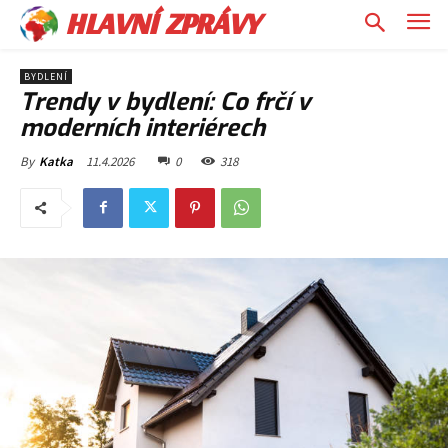
HLAVNÍ ZPRÁVY
BYDLENÍ
Trendy v bydlení: Co frčí v
moderních interiérech
11.4.2026
0
318
By
Katka