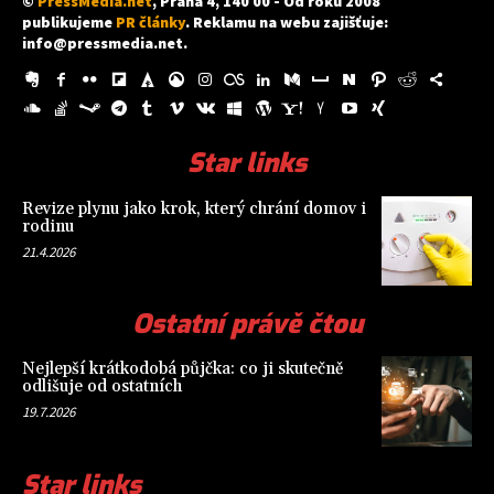
©
PressMedia.net
, Praha 4, 140 00 - Od roku 2008
publikujeme
PR články
. Reklamu na webu zajišťuje:
info@pressmedia.net
.
Star links
Revize plynu jako krok, který chrání domov i
rodinu
21.4.2026
Ostatní právě čtou
Nejlepší krátkodobá půjčka: co ji skutečně
odlišuje od ostatních
19.7.2026
Star links