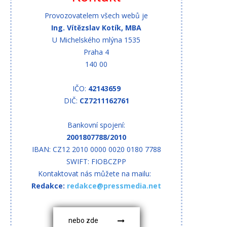
Provozovatelem všech webů je
Ing. Vítězslav Kotík, MBA
U Michelského mlýna 1535
Praha 4
140 00
IČO:
42143659
DIČ:
CZ7211162761
Bankovní spojení:
2001807788/2010
IBAN: CZ12 2010 0000 0020 0180 7788
SWIFT: FIOBCZPP
Kontaktovat nás můžete na mailu:
Redakce:
redakce@pressmedia.net
nebo zde