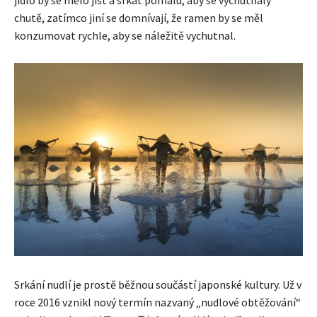
jídlo by se mělo jíst a srkat pomalu, aby se vychutnaly
chutě, zatímco jiní se domnívají, že ramen by se měl
konzumovat rychle, aby se náležitě vychutnal.
Srkání nudlí je prostě běžnou součástí japonské kultury. Už v
roce 2016 vznikl nový termín nazvaný „nudlové obtěžování“