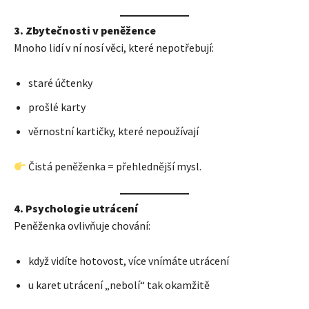
3. Zbytečnosti v peněžence
Mnoho lidí v ní nosí věci, které nepotřebují:
staré účtenky
prošlé karty
věrnostní kartičky, které nepoužívají
Čistá peněženka = přehlednější mysl.
4. Psychologie utrácení
Peněženka ovlivňuje chování:
když vidíte hotovost, více vnímáte utrácení
u karet utrácení „nebolí“ tak okamžitě