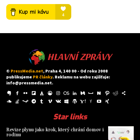
HLAVNÍ ZPRÁVY
©
PressMedia.net
, Praha 4, 140 00 - Od roku 2008
publikujeme
PR články
. Reklamu na webu zajišťuje:
info@pressmedia.net
.
Star links
Revize plynu jako krok, který chrání domov i
rodinu