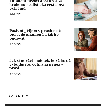
Finanční nezávislost krok za
krokem: realistická cesta bez
extrémů
14.4.2026
Pasivní příjem v praxi: co to
opravdu znamená a jak ho
budovat
14.4.2026
Jak si udržet majetek, když ho už
vybudujete: ochrana peněz v
praxi
14.4.2026
LEAVE A REPLY