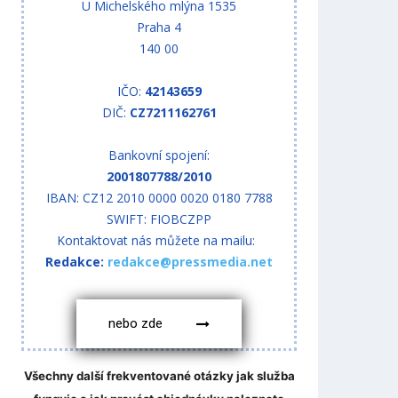
U Michelského mlýna 1535
Praha 4
140 00
IČO:
42143659
DIČ:
CZ7211162761
Bankovní spojení:
2001807788/2010
IBAN: CZ12 2010 0000 0020 0180 7788
SWIFT: FIOBCZPP
Kontaktovat nás můžete na mailu:
Redakce:
redakce@pressmedia.net
nebo zde
Všechny další frekventované otázky jak služba