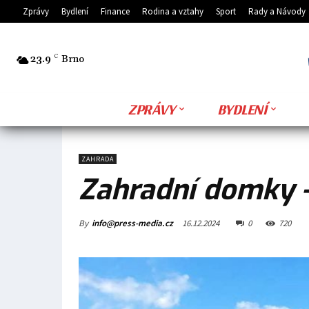
Zprávy
Bydlení
Finance
Rodina a vztahy
Sport
Rady a Návody
23.9
C
Brno
ZPRÁVY
BYDLENÍ
ZAHRADA
Zahradní domky –
By
info@press-media.cz
16.12.2024
0
720