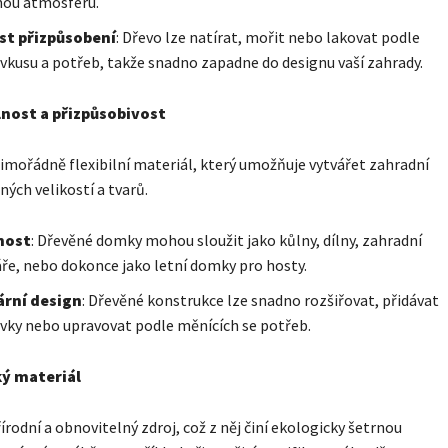
nou atmosféru.
t přizpůsobení
: Dřevo lze natírat, mořit nebo lakovat podle
vkusu a potřeb, takže snadno zapadne do designu vaší zahrady.
nost a přizpůsobivost
imořádně flexibilní materiál, který umožňuje vytvářet zahradní
ých velikostí a tvarů.
nost
: Dřevěné domky mohou sloužit jako kůlny, dílny, zahradní
ře, nebo dokonce jako letní domky pro hosty.
rní design
: Dřevěné konstrukce lze snadno rozšiřovat, přidávat
vky nebo upravovat podle měnících se potřeb.
ký materiál
řírodní a obnovitelný zdroj, což z něj činí ekologicky šetrnou