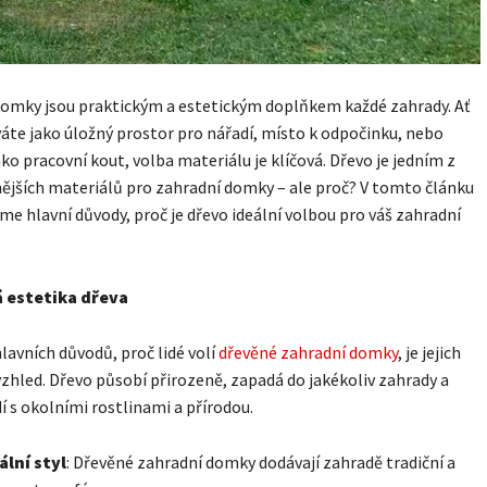
omky jsou praktickým a estetickým doplňkem každé zahrady. Ať
íváte jako úložný prostor pro nářadí, místo k odpočinku, nebo
ko pracovní kout, volba materiálu je klíčová. Dřevo je jedním z
ějších materiálů pro zahradní domky – ale proč? V tomto článku
e hlavní důvody, proč je dřevo ideální volbou pro váš zahradní
 estetika dřeva
lavních důvodů, proč lidé volí
dřevěné zahradní domky
, je jejich
vzhled. Dřevo působí přirozeně, zapadá do jakékoliv zahrady a
í s okolními rostlinami a přírodou.
ální styl
: Dřevěné zahradní domky dodávají zahradě tradiční a