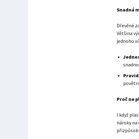
Snadná m
Dřevěné za
Většina vý
jednoho ví
Jedno
snadno 
Pravid
povětrn
Proč ne p
I když pla
nároky na 
přizpůsobi