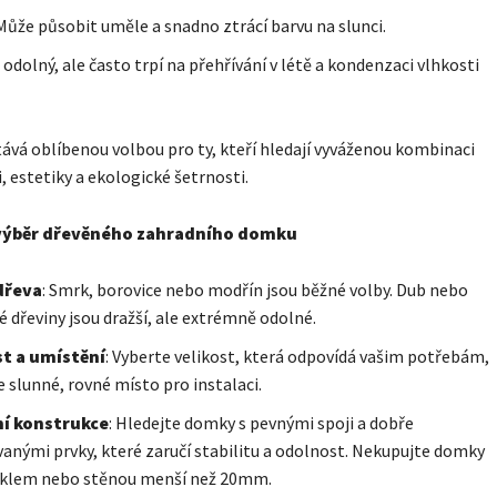
 Může působit uměle a snadno ztrácí barvu na slunci.
e odolný, ale často trpí na přehřívání v létě a kondenzaci vlhkosti
ává oblíbenou volbou pro ty, kteří hledají vyváženou kombinaci
, estetiky a ekologické šetrnosti.
 výběr dřevěného zahradního domku
dřeva
: Smrk, borovice nebo modřín jsou běžné volby. Dub nebo
é dřeviny jsou dražší, ale extrémně odolné.
st a umístění
: Vyberte velikost, která odpovídá vašim potřebám,
e slunné, rovné místo pro instalaci.
ní konstrukce
: Hledejte domky s pevnými spoji a dobře
anými prvky, které zaručí stabilitu a odolnost. Nekupujte domky
isklem nebo stěnou menší než 20mm.