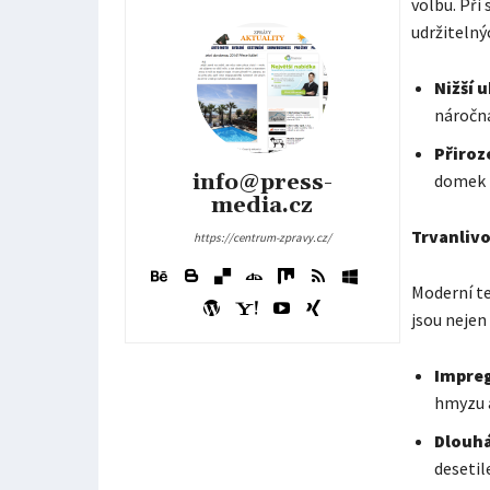
volbu. Při
udržitelný
Nižší 
náročná
Přiroz
info@press-
domek b
media.cz
Trvanlivo
https://centrum-zpravy.cz/
Moderní te
jsou nejen 
Impreg
hmyzu a
Dlouhá
desetile