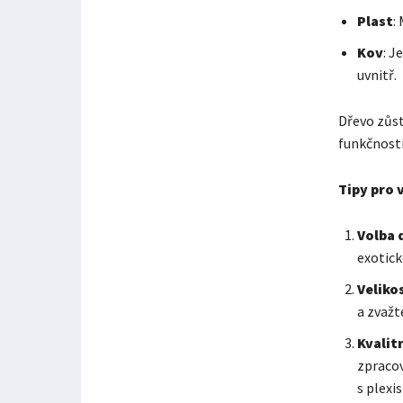
Plast
:
Kov
: J
uvnitř.
Dřevo zůst
funkčnosti
Tipy pro
Volba 
exotick
Veliko
a zvažt
Kvalit
zpracov
s plex