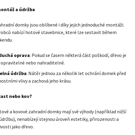
ontáž a údržba
hradní domky jsou oblíbené i díky jejich jednoduché montáži.
robců nabízí hotové stavebnice, které lze sestavit během
kendu.
duchá oprava
: Pokud se časem některá část poškodí, dřevo je
opravitelné nebo nahraditelné.
elná údržba
: Nátěr jednou za několik let ochrání domek před
ostními vlivy a zachová jeho krásu.
last nebo kov?
stové a kovové zahradní domky mají své výhody (například nižší
údržbu), nenabízejí stejnou úroveň estetiky, přirozenosti a
vosti jako dřevo.