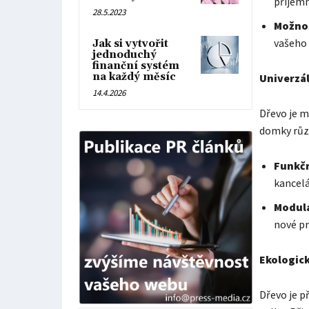
příjem
28.5.2023
Možnos
vašeho 
Jak si vytvořit
jednoduchý
finanční systém
na každý měsíc
Univerzál
14.4.2026
Dřevo je m
domky různ
Funkč
kancelá
Modulá
nové pr
Ekologic
Dřevo je p