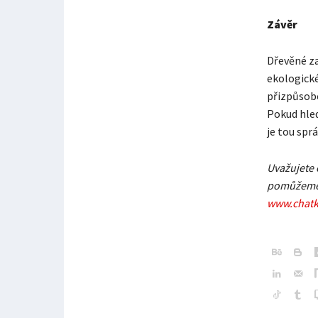
Závěr
Dřevěné za
ekologick
přizpůsobe
Pokud hled
je tou spr
Uvažujete 
pomůžeme s
www.chatk