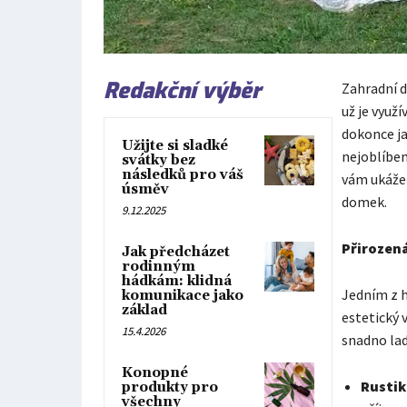
Redakční výběr
Zahradní d
už je využ
dokonce ja
Užijte si sladké
nejoblíben
svátky bez
následků pro váš
vám ukážem
úsměv
domek.
9.12.2025
Přirozená
Jak předcházet
rodinným
hádkám: klidná
Jedním z h
komunikace jako
základ
estetický 
15.4.2026
snadno lad
Konopné
Rustik
produkty pro
všechny