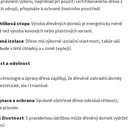
 správném výběru, například při použití certifikovaného dřeva z
ch zdrojů, přispíváte k ochraně životního prostředí.
uhlíková stopa
: Výroba dřevěných domků je energeticky méně
 než výroba kovových nebo plastových variant.
ená izolace
: Dřevo má výborné izolační vlastnosti, takže váš
ude v létě chladný a v zimě teplejší.
st a odolnost
chnologie a úpravy dřeva zajišťují, že dřevěné zahradní domky
estetické, ale i trvanlivé.
nace a ochrana
: Správně ošetřené dřevo odolává vlhkosti,
 plísním.
 životnost
: S pravidelnou údržbou může dřevěný domek vydržet
tí.