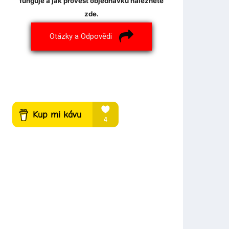
funguje a jak provést objednávku naleznete
zde.
Otázky a Odpovědi