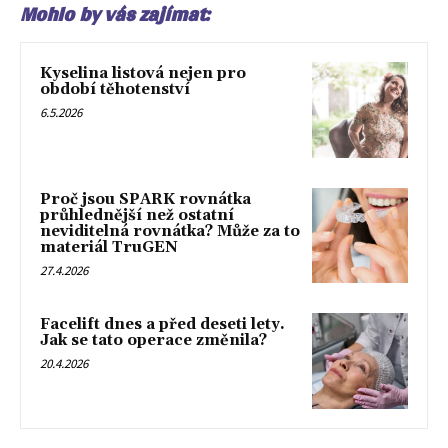
Mohlo by vás zajímat:
Kyselina listová nejen pro
období těhotenství
6.5.2026
Proč jsou SPARK rovnátka
průhlednější než ostatní
neviditelná rovnátka? Může za to
materiál TruGEN
27.4.2026
Facelift dnes a před deseti lety.
Jak se tato operace změnila?
20.4.2026