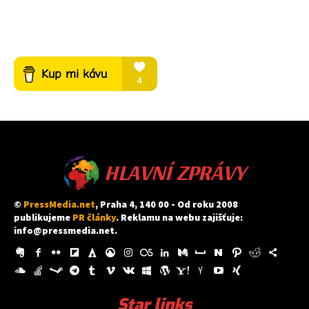
HLAVNÍ ZPRÁVY
©
PressMedia.net
, Praha 4, 140 00 - Od roku 2008
publikujeme
PR články
. Reklamu na webu zajišťuje:
info@pressmedia.net
.
Star links