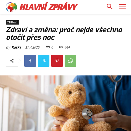
HLAVNÍ ZPRÁVY
ZDRAVÍ
Zdraví a změna: proč nejde všechno
otočit přes noc
17.4.2026
0
444
By
Katka