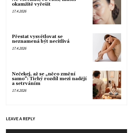
okamžitě vyřešit
17.4.2026
Přestat vysvětlovat se
neznamená být necitlivá
17.4.2026
Nečekej, až se „něco změní
samo“: Tichý rozdíl mezi nadějí
a setrváním
17.4.2026
LEAVE A REPLY