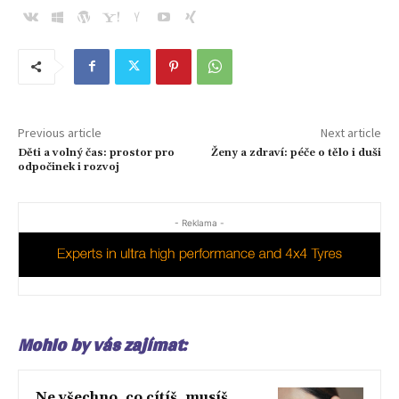
Previous article
Next article
Děti a volný čas: prostor pro
Ženy a zdraví: péče o tělo i duši
odpočinek i rozvoj
- Reklama -
Mohlo by vás zajímat:
Ne všechno, co cítíš, musíš