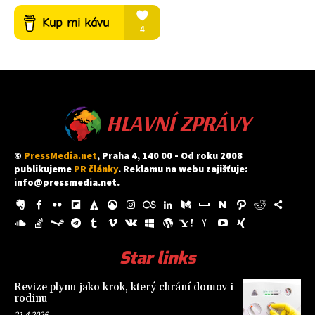
HLAVNÍ ZPRÁVY
©
PressMedia.net
, Praha 4, 140 00 - Od roku 2008
publikujeme
PR články
. Reklamu na webu zajišťuje:
info@pressmedia.net
.
Star links
Revize plynu jako krok, který chrání domov i
rodinu
21.4.2026