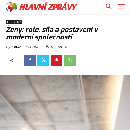
HLAVNÍ ZPRÁVY
PRO ŽENY
Ženy: role, síla a postavení v
moderní společnosti
15.4.2026
0
310
By
Katka