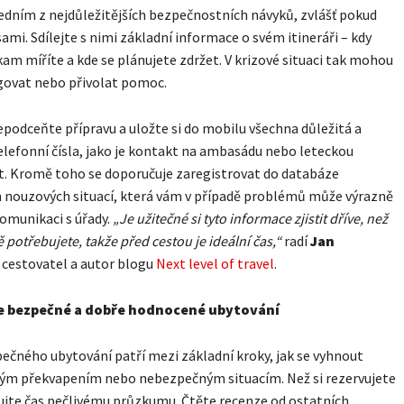
 jedním z nejdůležitějších bezpečnostních návyků, zvlášť pokud
sami. Sdílejte s nimi základní informace o svém itineráři – kdy
kam míříte a kde se plánujete zdržet. V krizové situaci tak mohou
govat nebo přivolat pomoc.
podceňte přípravu a uložte si do mobilu všechna důležitá a
lefonní čísla, jako je kontakt na ambasádu nebo leteckou
t. Kromě toho se doporučuje zaregistrovat do databáze
 nouzových situací, která vám v případě problémů může výrazně
omunikaci s úřady.
„Je užitečné si tyto informace zjistit dříve, než
 potřebujete, takže před cestou je ideální čas,“
radí
Jan
, cestovatel a autor blogu
Next level of travel
.
e bezpečné a dobře hodnocené ubytování
ečného ubytování patří mezi základní kroky, jak se vyhnout
ým překvapením nebo nebezpečným situacím. Než si rezervujete
ujte čas pečlivému průzkumu. Čtěte recenze od ostatních