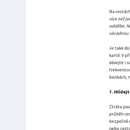
Na cestách
více než j
oddělte. N
ukradnou 
Je také do
kartě. V p
dávejte i 
frekventov
bankách, n
7.
Hlídejt
Ztráta pas
průběh ces
bezpečně u
nebo cesto