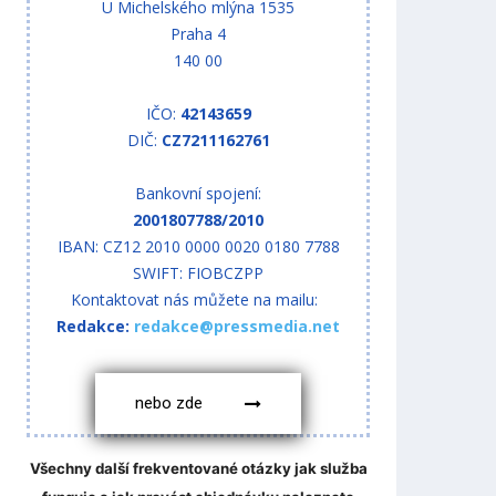
U Michelského mlýna 1535
Praha 4
140 00
IČO:
42143659
DIČ:
CZ7211162761
Bankovní spojení:
2001807788/2010
IBAN: CZ12 2010 0000 0020 0180 7788
SWIFT: FIOBCZPP
Kontaktovat nás můžete na mailu:
Redakce:
redakce@pressmedia.net
nebo zde
Všechny další frekventované otázky jak služba