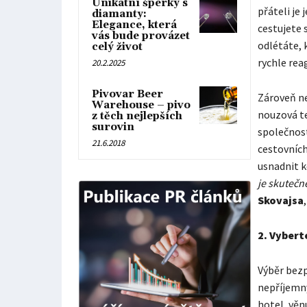
Unikátní šperky s
přáteli je
diamanty:
Elegance, která
cestujete 
vás bude provázet
odlétáte, 
celý život
rychle rea
20.2.2025
Pivovar Beer
Zároveň ne
Warehouse – pivo
nouzová te
z těch nejlepších
surovin
společnos
21.6.2018
cestovních
usnadnit k
je skutečně
Skovajsa
2.
Vybert
Výběr bezp
nepříjemn
hotel, věn