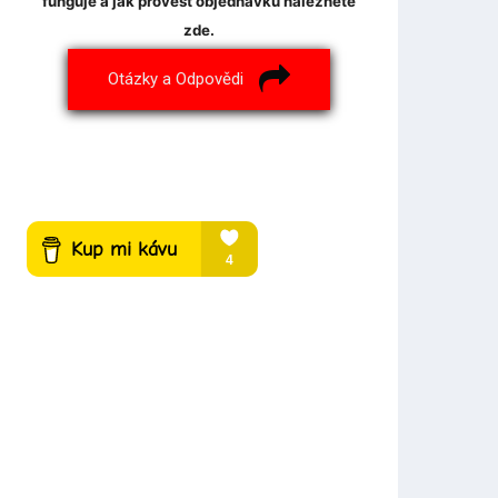
funguje a jak provést objednávku naleznete
zde.
Otázky a Odpovědi