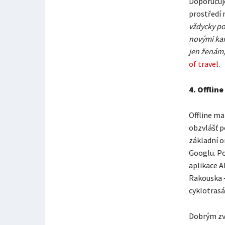
Doporučuj
prostředí 
vždycky poč
novými kam
jen ženám,
of travel
.
4.
Offline
Offline ma
obzvlášť p
základní o
Googlu. Po
aplikace Al
Rakouska –
cyklotras
Dobrým zvy