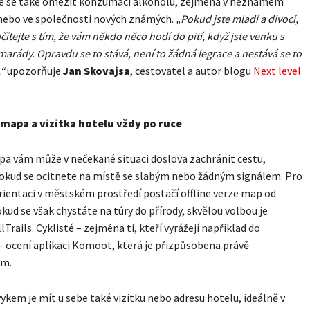
e se také omezit konzumaci alkoholu, zejména v neznámém
nebo ve společnosti nových známých.
„Pokud jste mladí a divocí,
ítejte s tím, že vám někdo něco hodí do pití, když jste venku s
arády. Opravdu se to stává, není to žádná legrace a nestává se to
“
upozorňuje
Jan Skovajsa
, cestovatel a autor blogu
Next level
 mapa a vizitka hotelu vždy po ruce
pa vám může v nečekané situaci doslova zachránit cestu,
okud se ocitnete na místě se slabým nebo žádným signálem. Pro
rientaci v městském prostředí postačí offline verze map od
kud se však chystáte na túry do přírody, skvělou volbou je
lTrails. Cyklisté – zejména ti, kteří vyrážejí například do
 ocení aplikaci Komoot, která je přizpůsobena právě
ám.
kem je mít u sebe také vizitku nebo adresu hotelu, ideálně v