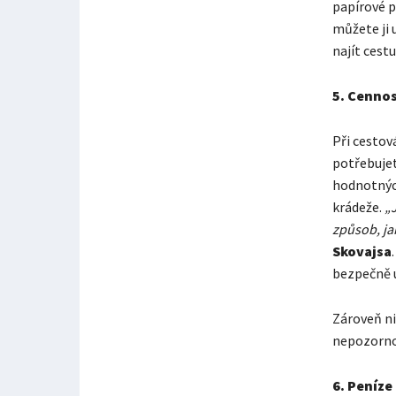
papírové 
můžete ji 
najít cestu
5.
Cennos
Při cestov
potřebujet
hodnotných
krádeže.
„
způsob, ja
Skovajsa
bezpečně 
Zároveň ni
nepozornos
6.
Peníze 