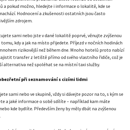
ů a pokud možno, hledejte i informace o lokalitě, kde se
nachází. Hodnocení a zkušenosti ostatních jsou často
ivějším zdrojem.
ujete sami nebo jste v dané lokalitě poprvé, věnujte zvýšenou
tomu, kdy a jak na místo přijedete. Příjezd v nočních hodinách
mnohem rizikovější než během dne. Mnoho hotelů proto nabízí
jistit transfer z letiště přímo od svého vlastního řidiče, což je
í alternativa než spoléhat se na místní taxi služby.
bezřetní při seznamování s cizími lidmi
ujete sami nebo ve skupině, vždy si dávejte pozor na to, s kým se
e a jaké informace o sobě sdílíte – například kam máte
ebo kde bydlíte. Především ženy by měly dbát na zvýšenou
.