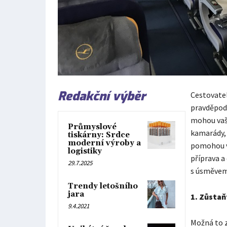
Redakční výběr
Cestovatel
pravděpod
mohou vaši
Průmyslové
kamarády, 
tiskárny: Srdce
moderní výroby a
pomohou v
logistiky
příprava a
29.7.2025
s úsměvem
Trendy letošního
jara
1.
Zůstaňt
9.4.2021
Možná to z