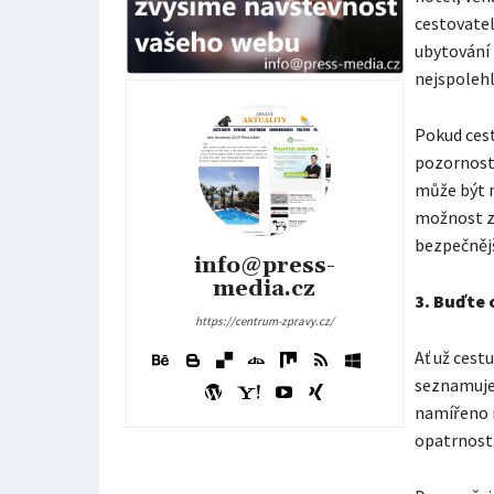
cestovatel
ubytování 
nejspolehl
Pokud cest
pozornost 
může být 
možnost za
bezpečnějš
info@press-
media.cz
3.
Buďte o
https://centrum-zpravy.cz/
Ať už cest
seznamujet
namířeno n
opatrnost