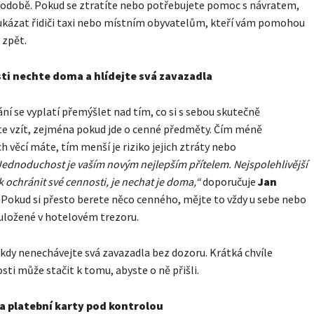
podobě. Pokud se ztratíte nebo potřebujete pomoc s návratem,
ukázat řidiči taxi nebo místním obyvatelům, kteří vám pomohou
 zpět.
ti nechte doma a hlídejte svá zavazadla
ání se vyplatí přemýšlet nad tím, co si s sebou skutečně
e vzít, zejména pokud jde o cenné předměty. Čím méně
 věcí máte, tím menší je riziko jejich ztráty nebo
Jednoduchost je vaším novým nejlepším přítelem. Nejspolehlivější
k ochránit své cennosti, je nechat je doma,“
doporučuje
Jan
. Pokud si přesto berete něco cenného, mějte to vždy u sebe nebo
uložené v hotelovém trezoru.
kdy nenechávejte svá zavazadla bez dozoru. Krátká chvíle
ti může stačit k tomu, abyste o ně přišli.
a platební karty pod kontrolou