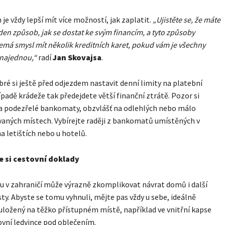
 je vždy lepší mít více možností, jak zaplatit.
„Ujistěte se, že máte
eden způsob, jak se dostat ke svým financím, a tyto způsoby
emá smysl mít několik kreditních karet, pokud vám je všechny
najednou,“
radí
Jan Skovajsa
.
bré si ještě před odjezdem nastavit denní limity na platební
řípadě krádeže tak předejdete větší finanční ztrátě. Pozor si
na podezřelé bankomaty, obzvlášť na odlehlých nebo málo
aných místech. Vybírejte raději z bankomatů umístěných v
a letištích nebo u hotelů.
e si cestovní doklady
u v zahraničí může výrazně zkomplikovat návrat domů i další
ty. Abyste se tomu vyhnuli, mějte pas vždy u sebe, ideálně
ložený na těžko přístupném místě, například ve vnitřní kapse
vní ledvince pod oblečením.