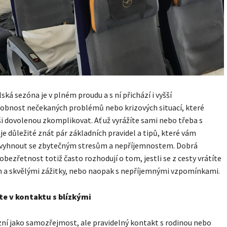
ská sezóna je v plném proudu a s ní přichází i vyšší
obnost nečekaných problémů nebo krizových situací, které
 dovolenou zkomplikovat. Ať už vyrážíte sami nebo třeba s
je důležité znát pár základních pravidel a tipů, které vám
yhnout se zbytečným stresům a nepříjemnostem. Dobrá
 obezřetnost totiž často rozhodují o tom, jestli se z cesty vrátíte
 a skvělými zážitky, nebo naopak s nepříjemnými vzpomínkami.
e v kontaktu s blízkými
ní jako samozřejmost, ale pravidelný kontakt s rodinou nebo