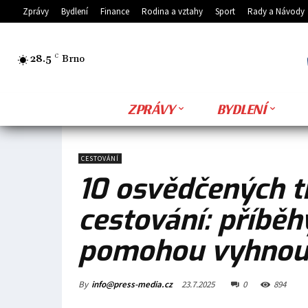
Zprávy
Bydlení
Finance
Rodina a vztahy
Sport
Rady a Návody
28.5
C
Brno
ZPRÁVY
BYDLENÍ
CESTOVÁNÍ
10 osvědčených t
cestování: příběh
pomohou vyhnou
By
info@press-media.cz
23.7.2025
0
894