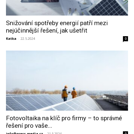
Snižování spotřeby energií patří mezi
nejúčinnější řešení, jak ušetřit
Katka
-
22.5.2024
0
Fotovoltaika na klíč pro firmy – to správné
řešení pro vaše...
info@press-media.cz
-
21.5.2024
0