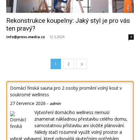
Rekonstrukce koupelny: Jaký styl je pro vás
ten pravý?
info@press-media.cz
-
12.5.2024
0
1
2
Domácí finská sauna pro 2 osoby promění volný kout v
soukromé wellness
27 července 2026
-
admin
Vytvoření domácího wellness nemusí
znamenat nákladnou přestavbu celého domu,
samostatnou přístavbu ani složité plánování.
Někdy stačí rozumně využít volný prostor a
vybrat vybavení, které odpovídá skutečným potřebám