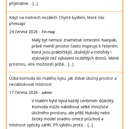
přijímáme…
[...]
Když na metrech nezáleží: Chytré bydlení, které Vás
překvapí
24 června 2026
-
Fin mag
Malý byt nemusí znamenat omezení. Naopak,
právě menší prostor často inspiruje k řešením,
která jsou praktičtější, útulnější a mnohdy i
stylovější než vybavení rozlehlých domů. Méně
prostoru, více možností Ještě…
[...]
Úzká komoda do malého bytu: jak získat úložný prostor a
nezablokovat místnost
17 června 2026
-
admin
V malém bytě bývá každý centimetr důležitý.
Komoda může nabídnout velké množství
úložného prostoru, ale příliš hluboký nebo
široký model snadno omezí průchod a
místnost opticky zahltí. Při výběru proto…
[...]