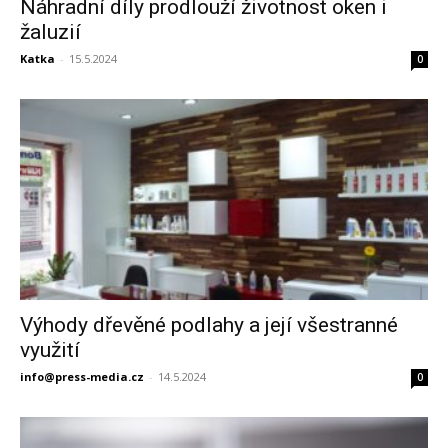
Náhradní díly prodlouží životnost oken i
žaluzií
Katka
-
15.5.2024
0
Výhody dřevěné podlahy a její všestranné
využití
info@press-media.cz
-
14.5.2024
0