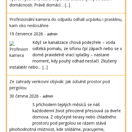
domácnosti. Právě domácí…
[...]
Profesionální kamera do odpadu odhalí ucpávku i prasklinu,
kam oko nedosáhne
19 července 2026
-
admin
Když se kanalizace chová podezřele – voda
odtéká pomalu, ze sifonu čpí zápach nebo se v
domě pravidelně vrací splašky – nastane
moment, kdy pouhý odhad nestačí. Zkušený
instalatér nebo…
[...]
Ze zahrady venkovní obývák: Jak zútulnit prostor pod
pergolou
30 června 2026
-
admin
S příchodem teplých měsíců se náš
každodenní život přirozeně přesouvá za dveře
domova. Z obyčejné terasy nebo chladného
prostoru pod pergolou se rázem stává
plnohodnotná místnost, kde snídáme, pracujeme,