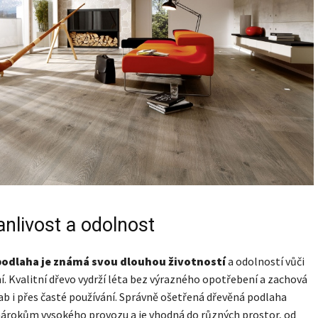
anlivost a odolnost
podlaha je známá svou dlouhou životností
a odolností vůči
. Kvalitní dřevo vydrží léta bez výrazného opotřebení a zachová
vab i přes časté používání. Správně ošetřená dřevěná podlaha
nárokům vysokého provozu a je vhodná do různých prostor, od