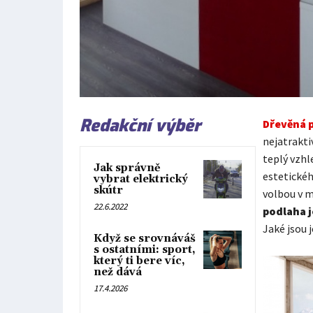
Redakční výběr
Dřevěná 
nejatrakti
teplý vzhl
Jak správně
estetickéh
vybrat elektrický
skútr
volbou v 
22.6.2022
podlaha j
Jaké jsou j
Když se srovnáváš
s ostatními: sport,
který ti bere víc,
než dává
17.4.2026