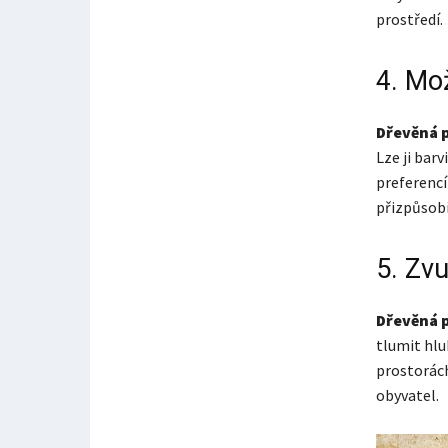
prostředí.
4. Mo
Dřevěná p
Lze ji bar
preferenc
přizpůsobi
5. Zv
Dřevěná 
tlumit hlu
prostorách
obyvatel.