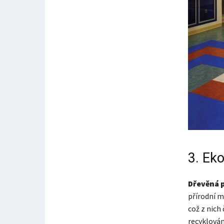
3. Eko
Dřevěná p
přírodní m
což z nich
recyklován