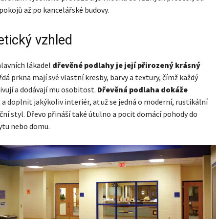
pokojů až po kancelářské budovy.
etický vzhled
lavních lákadel
dřevěné podlahy je její přirozený krásný
ždá prkna mají své vlastní kresby, barvy a textury, čímž každý
ivují a dodávají mu osobitost.
Dřevěná podlaha dokáže
t
a doplnit jakýkoliv interiér, ať už se jedná o moderní, rustikální
ční styl. Dřevo přináší také útulno a pocit domácí pohody do
ytu nebo domu.