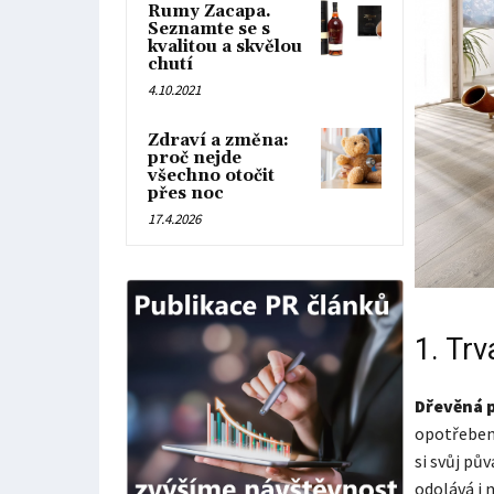
Rumy Zacapa.
Seznamte se s
kvalitou a skvělou
chutí
4.10.2021
Zdraví a změna:
proč nejde
všechno otočit
přes noc
17.4.2026
1. Trv
Dřevěná 
opotřebení
si svůj pů
odolává i 