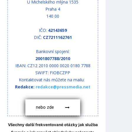
U Michelského mlýna 1535
Praha 4
140 00
IČO:
42143659
DIČ:
CZ7211162761
Bankovní spojení:
2001807788/2010
IBAN: CZ12 2010 0000 0020 0180 7788
SWIFT: FIOBCZPP
Kontaktovat nás můžete na mailu:
Redakce:
redakce@pressmedia.net
nebo zde
Všechny další frekventované otázky jak služba