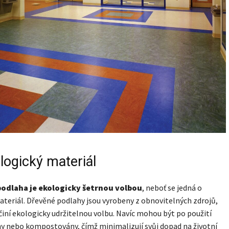
logický materiál
odlaha je ekologicky šetrnou volbou
, neboť se jedná o
ateriál. Dřevěné podlahy jsou vyrobeny z obnovitelných zdrojů,
 činí ekologicky udržitelnou volbu. Navíc mohou být po použití
y nebo kompostovány, čímž minimalizují svůj dopad na životní