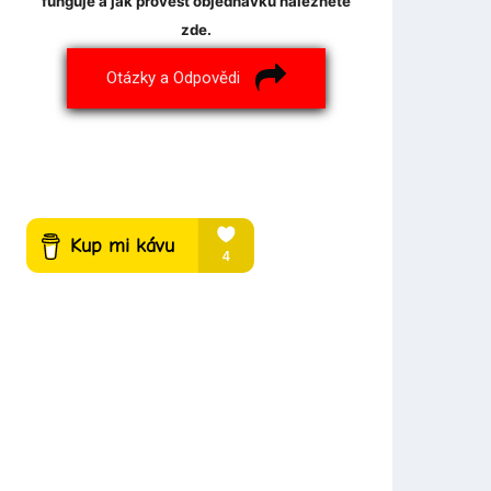
funguje a jak provést objednávku naleznete
zde.
Otázky a Odpovědi