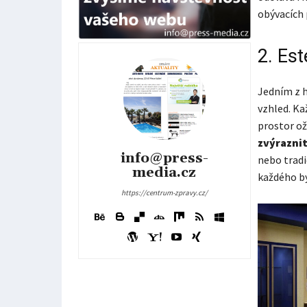
obývacích 
2. Est
Jedním z h
vzhled. Ka
prostor ož
zvýrazni
info@press-
nebo tradi
media.cz
každého b
https://centrum-zpravy.cz/