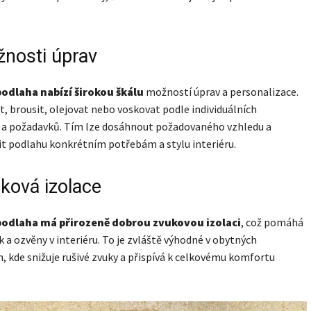
žnosti úprav
odlaha nabízí širokou škálu
možností úprav a personalizace.
vit, brousit, olejovat nebo voskovat podle individuálních
í a požadavků. Tím lze dosáhnout požadovaného vzhledu a
t podlahu konkrétním potřebám a stylu interiéru.
uková izolace
podlaha má přirozeně dobrou zvukovou izolaci
, což pomáhá
k a ozvěny v interiéru. To je zvláště výhodné v obytných
, kde snižuje rušivé zvuky a přispívá k celkovému komfortu