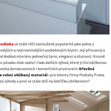
podlaha
se stále těší zasloužené popularitě jako jedna z
vnějších a nejtrvanlivějších podlahových krytin. Její přirozený a
ed dodává interiéru jedinečný šarm, eleganci a útulnost. Kromě
o půvabu však nabízí i řadu dalších výhod, které ji činí oblíbenou
mnoha domácnostech i komerčních prostorech.
Dřevěná
e velmi oblíbený materiál
i pro klienty firmy Podlahy Praha.
ejí výhody a proč se stále drží na žebříčku oblíbenosti?