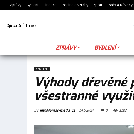
Zprávy
Bydlení
Finance
Rodina a vztahy
Sport
Rady a Návody
21.6
C
Brno
ZPRÁVY
BYDLENÍ
BYDLENÍ
Výhody dřevěné p
všestranné využit
By
info@press-media.cz
14.5.2024
0
1182