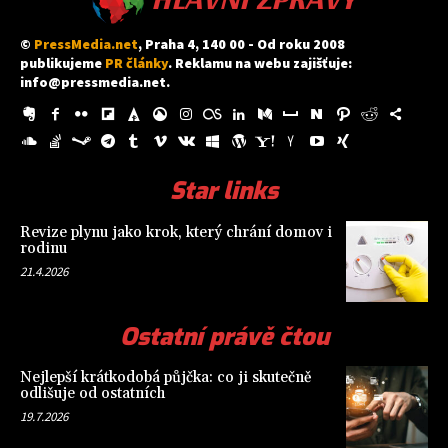
©
PressMedia.net
, Praha 4, 140 00 - Od roku 2008
publikujeme
PR články
. Reklamu na webu zajišťuje:
info@pressmedia.net
.
Star links
Revize plynu jako krok, který chrání domov i
rodinu
21.4.2026
Ostatní právě čtou
Nejlepší krátkodobá půjčka: co ji skutečně
odlišuje od ostatních
19.7.2026