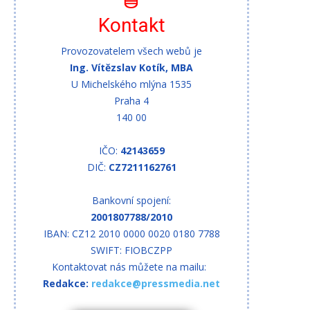
Kontakt
Provozovatelem všech webů je
Ing. Vítězslav Kotík, MBA
U Michelského mlýna 1535
Praha 4
140 00
IČO:
42143659
DIČ:
CZ7211162761
Bankovní spojení:
2001807788/2010
IBAN: CZ12 2010 0000 0020 0180 7788
SWIFT: FIOBCZPP
Kontaktovat nás můžete na mailu:
Redakce:
redakce@pressmedia.net