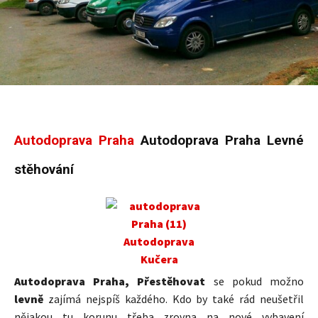
Autodoprava Praha
Autodoprava Praha Levné
stěhování
Autodoprava Praha, Přestěhovat
se pokud možno
levně
zajímá nejspíš každého. Kdo by také rád neušetřil
nějakou tu korunu třeba zrovna na nové vybavení